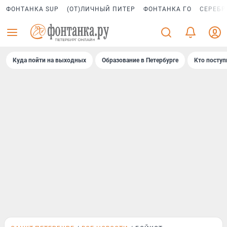
ФОНТАНКА SUP
(ОТ)ЛИЧНЫЙ ПИТЕР
ФОНТАНКА ГО
СЕРЕБР
Куда пойти на выходных
Образование в Петербурге
Кто поступ