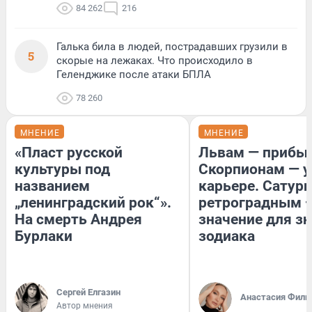
84 262
216
Галька била в людей, пострадавших грузили в
5
скорые на лежаках. Что происходило в
Геленджике после атаки БПЛА
78 260
МНЕНИЕ
МНЕНИЕ
«Пласт русской
Львам — прибыл
культуры под
Скорпионам — у
названием
карьере. Сатурн
„ленинградский рок“».
ретроградным 
На смерть Андрея
значение для з
Бурлаки
зодиака
Сергей Елгазин
Анастасия Фили
Автор мнения