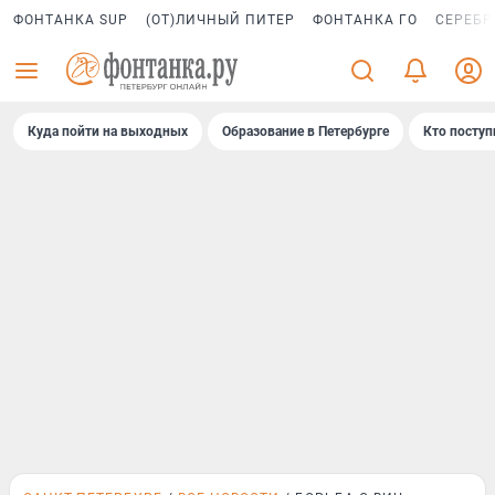
ФОНТАНКА SUP
(ОТ)ЛИЧНЫЙ ПИТЕР
ФОНТАНКА ГО
СЕРЕБР
Куда пойти на выходных
Образование в Петербурге
Кто поступ