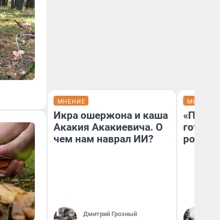
МНЕНИЕ
МНЕНИЕ
Икра ошержона и каша
«Плохо
Акакия Акакиевича. О
готов 
чем нам наврал ИИ?
россий
Дмитрий Грозный
По