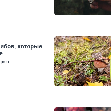
рибов, которые
е
орзин