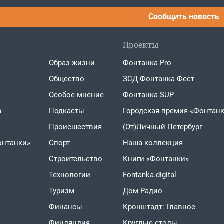
Сообщить новость
Проекты
Образ жизни
Фонтанка Pro
Общество
ЗСД Фонтанка Фест
Особое мнение
Фонтанка SUP
а
Подкасты
Городская премия «Фонтанк
Проиcшествия
(От)Личный Петербург
онтанки»
Спорт
Наша коллекция
Строительство
Книги «Фонтанки»
Технологии
Fontanka.digital
Туризм
Дом Радио
Финансы
Кронштадт: Главное
Финляндия
Круглые столы