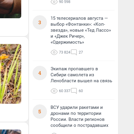
90 598
15 телесериалов августа —
3
выбор «Фонтанки»: «Коп-
звезда», новые «Тед Лассо»
и «Джек Ричер»,
«Одержимость»
73 824
27
Экипаж пропавшего в
4
Сибири самолета из
Ленобласти вышел на связь
60 337
60
ВСУ ударили ракетами и
5
дронами по территории
России. Власти регионов
сообщили о пострадавших