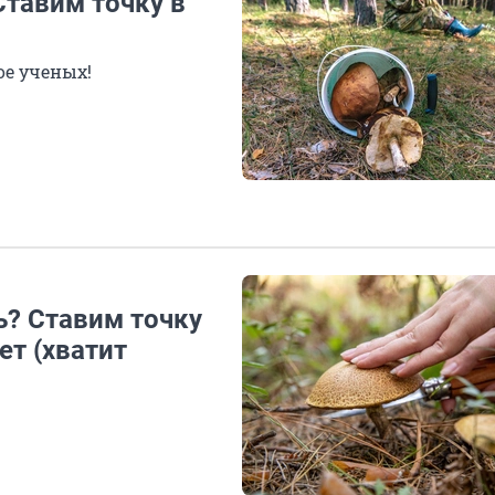
Ставим точку в
ое ученых!
ь? Ставим точку
ет (хватит