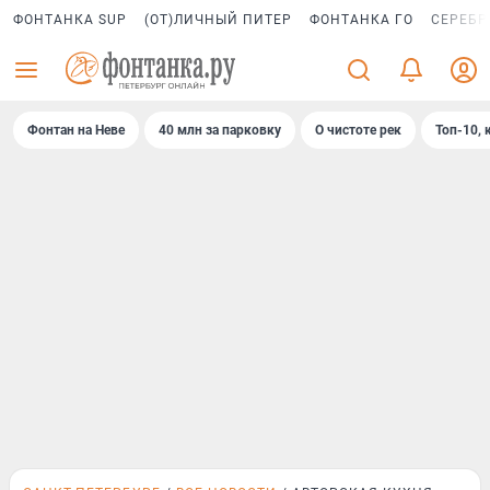
ФОНТАНКА SUP
(ОТ)ЛИЧНЫЙ ПИТЕР
ФОНТАНКА ГО
СЕРЕБР
Фонтан на Неве
40 млн за парковку
О чистоте рек
Топ-10, 