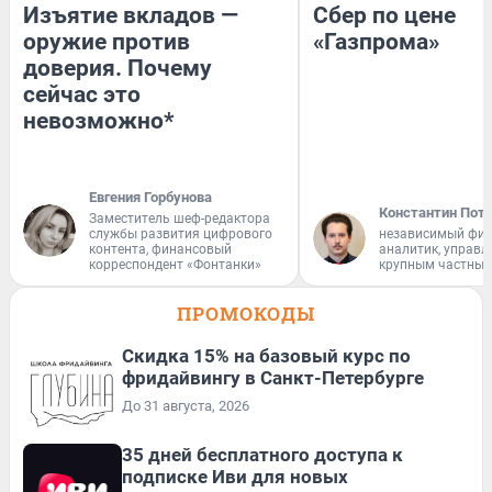
Изъятие вкладов —
Сбер по цене
оружие против
«Газпрома»
доверия. Почему
сейчас это
невозможно*
Евгения Горбунова
Константин Пот
Заместитель шеф-редактора
службы развития цифрового
независимый фи
контента, финансовый
аналитик, управ
корреспондент «Фонтанки»
крупным частным
ПРОМОКОДЫ
Скидка 15% на базовый курс по
фридайвингу в Санкт-Петербурге
До 31 августа, 2026
35 дней бесплатного доступа к
подписке Иви для новых