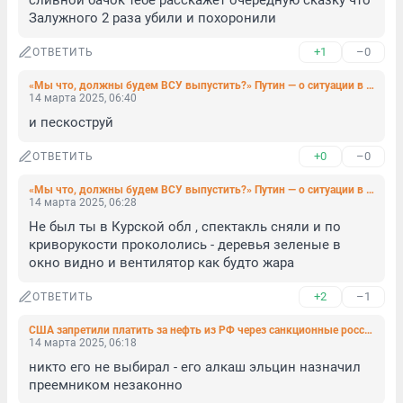
сливной бачок тебе расскажет очередную сказку что 
Залужного 2 раза убили и похоронили
+1
–0
ОТВЕТИТЬ
«Мы что, должны будем ВСУ выпустить?» Путин — о ситуации в Курской области и прекращении огня
14 марта 2025, 06:40
и пескоструй
+0
–0
ОТВЕТИТЬ
«Мы что, должны будем ВСУ выпустить?» Путин — о ситуации в Курской области и прекращении огня
14 марта 2025, 06:28
Не был ты в Курской обл , спектакль сняли и по 
криворукости прокололись - деревья зеленые в 
окно видно и вентилятор как будто жара
+2
–1
ОТВЕТИТЬ
США запретили платить за нефть из РФ через санкционные российские банки. Это рычаг давления на Москву в переговорах
14 марта 2025, 06:18
никто его не выбирал - его алкаш эльцин назначил 
преемником незаконно