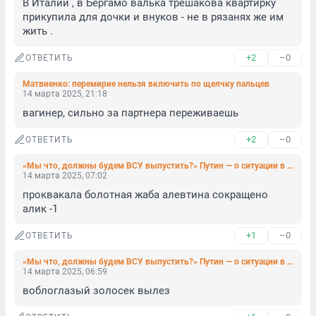
В Италии , в Бергамо валька трешакова квартирку 
прикупила для дочки и внуков - не в рязанях же им 
жить .
+2
–0
ОТВЕТИТЬ
Матвиенко: перемирие нельзя включить по щелчку пальцев
14 марта 2025, 21:18
вагинер, сильно за партнера переживаешь
+2
–0
ОТВЕТИТЬ
«Мы что, должны будем ВСУ выпустить?» Путин — о ситуации в Курской области и прекращении огня
14 марта 2025, 07:02
проквакала болотная жаба алевтина сокращено 
алик -1
+1
–0
ОТВЕТИТЬ
«Мы что, должны будем ВСУ выпустить?» Путин — о ситуации в Курской области и прекращении огня
14 марта 2025, 06:59
воблоглазый золосек вылез