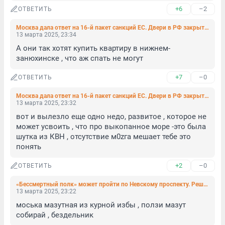
+6
–2
ОТВЕТИТЬ
Москва дала ответ на 16-й пакет санкций ЕС. Двери в РФ закрыты для многих
13 марта 2025, 23:34
А они так хотят купить квартиру в нижнем-
занюхинске , что аж спать не могут
+7
–0
ОТВЕТИТЬ
Москва дала ответ на 16-й пакет санкций ЕС. Двери в РФ закрыты для многих
13 марта 2025, 23:32
вот и вылезло еще одно недо, развитое , которое не 
может усвоить , что про выкопанное море -это была 
шутка из КВН , отсутствие м0zга мешает тебе это 
понять
+2
–0
ОТВЕТИТЬ
«Бессмертный полк» может пройти по Невскому проспекту. Решение примут накануне мероприятия
13 марта 2025, 23:22
моська мазутная из курной избы , ползи мазут 
собирай , бездельник