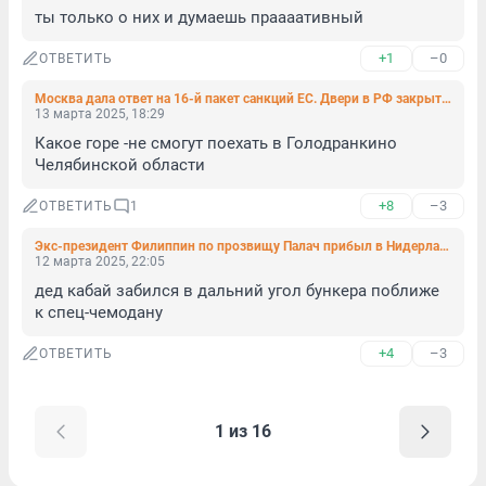
ты только о них и думаешь праааативный
+1
–0
ОТВЕТИТЬ
Москва дала ответ на 16-й пакет санкций ЕС. Двери в РФ закрыты для многих
13 марта 2025, 18:29
Какое горе -не смогут поехать в Голодранкино 
Челябинской области
+8
–3
ОТВЕТИТЬ
1
Экс-президент Филиппин по прозвищу Палач прибыл в Нидерланды, чтобы предстать перед судом, и взят под стражу
12 марта 2025, 22:05
дед кабай забился в дальний угол бункера поближе 
к спец-чемодану
+4
–3
ОТВЕТИТЬ
1 из 16