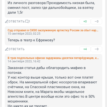
Из личного разговора:Проходимость низкая была, 
сменил пост, залез где дальнобойщики, за взятку 
дали 1,5г
+0
–0
ОТВЕТИТЬ
1
Суд отправил в СИЗО заслуженную артистку России за сбыт наркотиков
15 сентября 2023, 02:25
Теперь в театр к Ефремову?
+4
–0
ОТВЕТИТЬ
В трех подпольных офисах задержаны десятки петербуржцев, кол-центр обнаружен в Казани
14 сентября 2023, 16:42
Заказная статья дабы облагородить мафию в 
погонах. 

У нас контор выше крыши, только вот они платят 
оброк. На минеральной офис носорогов-впаривают 
счётчики, на Спасской пластиковые окна, на 
Невском книги, на Марата якобы модельное 
агентство.В центре вообще если это офис то в 50% 
мошенники. 

Но никто их не трогает..