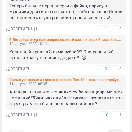
"Москвич".

Теперь больше верю вверсию фейка, нарисуют 
мультики для гипер патриотов, чтобы на фоне Индии 
не выглядеть глупо распилят реальные деньги!
+1
–0
ОТВЕТИТЬ
1
В Петербурге суд приговорил полицейского, который «заработал» на командировках почти три миллиона
12 августа 2023, 10:11
Условный срок за 3 ляма рублей!? Они реальный 
срок за кражу велосипеда дают!!! 🤬
+0
–0
ОТВЕТИТЬ
Самые успешные и одна сверхновая. Топ-10 женщин в петербургском бизнесе
11 августа 2023, 08:35
А теперь напишите кто является бенефициарами этих 
компаний!?Сколько они "остегивают" различным гос 
структурам что-бы те несовали свой нос?!
+10
–1
ОТВЕТИТЬ
1