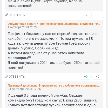
можно списать,есть карта врукаве, Корона 
называется😌
+2
–0
ОТВЕТИТЬ
Откуда такие деньги? Прочие неналоговые доходы бюджета РФ вырастут в 45 раз в 2024 году
1 октября 2023, 20:22
Профицит бюджета у нас не первый год,вот только 
как обычно его не заложили. Потом думают в ГД 
куда заложить деньги? Вон Герман Греф просит 
деньги, Чубайс, Собянин, и тд. 

А потом докладывают у нас отток капитала 
миллиарды!!! 

Я ещё допускаю в 2024г доллар будет 250р, тогда всё 
понятно!
+0
–0
ОТВЕТИТЬ
Пугающий дисбаланс. В правительстве озаботились уменьшением 30–39-летних работников
24 сентября 2023, 12:15
И да,ещё 3,5 года военной службы. Сержант, 
командир бм21 град, ком сау 2с1, ком 2а36 Гиацинт. 

Только вот повесточку пускай засунут себе в одно 