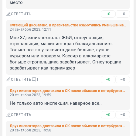
место
+0
–0
ОТВЕТИТЬ
Пугающий дисбаланс. В правительстве озаботились уменьшением 30–39-летних работников
24 сентября 2023, 12:11
Мне 37,техник-технолог ЖБИ, огнеупорщик, 
стропальщик, машинист кран балки,альпинист.

Только вот зп у таксиста даже больше, лучше 
курьером или поваром. Кассир в алкомаркете 
больше стропальщика зарабатывает. Огнеупорщик 
зарабатывает как парикмахер
+0
–0
ОТВЕТИТЬ
1
Двух инспекторов доставили в СК после обысков в петербургских МРЭО
20 сентября 2023, 19:59
Не только авто инспекция, наверное все..
+0
–0
ОТВЕТИТЬ
Двух инспекторов доставили в СК после обысков в петербургских МРЭО
20 сентября 2023, 19:58