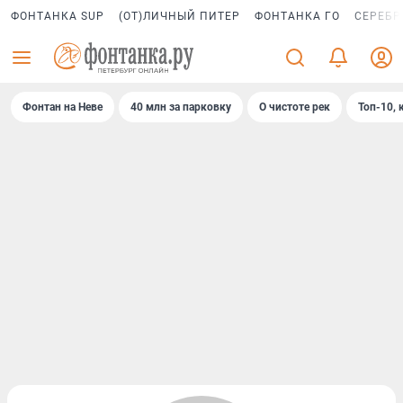
ФОНТАНКА SUP
(ОТ)ЛИЧНЫЙ ПИТЕР
ФОНТАНКА ГО
СЕРЕБР
Фонтан на Неве
40 млн за парковку
О чистоте рек
Топ-10, 