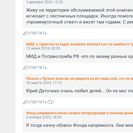
3 декабря 2024, 15:22
Живу на территории обслуживаемой этой компани
исчезает с лестничных площадок. Иногда помогаю
«промежуточный ответ» и висят там годами. С ре
ОТВЕТИТЬ
МИД: у туристов не будут изымать паспорта из-за ошибки в 
13 июня 2024, 20:03
МИД и Погранслужба РФ -это по моему разные о
ОТВЕТИТЬ
Песков о Путине: если вы не увидите на его лице слез, это не 
30 марта 2024, 17:12
Юрий Деточкин очень любил детей... Он не мог по
ОТВЕТИТЬ
1
Фонд капремонта начал обзвон петербуржцев в поисках дол
2 ноября 2023, 18:00
Я тогда начну обзвон Фонда капремонта. Они мне