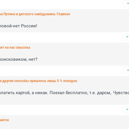
+
ра Путина и детского омбудсмена. Главное
ловой-нет России!
+
рит на нас свысока
поисковиком, нет?
+
а другие способы пришлось лишь 5 % поездок
атить картой, а никак. Поехал бесплатно, т.е. даром,. Чувств
+
ается