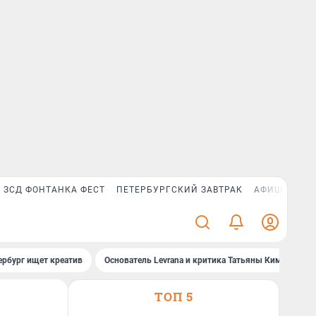
ЗСД ФОНТАНКА ФЕСТ
ПЕТЕРБУРГСКИЙ ЗАВТРАК
АФИША PLUS
ербург ищет креатив
Основатель Levrana и критика Татьяны Ким
За
ТОП 5