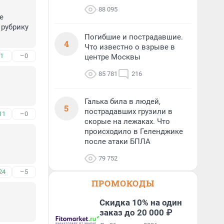
88 095
 
рубрику 
Погибшие и пострадавшие.
4
Что известно о взрыве в
1
–0
центре Москвы
85 781
216
Галька била в людей,
5
пострадавших грузили в
11
–0
скорые на лежаках. Что
происходило в Геленджике
после атаки БПЛА
79 752
24
–5
ПРОМОКОДЫ
Скидка 10% на один
заказ до 20 000 ₽