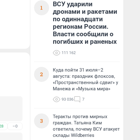
ВСУ ударили
1
дронами и ракетами
по одиннадцати
регионам России.
Власти сообщили о
погибших и раненых
111 162
Куда пойти 31 июля–2
2
августа: праздник флоксов,
«Пространственный сдвиг» у
Манежа и «Музыка мира»
93 036
7
Теракты против мирных
3
граждан. Татьяна Ким
28
–0
ответила, почему ВСУ атакует
склады Wildberries