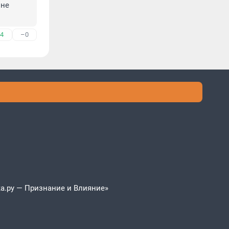
не 
4
–0
а.ру — Признание и Влияние»