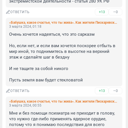
экстремистской деятельности - статья 280 УК РФ
+13
–0
ОТВЕТИТЬ
«Бабушка, какое счастье, что ты жива». Как жители Пискаревского проспекта пережили удар беспилотника по пятиэтажке
3 марта 2024, 01:18
Очень хочется надеяться, что это сарказм

Но, если нет, и если вам хочется поскорее отбыть в 
мир иной, то поднимитесь в высотке на верхний 
этаж и сделайте шаг в бездну

И не тащите за собой никого

Пусть земля вам будет стекловатой
+13
–0
ОТВЕТИТЬ
«Бабушка, какое счастье, что ты жива». Как жители Пискаревского проспекта пережили удар беспилотника по пятиэтажке
3 марта 2024, 00:55
Мне и без помощи психиатра не приходит в голову, 
что нужно где-либо применять ядерное орудие, 
потому что я понимаю последствия для всего 