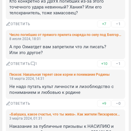
Кто конкретно из ДВУХ погибших из-за этого 
точечного удара невинный? Хания? Или его 
телохранитель, тоже хамасовец?
+7
–1
ОТВЕТИТЬ
Число погибших от прямого прилета снаряда по селу под Белгородом выросло до двух
8 июля 2024, 18:01
А про Охматдет вам запретили что ли писать?

Или это другое?
+10
–1
ОТВЕТИТЬ
1
Песков: Навальная теряет свои корни и понимание Родины
18 марта 2024, 14:31
Не надо путать культ личности и лизоблюдство с 
пониманием и любовью к родине
+9
–0
ОТВЕТИТЬ
«Бабушка, какое счастье, что ты жива». Как жители Пискаревского проспекта пережили удар беспилотника по пятиэтажке
3 марта 2024, 01:31
Наказание за публичные призывы к НАСИЛИЮ и 