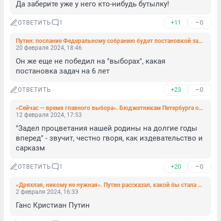
Да заберите уже у него кто-нибудь бутылку!
+11
–0
ОТВЕТИТЬ
1
Путин: послание Федеральному собранию будет постановкой задач на ближайшие 6 лет
20 февраля 2024, 18:46
Он же еще не победил на "выборах", какая 
постановка задач на 6 лет
+23
–0
ОТВЕТИТЬ
«Сейчас — время главного выбора». Бюджетникам Петербурга объяснили, что надо прийти на президентские выборы
12 февраля 2024, 17:53
"Задел процветания нашей родины на долгие годы 
вперед" - звучит, честно гворя, как издевательство и 
сарказм
+20
–0
ОТВЕТИТЬ
1
«Дряхлая, никому не нужная». Путин рассказал, какой бы стала Россия, если бы не вступилась за Крым и Донбасс
2 февраля 2024, 16:33
Ганс Кристиан Путин