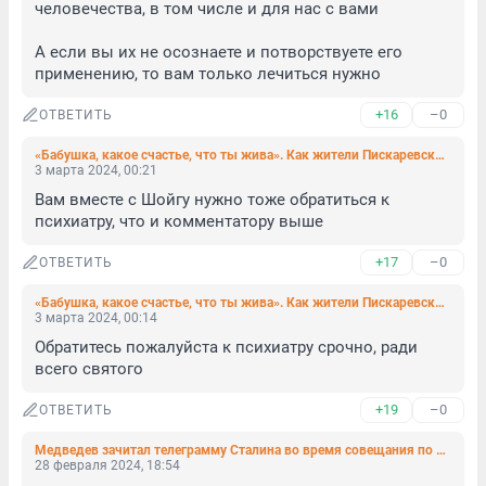
человечества, в том числе и для нас с вами

А если вы их не осознаете и потворствуете его 
применению, то вам только лечиться нужно
+16
–0
ОТВЕТИТЬ
«Бабушка, какое счастье, что ты жива». Как жители Пискаревского проспекта пережили удар беспилотника по пятиэтажке
3 марта 2024, 00:21
Вам вместе с Шойгу нужно тоже обратиться к 
психиатру, что и комментатору выше
+17
–0
ОТВЕТИТЬ
«Бабушка, какое счастье, что ты жива». Как жители Пискаревского проспекта пережили удар беспилотника по пятиэтажке
3 марта 2024, 00:14
Обратитесь пожалуйста к психиатру срочно, ради 
всего святого
+19
–0
ОТВЕТИТЬ
Медведев зачитал телеграмму Сталина во время совещания по работе ВПК
28 февраля 2024, 18:54