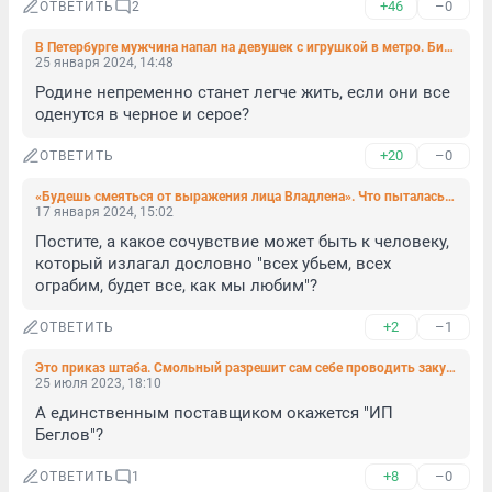
+46
–0
ОТВЕТИТЬ
2
В Петербурге мужчина напал на девушек с игрушкой в метро. Бил под возгласы о ЛГБТ*
25 января 2024, 14:48
Родине непременно станет легче жить, если они все 
оденутся в черное и серое?
+20
–0
ОТВЕТИТЬ
«Будешь смеяться от выражения лица Владлена». Что пыталась сделать с Татарским Трепова* — её версия
17 января 2024, 15:02
Постите, а какое сочувствие может быть к человеку, 
который излагал дословно "всех убьем, всех 
ограбим, будет все, как мы любим"?
+2
–1
ОТВЕТИТЬ
Это приказ штаба. Смольный разрешит сам себе проводить закупки без конкурсов, если так решит штаб во главе с губернатором
25 июля 2023, 18:10
А единственным поставщиком окажется "ИП 
Беглов"?
+8
–0
ОТВЕТИТЬ
1