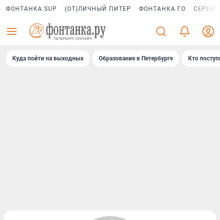
ФОНТАНКА SUP
(ОТ)ЛИЧНЫЙ ПИТЕР
ФОНТАНКА ГО
СЕРЕБР
Куда пойти на выходных
Образование в Петербурге
Кто поступ