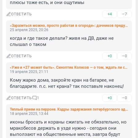
плюсы тоже есть, и они ощутимы
+4
–7
ОТВЕТИТЬ
«Заразиться можно, просто работая в огороде»: дачников предупредили о смертельно опасной болезни
25 апреля 2025, 20:26
когда и где такое делали? живя на ДВ, даже не 
слышал о таком
+0
–0
ОТВЕТИТЬ
«Уже и +27 может быть». Синоптик Колесов — о том, ждать ли сегодня грозу в Петербурге
19 апреля 2025, 21:11
Кому жарко дома, закройте кран на батарее, не 
благодарите. п.с. нет крана? так поставьте наконец!
+0
–0
ОТВЕТИТЬ
1
Теплый прием на перроне. Кадры задержания петербургского адвоката Рзаева
18 апреля 2025, 13:44
иконы бросать и кораны сжигать не обязательно, но 
мракобесов держать в узде нужно - сегодня они 
выползают на общественные места, завтра будут 