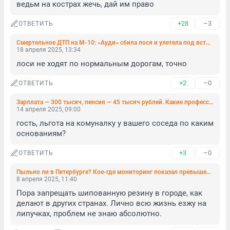
ведьм на кострах жечь, дай им право
+28
–3
ОТВЕТИТЬ
Смертельное ДТП на М-10: «Ауди» сбила лося и улетела под встречный КАМАЗ
18 апреля 2025, 13:34
лоси не ходят по нормальным дорогам, точно
+2
–0
ОТВЕТИТЬ
Зарплата — 300 тысяч, пенсия — 45 тысяч рублей. Какие профессии в России считают самыми высокооплачиваемыми
14 апреля 2025, 09:00
гость, льгота на комуналку у вашего соседа по каким 
основаниям?
+3
–0
ОТВЕТИТЬ
Пыльно ли в Петербурге? Кое-где мониторинг показал превышение стандарта до 15 раз
8 апреля 2025, 11:40
Пора запрещать шипованную резину в городе, как 
делают в других странах. Лично всю жизнь езжу на 
липучках, проблем не знаю абсолютно.