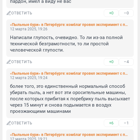
пардон, имел а виду не вас
+0
–0
ОТВЕТИТЬ
«Пыльные бури» в Петербурге: комблаг провел эксперимент с пылесосом и признал его неудачным
12 марта 2025, 19:26
Написали глупость, очевидно. То ли из-за полной 
технической безграмотности, то ли простой 
человеческой глупости.
+0
–4
ОТВЕТИТЬ
«Пыльные бури» в Петербурге: комблаг провел эксперимент с пылесосом и признал его неудачным
12 марта 2025, 19:24
более того, это единственный нормальный способ 
убирать пыль, а нет вот эти оросительные машины, 
после которых прибитая к поребрику пыль высыхает 
через 15 минут и снова подымается в воздух 
проезжающими машинами
+6
–1
ОТВЕТИТЬ
«Пыльные бури» в Петербурге: комблаг провел эксперимент с пылесосом и признал его неудачным
12 марта 2025, 19:21