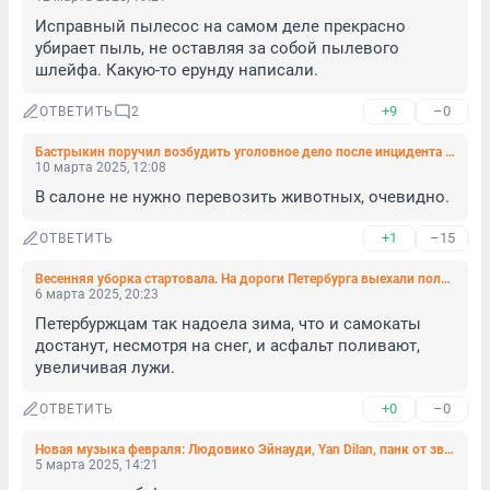
Исправный пылесос на самом деле прекрасно 
убирает пыль, не оставляя за собой пылевого 
шлейфа. Какую-то ерунду написали.
+9
–0
ОТВЕТИТЬ
2
Бастрыкин поручил возбудить уголовное дело после инцидента с таксистом, высадившим на трассе пассажирку с котами
10 марта 2025, 12:08
В салоне не нужно перевозить животных, очевидно.
+1
–15
ОТВЕТИТЬ
Весенняя уборка стартовала. На дороги Петербурга выехали поливальные машины
6 марта 2025, 20:23
Петербуржцам так надоела зима, что и самокаты 
достанут, несмотря на снег, и асфальт поливают, 
увеличивая лужи.
+0
–0
ОТВЕТИТЬ
Новая музыка февраля: Людовико Эйнауди, Yan Dilan, панк от звезды хип-хопа и не только
5 марта 2025, 14:21