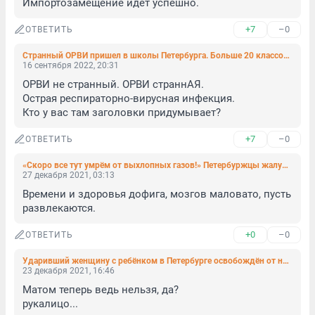
Импортозамещение идет успешно.
+7
–0
ОТВЕТИТЬ
Странный ОРВИ пришел в школы Петербурга. Больше 20 классов отправили на дистант
16 сентября 2022, 20:31
ОРВИ не странный. ОРВИ страннАЯ.

Острая респираторно-вирусная инфекция.

Кто у вас там заголовки придумывает?
+7
–0
ОТВЕТИТЬ
«Скоро все тут умрём от выхлопных газов!» Петербуржцы жалуются на предновогодний коллапс на парковках ТЦ
27 декабря 2021, 03:13
Времени и здоровья дофига, мозгов маловато, пусть 
развлекаются.
+0
–0
ОТВЕТИТЬ
Ударивший женщину с ребёнком в Петербурге освобождён от наказания. Он проломил голову младенцу по неосторожности
23 декабря 2021, 16:46
Матом теперь ведь нельзя, да?

рукалицо...