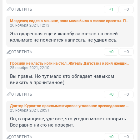
+1
–0
ОТВЕТИТЬ
Младенец сидел в машине, пока мама была в салоне красоты. Полицейские вызывали её, но она не стала прерывать процедуру
26 ноября 2021, 12:13
Эта одаренная еще и жалобу за стекло на своей 
колымаге не поленится написать, не удивлюсь.
+0
–0
ОТВЕТИТЬ
Просили не класть ноги на стол. Житель Дагестана избил женщин в кафе в Астрахани
25 ноября 2021, 22:10
Вы правы. Но тут мало кто обладает навыком 
вникать в прочитанное(
+0
–0
ОТВЕТИТЬ
Доктор Курпатов прокомментировал уголовное преследование бывшего помощника
25 ноября 2021, 20:51
Он, в принципе, уде все, что угодно может говорить. 
Все равно никто не поверит.
+0
–0
ОТВЕТИТЬ