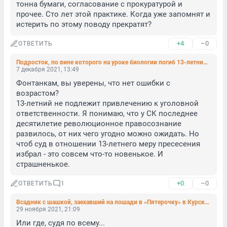
тонна бумаги, согласование с прокуратурой и 
прочее. Сто лет этой практике. Когда уже запомнят и 
истерить по этому поводу прекратят?
+4
–0
ОТВЕТИТЬ
Подросток, по вине которого на уроке биологии погиб 13-летний школьник, отправлен под домашний арест
7 декабря 2021, 13:49
Фонтанкам, вы уверены, что нет ошибки с 
возрастом?

13-летний не подлежит привлечению к уголовной 
ответственности. Я понимаю, что у СК последнее 
десятилетие революционное правосознание 
развилось, от них чего угодно можно ожидать. Но 
чтоб суд в отношении 13-летнего меру пресесения 
избрал - это совсем что-то новенькое. И 
страшненькое.
+0
–0
ОТВЕТИТЬ
1
Всадник с шашкой, заехавший на лошади в «Пятерочку» в Курской области, получил 10 плетей от казаков и лишился работы
29 ноября 2021, 21:09
Или где, судя по всему...