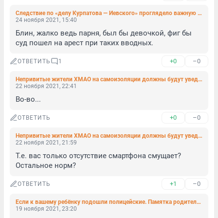
Следствие по «делу Курпатова — Иевского» проглядело важную улику. Родители обвиняемого нашли её после обыска
24 ноября 2021, 15:40
Блин, жалко ведь парня, был бы девочкой, фиг бы 
суд пошел на арест при таких вводных.
+0
–0
ОТВЕТИТЬ
1
Непривитые жители ХМАО на самоизоляции должны будут уведомлять о выходе из дома через приложение
22 ноября 2021, 22:41
Во-во...
+0
–0
ОТВЕТИТЬ
Непривитые жители ХМАО на самоизоляции должны будут уведомлять о выходе из дома через приложение
22 ноября 2021, 21:59
Т.е. вас только отсутствие смартфона смущает?

Остальное норм?
+1
–0
ОТВЕТИТЬ
Если к вашему ребёнку подошли полицейские. Памятка родителям
19 ноября 2021, 23:20