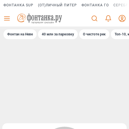
ФОНТАНКА SUP
(ОТ)ЛИЧНЫЙ ПИТЕР
ФОНТАНКА ГО
СЕРЕБР
Фонтан на Неве
40 млн за парковку
О чистоте рек
Топ-10, 