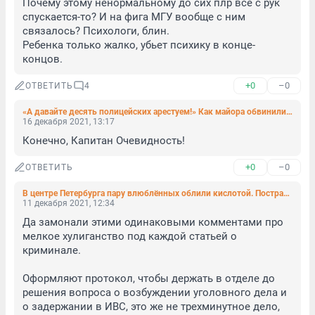
Почему этому ненормальному до сих плр все с рук 
спускается-то? И на фига МГУ вообще с ним 
связалось? Психологи, блин.

Ребенка только жалко, убьет психику в конце-
концов.
+0
–0
ОТВЕТИТЬ
4
«А давайте десять полицейских арестуем!» Как майора обвинили в смерти ребенка у асоциальной матери
16 декабря 2021, 13:17
Конечно, Капитан Очевидность!
+0
–0
ОТВЕТИТЬ
В центре Петербурга пару влюблённых облили кислотой. Пострадавшую девушку ввели в медикаментозный сон
11 декабря 2021, 12:34
Да замонали этими одинаковыми комментами про 
мелкое хулиганство под каждой статьей о 
криминале.

Оформляют протокол, чтобы держать в отделе до 
решения вопроса о возбуждении уголовного дела и 
о задержании в ИВС, это же не трехминутное дело, 