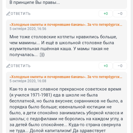
В принципе Вы правы...
+0
–0
ОТВЕТИТЬ
«Холодные омлеты и почерневшие бананы». За что петербургские школьники и их родители так ругают бесплатные завтраки (фото)
5 октября 2020, 16:56
Мне тоже столовские котлеты нравились больше, 
чем мамины... И ещё в школьной столовке была 
изумительная пшённая каша. У мамы такая не 
получалась... :)))
+0
–0
ОТВЕТИТЬ
«Холодные омлеты и почерневшие бананы». За что петербургские школьники и их родители так ругают бесплатные завтраки (фото)
5 октября 2020, 16:08
Как-то в наше славное прекрасное советское время 
(я учился 1971-1981) еда в школе не была 
бесплатной, но была вкуснее; охранников не было, а 
порядка было больше; ювенальной юстиции не 
было, а дети спокойно занимались уборкой класса и 
школы; с педофилами не боролись на каждом углу, а 
за детей было спокойнее... Куда-то страна свернула 
не туда... Долой капитализм! Да здравствует 