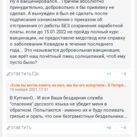
Ну я вакцинировался... Причём абсолютно 
принудительно, добровольно я бы прививку не 
сделал. А вынужден я был её сделать после 
подписания ознакомления с приказом об 
отстранения от работы БЕЗ сохранения заработной 
платы, если до 15.01.2022 не пройду полный курс 
вакцинации, не предоставлю медотвод или справку 
о заболевании Ковидом в течение последнего 
года... Это называется добровольная вакцинация, 
как врёт наш почётный лжец солнцеликий, чтоб ему 
пусто было?
+1
–0
ОТВЕТИТЬ
6
«Если бы могли влиять на него, мы бы его испортили». В Петербурге почти полвека работает Служба русского языка
15 ноября 2021, 17:31
В КупчинО... И вся Ваша бездарная служба 
"спасения" русского языка не убедит меня в 
обратном. Попытаются - именно их и буду поливать 
грязью и орать, что они безграмотные бездельники...
+0
–0
ОТВЕТИТЬ