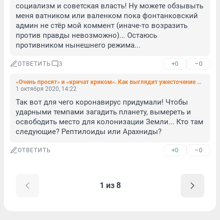
социализм и советская власть! Ну можете обзывыть 
меня ватником или валенком пока фонтанковский 
админ не стёр мой коммент (иначе-то возразить 
против правды невозможно)... Остаюсь 
противником нынешнего режима...
+0
–0
ОТВЕТИТЬ
3
«Очень просят» и «кричат криком». Как выглядит ужесточение масочного режима в Петербурге (фото)
1 октября 2020, 14:22
Так вот для чего коронавирус придумали! Чтобы 
ударными темпами загадить планету, вымереть и 
освободить место для колонизации Земли... Кто там 
следующие? Рептилоиды или Арахниды?
+0
–0
ОТВЕТИТЬ
1 из 8