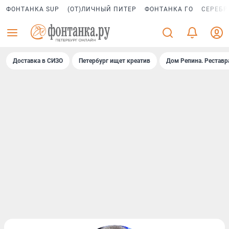
ФОНТАНКА SUP
(ОТ)ЛИЧНЫЙ ПИТЕР
ФОНТАНКА ГО
СЕРЕБР
Доставка в СИЗО
Петербург ищет креатив
Дом Репина. Реставр