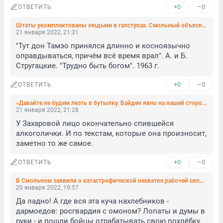
+0
–0
ОТВЕТИТЬ
Штаты укомплектованы людьми в галстуках. Смольный объяснился за неубранный город
21 января 2022, 21:31
"Тут дон Тамэо принялся длинно и косноязычно 
оправдываться, причём всё время врал". А. и Б. 
Стругацкие. "Трудно быть богом". 1963 г.
+0
–0
ОТВЕТИТЬ
«Давайте не будем лезть в бутылку. Байден явно на нашей стороне»
21 января 2022, 21:28
У Захаровой лицо окончательно спившейся 
алкоголички. И по текстам, которые она произносит, 
заметно то же самое.
+0
–0
ОТВЕТИТЬ
В Смольном заявили о катастрофической нехватке рабочей силы для уборки города
20 января 2022, 19:57
Да ладно! А где вся эта куча нахлебников - 
дармоедов: росгвардия с омоном? Лопаты и думы в 
руки - и пошли бойцы отрабатывать свою похлёбку. 