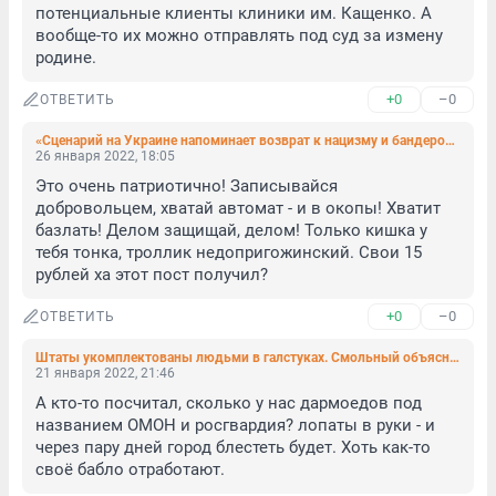
потенциальные клиенты клиники им. Кащенко. А 
вообще-то их можно отправлять под суд за измену 
родине.
+0
–0
ОТВЕТИТЬ
«Сценарий на Украине напоминает возврат к нацизму и бандеровщине». «ЕР» просит руководство России поставить оружие ДНР и ЛНР
26 января 2022, 18:05
Это очень патриотично! Записывайся 
добровольцем, хватай автомат - и в окопы! Хватит 
базлать! Делом защищай, делом! Только кишка у 
тебя тонка, троллик недопригожинский. Свои 15 
рублей ха этот пост получил?
+0
–0
ОТВЕТИТЬ
Штаты укомплектованы людьми в галстуках. Смольный объяснился за неубранный город
21 января 2022, 21:46
А кто-то посчитал, сколько у нас дармоедов под 
названием ОМОН и росгвардия? лопаты в руки - и 
через пару дней город блестеть будет. Хоть как-то 
своё бабло отработают.