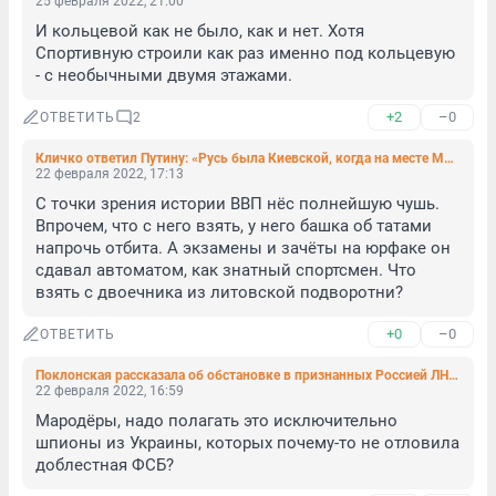
25 февраля 2022, 21:00
И кольцевой как не было, как и нет. Хотя 
Спортивную строили как раз именно под кольцевую 
- с необычными двумя этажами.
+2
–0
ОТВЕТИТЬ
2
Кличко ответил Путину: «Русь была Киевской, когда на месте Москвы были только болота»
22 февраля 2022, 17:13
С точки зрения истории ВВП нёс полнейшую чушь. 
Впрочем, что с него взять, у него башка об татами 
напрочь отбита. А экзамены и зачёты на юрфаке он 
сдавал автоматом, как знатный спортсмен. Что 
взять с двоечника из литовской подворотни?
+0
–0
ОТВЕТИТЬ
Поклонская рассказала об обстановке в признанных Россией ЛНР и ДНР
22 февраля 2022, 16:59
Мародёры, надо полагать это исключительно 
шпионы из Украины, которых почему-то не отловила 
доблестная ФСБ?