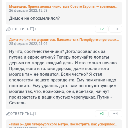
Медведев: Приостановка членства в Совете Европы — возможность восстановить важные институты, типа смертной казни
26 февраля 2022, 12:53
Димон не опохмелился?
+2
–0
ОТВЕТИТЬ
1
Денег нет, но вы держитесь. Банкоматы в Петербурге опустошены
25 февраля 2022, 21:06
Ну что, соотечественники? Доголосовались за 
путена и едриснятину? Теперь получайте лопаты 
дерьма по морде каждый день. И это только начало. 
Правда, если в голове дерьмо, даже после этого 
мозгов там не появится. Если честно? Я стал 
апологетом нашего президента. Ему памятник надо 
поставить. Ему удалось дать вам по отсутствующим 
мозгам так, что, возможно, они, всё-таки, начнут 
произрастать в ваших пустых черепушках. Путин - 
Сеятель!
+2
–4
ОТВЕТИТЬ
1
«План Б» для петербургского метро. Посмотрите, как ускорилось (на бумаге) строительство подземки