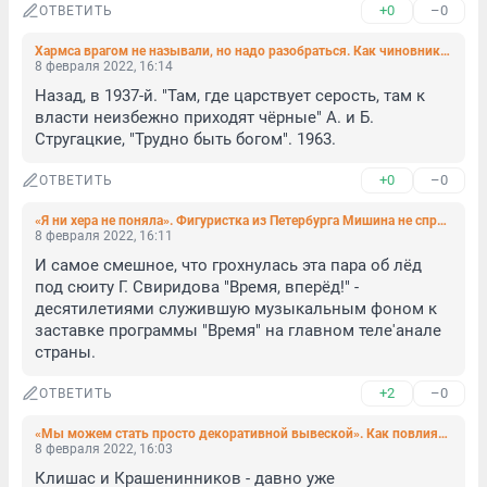
+0
–0
ОТВЕТИТЬ
Хармса врагом не называли, но надо разобраться. Как чиновники и депутаты выходят из тени 37-го
8 февраля 2022, 16:14
Назад, в 1937-й. "Там, где царствует серость, там к 
власти неизбежно приходят чёрные" А. и Б. 
Стругацкие, "Трудно быть богом". 1963.
+0
–0
ОТВЕТИТЬ
«Я ни хера не поняла». Фигуристка из Петербурга Мишина не справилась с вопросом английских журналистов
8 февраля 2022, 16:11
И самое смешное, что грохнулась эта пара об лёд 
под сюиту Г. Свиридова "Время, вперёд!" - 
десятилетиями служившую музыкальным фоном к 
заставке программы "Время" на главном теле'анале 
страны.
+2
–0
ОТВЕТИТЬ
«Мы можем стать просто декоративной вывеской». Как повлияет муниципальная реформа на Петербург
8 февраля 2022, 16:03
Клишас и Крашенинников - давно уже 