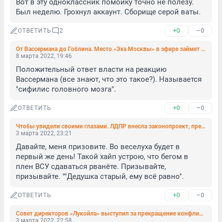
Вот в эту одноклассник помойку точно не полезу. 
Был неделю. Грохнул аккаунт. Сборище серой ваты.
+0
–0
ОТВЕТИТЬ
2
От Вассермана до Гоблина. Место «Эха Москвы» в эфире займет радио Sputnik
8 марта 2022, 19:46
Положительный ответ власти на реакцию 
Вассермана (все знают, что это такое?). Называется 
"сифилис головного мозга".
+0
–0
ОТВЕТИТЬ
Чтобы увидели своими глазами. ЛДПР внесла законопроект, предлагающий призывать в армию участников акций протеста
3 марта 2022, 23:21
Давайте, меня призовите. Во веселуха будет в 
первый же день! Такой хайп устрою, что бегом в 
плен ВСУ сдаваться рванёте. Призывайте, 
призывайте. ""Дедушка старый, ему всё равно".
+0
–0
ОТВЕТИТЬ
Совет директоров «Лукойла» выступил за прекращение конфликта на Украине
3 марта 2022, 22:58