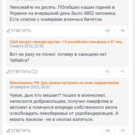
Умножайте на десять. ПОгибших наших парней в 
Украине на вчерашний день было 6852 человека. 
Есть списки с номерами военных билетов.
+0
–0
ОТВЕТИТЬ
США вводят санкции против «19 российских олигархов и 47 членов их семей»
3 марта 2022, 22:55
Вот ни разу не понял: почему в санкциях нет 
Чубайса?
+1
–1
ОТВЕТИТЬ
1
Минобороны РФ: Дан приказ наступать по всем направлениям
26 февраля 2022, 20:02
Чувак, дык кто мешает? пошел в военкомат, 
записался добровольцем, получил камуфляж и 
автомат и помчался впереди собственного визга 
освобождать левобережье от укробандеровцев. А 
махать языком - не в окопах валяться.
+0
–0
ОТВЕТИТЬ