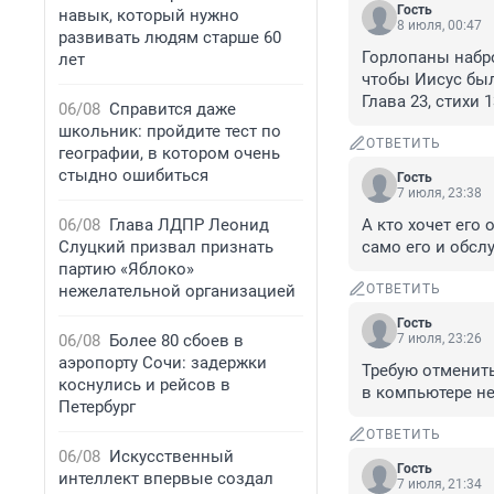
Гость
навык, который нужно
8 июля, 00:47
развивать людям старше 60
Горлопаны наброс
лет
чтобы Иисус был 
Глава 23, стихи 1
06/08
Справится даже
школьник: пройдите тест по
ОТВЕТИТЬ
географии, в котором очень
стыдно ошибиться
Гость
7 июля, 23:38
06/08
Глава ЛДПР Леонид
А кто хочет его
Слуцкий призвал признать
само его и обсл
партию «Яблоко»
нежелательной организацией
ОТВЕТИТЬ
Гость
06/08
Более 80 сбоев в
7 июля, 23:26
аэропорту Сочи: задержки
Требую отменить
коснулись и рейсов в
в компьютере н
Петербург
ОТВЕТИТЬ
06/08
Искусственный
Гость
интеллект впервые создал
7 июля, 21:34