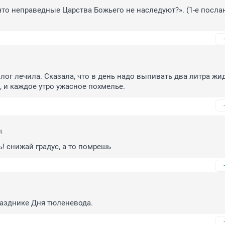
 что неправедные Царства Божьего не наследуют?». (1-е послан
лог лечила. Сказала, что в день надо выпивать два литра жид
 и каждое утро ужасное похмелье.
4
ь! снижай градус, а то помрешь
празднике Дня тюленевода.