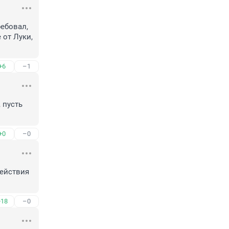
ебовал, 
от Луки, 
+6
–1
пусть 
+0
–0
ействия 
+18
–0