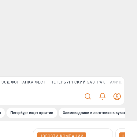
ЗСД ФОНТАНКА ФЕСТ
ПЕТЕРБУРГСКИЙ ЗАВТРАК
АФИША PLUS
и
Петербург ищет креатив
Олимпиадники и льготники в вузах СПб
НОВОСТИ КОМПАНИЙ
НОВОС