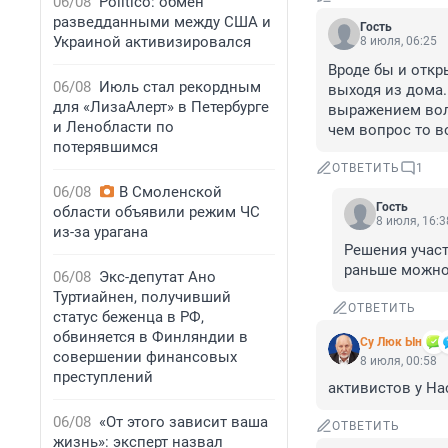
06/08
Politico: обмен
разведданными между США и
Гость
Украиной активизировался
8 июля, 06:25
Вроде бы и откр
06/08
Июль стал рекордным
выходя из дома.
для «ЛизаАлерт» в Петербурге
выражением воли
и Ленобласти по
чем вопрос то 
потерявшимся
ОТВЕТИТЬ
1
06/08
В Смоленской
Гость
области объявили режим ЧС
8 июля, 16:3
из-за урагана
Решения участ
раньше можно 
06/08
Экс-депутат Ано
Туртиайнен, получивший
ОТВЕТИТЬ
статус беженца в РФ,
обвиняется в Финляндии в
Су Люк Ын
совершении финансовых
8 июля, 00:58
преступлений
активистов у На
06/08
«От этого зависит ваша
ОТВЕТИТЬ
жизнь»: эксперт назвал