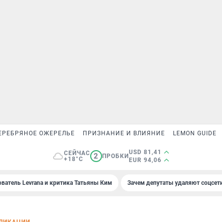
ЕРЕБРЯНОЕ ОЖЕРЕЛЬЕ
ПРИЗНАНИЕ И ВЛИЯНИЕ
LEMON GUIDE
USD 81,41
СЕЙЧАС
2
ПРОБКИ
+18°C
EUR 94,06
ователь Levrana и критика Татьяны Ким
Зачем депутаты удаляют соцсет