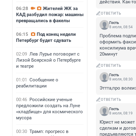
действия. Как-то
06:28
Жителей ЖК за
ОТВЕТИТЬ
КАД разбудил пожар: машины
превращались в факелы
Гость
8 июля, 08:54
06:15
Под конец недели
Проблема подпи
Петербург будет сдувать
оформить факсим
консилиума врач
02:09
Лев Лурье поговорит с
20минут
Лизой Боярской о Петербурге
и театре
ОТВЕТИТЬ
Гость
01:01
Сообщение о
8 июля, 08:30
реабилитации
Эттта,про волеиз
00:46
Российские ученые
ОТВЕТИТЬ
предложили создать на Луне
Гость
«кладбище» для космического
8 июля, 08:19
мусора
Юрист не может 
сделкам и догов
00:30
Трамп: прогресс в
предъявляются т