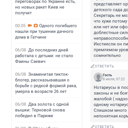
переговорах по Украине есть,
представляет ор
но новых ракет Киев не
детского сада д
получит
Секретарь не мо
что хуже потому
00:05
Одного погибшего
или нет или офо
нашли при тушении дачного
доблестные сило
дома в Гатчине
неправоспособно
Икстиесли он пи
премлемом уровн
06/08
До последних дней
сомнительно
работала с детьми: не стало
Фаины Саевич
ОТВЕТИТЬ
06/08
Знаменитая тикток-
Гость
8 июля, 07:22
блогер, рассказывавшая о
борьбе с редкой формой рака,
Нотариусы в пос
умерла в возрасте 26 лет
законы и не боя
жалобой ( надзор
06/08
Два золота с одной
одному нотариус
вышки: Терновой снова
Слишком много д
победил в Париже
непонятная корм
ОТВЕТИТЬ