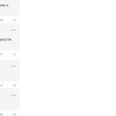
ие к 
+0
–2
кости. 
+1
–2
+2
–0
+0
–0