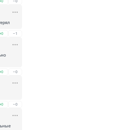
+0
–0
терял
+0
–1
но 
+0
–0
+0
–0
ьные 