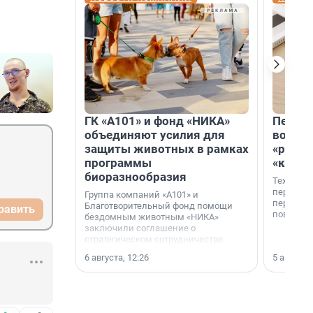
ГК «А101» и фонд «НИКА»
Петер
объединяют усилия для
возвр
защиты животных в рамках
«раскл
программы
«книж
биоразнообразия
Технолог
перестае
Группа компаний «А101» и
переходи
Благотворительный фонд помощи
равить
повседне
бездомным животным «НИКА»
заключили соглашение о
стратегическом сотрудничестве.
6 августа, 12:26
5 августа,