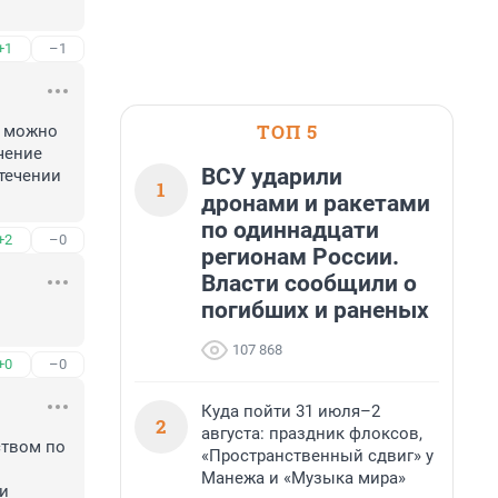
+1
–1
ТОП 5
 можно 
ение 
ВСУ ударили
ечении 
1
дронами и ракетами
по одиннадцати
+2
–0
регионам России.
Власти сообщили о
погибших и раненых
107 868
+0
–0
Куда пойти 31 июля–2
2
августа: праздник флоксов,
твом по 
«Пространственный сдвиг» у
Манежа и «Музыка мира»
и 