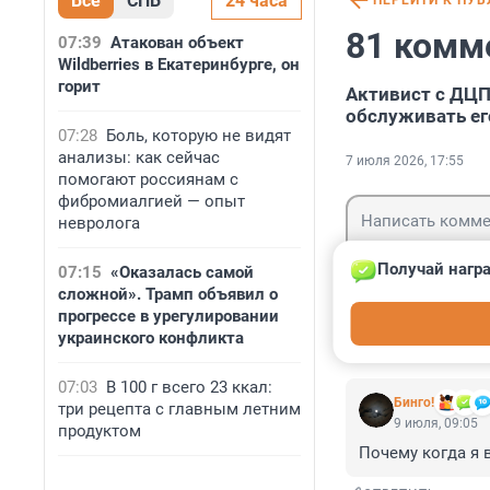
Все
СПБ
24 часа
ПЕРЕЙТИ К ПУ
81 комм
07:39
Атакован объект
Wildberries в Екатеринбурге, он
горит
Активист с ДЦП
обслуживать ег
07:28
Боль, которую не видят
анализы: как сейчас
7 июля 2026, 17:55
помогают россиянам с
фибромиалгией — опыт
невролога
Получай награ
07:15
«Оказалась самой
сложной». Трамп объявил о
Гость
прогрессе в урегулировании
Войти
украинского конфликта
07:03
В 100 г всего 23 ккал:
Бинго!
три рецепта с главным летним
9 июля, 09:05
продуктом
Почему когда я 