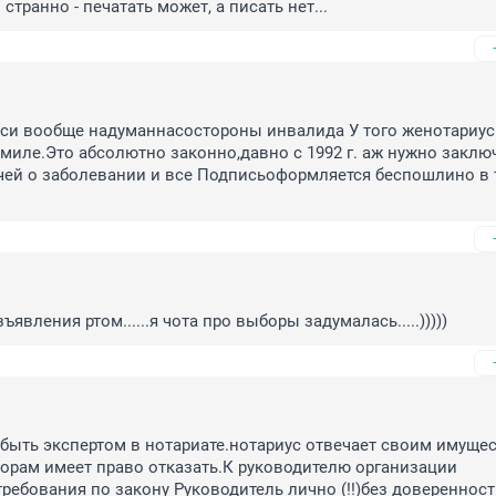
 странно - печатать может, а писать нет...
си вообще надуманнасостороны инвалида У того женотариус
иле.Это абсолютно законно,давно с 1992 г. аж нужно заключ
ей о заболевании и все Подписьоформляется беспошлино в т
ъявления ртом......я чота про выборы задумалась.....)))))
быть экспертом в нотариате.нотариус отвечает своим имущес
орам имеет право отказать.К руководителю организации 
ребования по закону Руководитель лично (!!)без доверенност