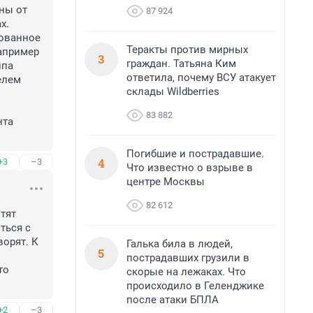
ны от 
87 924
.

ованное 
Теракты против мирных
апример 
3
граждан. Татьяна Ким
па 
ответила, почему ВСУ атакует
лем 
склады Wildberries
83 882
та 
Погибшие и пострадавшие.
4
+3
–3
Что известно о взрыве в
центре Москвы
82 612
ят 
ься с 
орят. К 
Галька била в людей,
5
пострадавших грузили в
о 
скорые на лежаках. Что
происходило в Геленджике
после атаки БПЛА
+2
–3