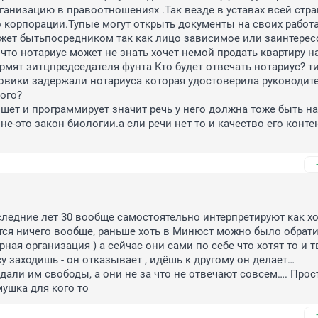
ганизацию в правоотношениях .Так везде в уставах всей стра
о корпорации.Тупые могут открыть документы на своих работах
жет бытьпосредником так как лицо зависимое или заинтерес
 что нотариус может не знать хочет немой продать квартиру н
рмят зитцпредседателя фунта Кто будет отвечать нотариус? ти
вики задержали нотариуса которая удостоверила руководите
го?

шет и программирует значит речь у него должна тоже быть на 
е-это закон биологии.а сли речи нет то и качество его контен
ледние лет 30 вообще самостоятельно интерпретируют как хот
тся ничего вообще, раньше хоть в Минюст можно было обратит
ная организация ) а сейчас они сами по себе что хотят то и тв
у заходишь - он отказывает , идёшь к другому он делает…

али им свободы, а они не за что не отвечают совсем…. Прост
ушка для кого то