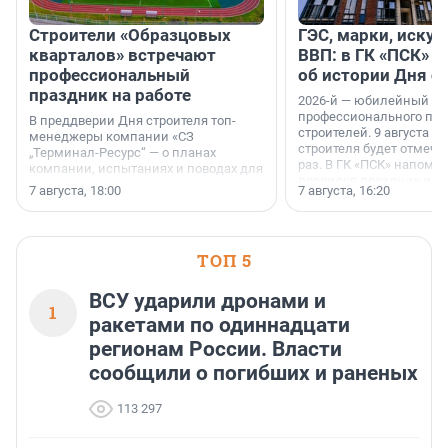
Строители «Образцовых
ГЭС, марки, искус
кварталов» встречают
ВВП: в ГК «ПСК» р
профессиональный
об истории Дня с
праздник на работе
2026-й — юбилейный го
профессионального пр
В преддверии Дня строителя топ-
строителей. 9 августа 2
менеджеры компании «СЗ
строителя будет отмечат
„Терминал-Ресурс“ — о планах
раз. В ГК «ПСК» напомни
компании, испытаниях и поводах для
появился праздник и к
осторожного оптимизма.
7 августа, 18:00
7 августа, 16:20
поменялась роль строит
ТОП 5
ВСУ ударили дронами и
1
ракетами по одиннадцати
регионам России. Власти
сообщили о погибших и раненых
113 297