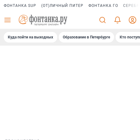
ФОНТАНКА SUP
(ОТ)ЛИЧНЫЙ ПИТЕР
ФОНТАНКА ГО
СЕРЕБР
Куда пойти на выходных
Образование в Петербурге
Кто поступ