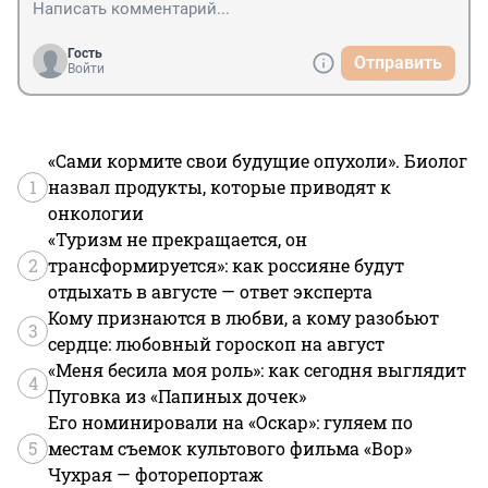
Гость
Отправить
Войти
«Сами кормите свои будущие опухоли». Биолог
1
назвал продукты, которые приводят к
онкологии
«Туризм не прекращается, он
2
трансформируется»: как россияне будут
отдыхать в августе — ответ эксперта
Кому признаются в любви, а кому разобьют
3
сердце: любовный гороскоп на август
«Меня бесила моя роль»: как сегодня выглядит
4
Пуговка из «Папиных дочек»
Его номинировали на «Оскар»: гуляем по
5
местам съемок культового фильма «Вор»
Чухрая — фоторепортаж