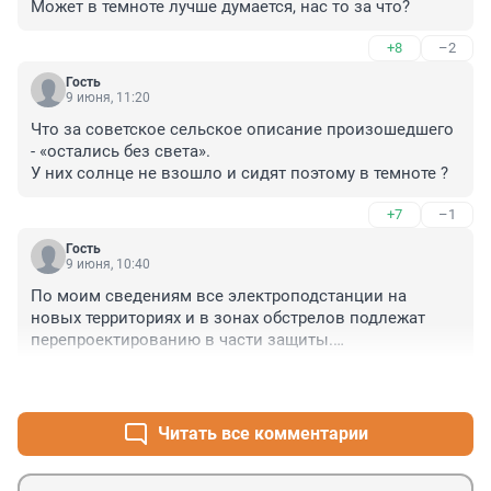
Может в темноте лучше думается, нас то за что?
+8
–2
Гость
9 июня, 11:20
Что за советское сельское описание произошедшего 
- «остались без света».

У них солнце не взошло и сидят поэтому в темноте ?
+7
–1
Гость
9 июня, 10:40
По моим сведениям все электроподстанции на 
новых территориях и в зонах обстрелов подлежат 
перепроектированию в части защиты.

И сеток и щитов уже недостаточно. Оборудование 
+2
–4
будет убираться под землю, под защиту бетона...

Дожили...
Читать все комментарии