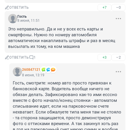
+7
–0
ОТВЕТИТЬ
Гость
8 июня, 11:51
Это неправильно. Да и не у всех есть карты и 
смартфоны. Нужно по номеру автомобиля 
автоматически накапливать штрафы и раз в месяц 
высылать их тому, на ком машина
+3
–2
ОТВЕТИТЬ
1
260847121
8 июня, 13:19
Гость, смотрите: номер авто просто привязан к 
банковской карте. Водитель вообще ничего не 
обязан делать. Зафиксировано как-то ими есссно 
вместе с фото начало/конец стоянки - автоматом 
списывание идет, если на парковочном счете 
нехватает. Если обжалуете типа меня там не стояло 
- та сторона защищается, просто демонстрируя 
фото с оттисками времени. А так закинул хоть раз 
в год на парковочный счет некую сумму и вообще 