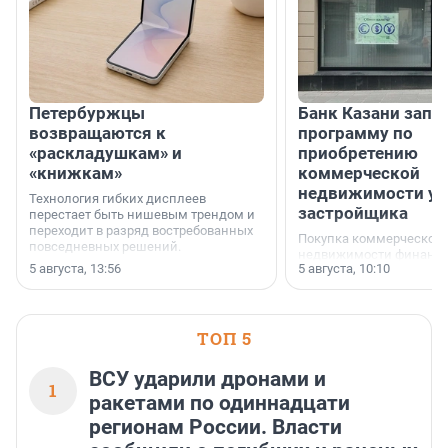
Петербуржцы
Банк Казани запу
возвращаются к
программу по
«раскладушкам» и
приобретению
«книжкам»
коммерческой
недвижимости у
Технология гибких дисплеев
застройщика
перестает быть нишевым трендом и
переходит в разряд востребованных
Покупка коммерческой
повседневных решений.
недвижимости финанс
5 августа, 13:56
5 августа, 10:10
инструмент, доступный
предпринимателей. Буд
офис, склад, торговое 
или готовый арендный 
ТОП 5
успех сделки зависит о
выбора объекта и грамо
финансирования.
ВСУ ударили дронами и
1
ракетами по одиннадцати
регионам России. Власти