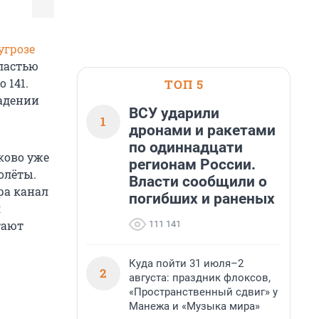
угрозе
бластью
 141.
ТОП 5
падении
ВСУ ударили
1
дронами и ракетами
по одиннадцати
ково уже
регионам России.
олёты.
Власти сообщили о
ра канал
погибших и раненых
я
тают
111 141
Куда пойти 31 июля–2
2
августа: праздник флоксов,
«Пространственный сдвиг» у
Манежа и «Музыка мира»