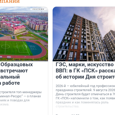
МПАНИЙ
«Образцовых
ГЭС, марки, искусство
 встречают
ВВП: в ГК «ПСК» расск
нальный
об истории Дня строит
а работе
2026-й — юбилейный год профессио
праздника строителей. 9 августа 2026
 строителя топ-менеджеры
День строителя будет отмечаться в 70
минал-Ресурс“ — о планах
ГК «ПСК» напомнили о том, как появ
иях и поводах для
праздник и как поменялась роль
мизма.
строительства.