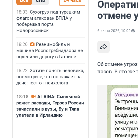
Все
СПБ
24 часа
Операти
18:33
Сухогруз под турецким
отмене 
флагом атакован БПЛА у
побережья порта
Новороссийск
6 июня 2026, 10:02
18:26
Реанимобиль и
машина Роспотребнадзора не
поделили дорогу в Гатчине
Об отмене угроз
18:22
Хотите понять человека,
часов. В это же
посмотрите, что он сажает на
даче: тест от психолога
18:18
AI-AINA: Смольный
режет расходы, Героев России
зачислили в вузы, Бу и Тяпа
улетели в Ирландию