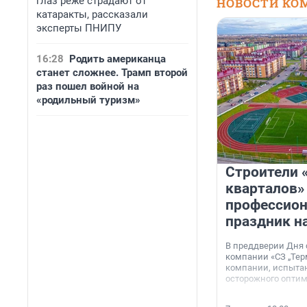
глаз реже страдают от
НОВОСТИ КО
катаракты, рассказали
эксперты ПНИПУ
16:28
Родить американца
станет сложнее. Трамп второй
раз пошел войной на
«родильный туризм»
Строители 
кварталов»
профессио
праздник н
В преддверии Дня
компании «СЗ „Тер
компании, испытан
осторожного опти