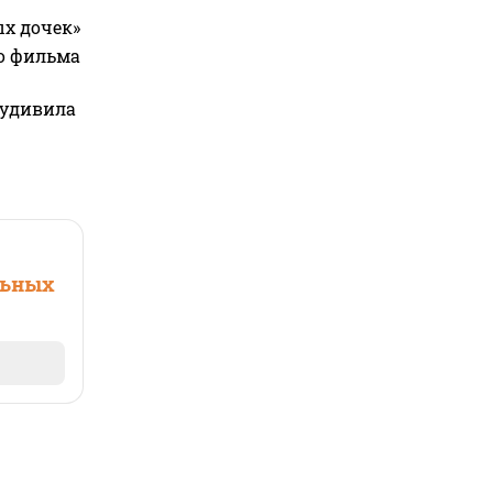
ых дочек»
го фильма
 удивила
льных