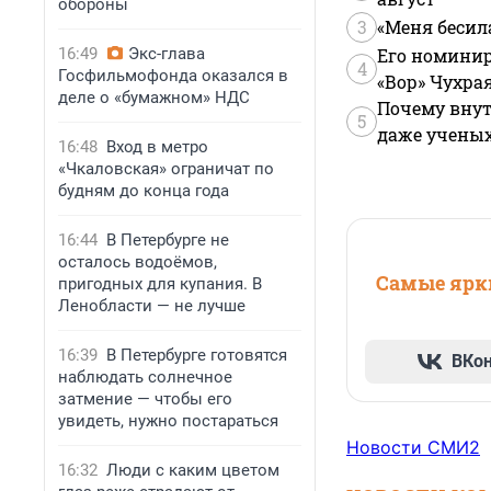
обороны
3
«Меня бесил
16:49
Экс-глава
Его номинир
4
Госфильмофонда оказался в
«Вор» Чухра
деле о «бумажном» НДС
Почему внут
5
даже учены
16:48
Вход в метро
«Чкаловская» ограничат по
будням до конца года
16:44
В Петербурге не
осталось водоёмов,
Самые ярки
пригодных для купания. В
Ленобласти — не лучше
16:39
В Петербурге готовятся
ВКо
наблюдать солнечное
затмение — чтобы его
увидеть, нужно постараться
Новости СМИ2
16:32
Люди с каким цветом