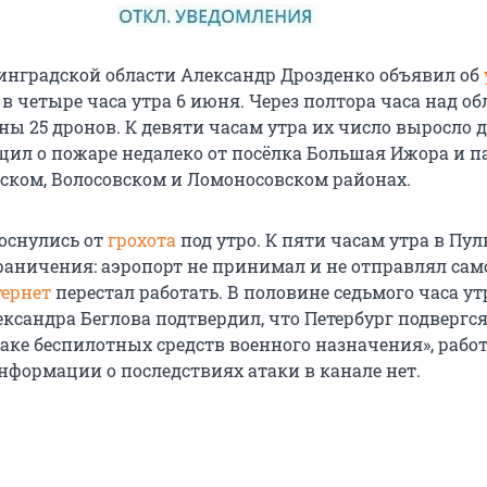
инградской области Александр Дрозденко объявил об
 в четыре часа утра 6 июня. Через полтора часа над о
 25 дронов. К девяти часам утра их число выросло до
щил о пожаре недалеко от посёлка Большая Ижора и 
ском, Волосовском и Ломоносовском районах.
роснулись от
грохота
под утро. К пяти часам утра в Пул
раничения: аэропорт не принимал и не отправлял сам
ернет
перестал работать. В половине седьмого часа ут
ександра Беглова подтвердил, что Петербург подвергс
аке беспилотных средств военного назначения», рабо
нформации о последствиях атаки в канале нет.