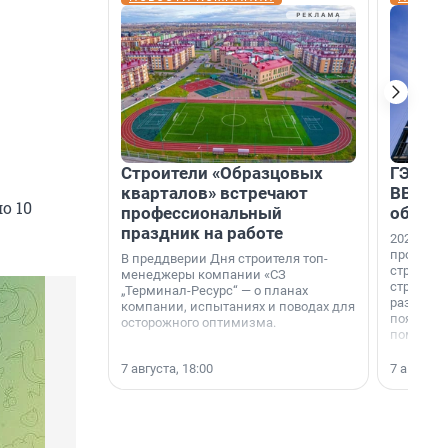
Строители «Образцовых
ГЭС, м
кварталов» встречают
ВВП: в
о 10
профессиональный
об ист
праздник на работе
2026-й —
професси
В преддверии Дня строителя топ-
строителе
менеджеры компании «СЗ
строителя
„Терминал-Ресурс“ — о планах
раз. В ГК
компании, испытаниях и поводах для
появился
осторожного оптимизма.
поменяла
7 августа, 18:00
7 августа,