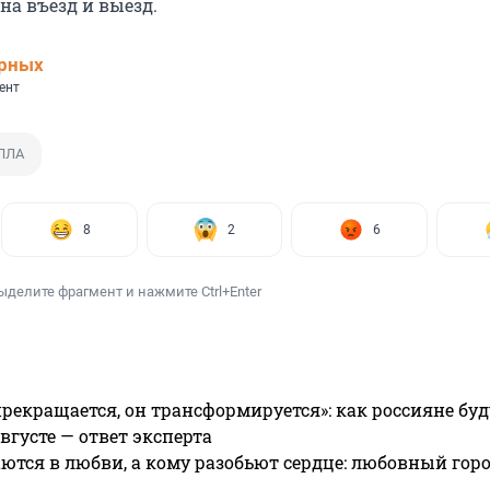
на въезд и выезд.
ерных
ент
БПЛА
8
2
6
ыделите фрагмент и нажмите Ctrl+Enter
прекращается, он трансформируется»: как россияне буд
вгусте — ответ эксперта
ются в любви, а кому разобьют сердце: любовный гор