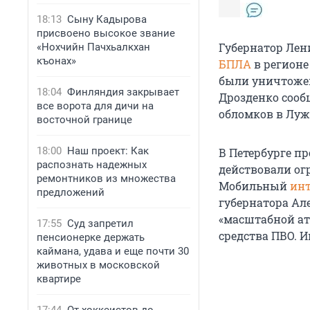
18:13
Сыну Кадырова
присвоено высокое звание
Губернатор Лен
«Нохчийн Пачхьалкхан
къонах»
БПЛА
в регионе
были уничтожены
18:04
Финляндия закрывает
Дрозденко сооб
все ворота для дичи на
обломков в Луж
восточной границе
18:00
Наш проект: Как
В Петербурге п
распознать надежных
действовали ог
ремонтников из множества
Мобильный
инт
предложений
губернатора Ал
«масштабной ат
17:55
Суд запретил
средства ПВО. И
пенсионерке держать
каймана, удава и еще почти 30
животных в московской
квартире