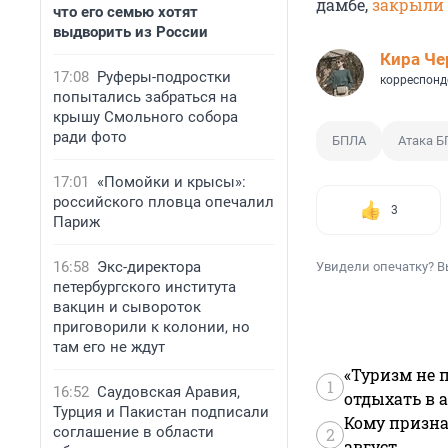
дамбе,
закрыли
что его семью хотят
выдворить из России
Кира Ч
17:08
Руферы-подростки
корреспонд
попытались забраться на
крышу Смольного собора
ради фото
БПЛА
Атака 
17:01
«Помойки и крысы»:
российского пловца опечалил
3
Париж
16:58
Экс-директора
Увидели опечатку? В
петербургского института
вакцин и сывороток
приговорили к колонии, но
там его не ждут
«Туризм не 
1
16:52
Саудовская Аравия,
отдыхать в а
Турция и Пакистан подписали
Кому призна
соглашение в области
2
август