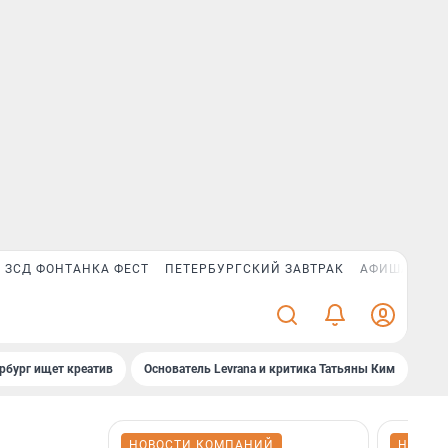
ЗСД ФОНТАНКА ФЕСТ
ПЕТЕРБУРГСКИЙ ЗАВТРАК
АФИША PLUS
рбург ищет креатив
Основатель Levrana и критика Татьяны Ким
Зач
НОВОСТИ КОМПАНИЙ
НОВОС