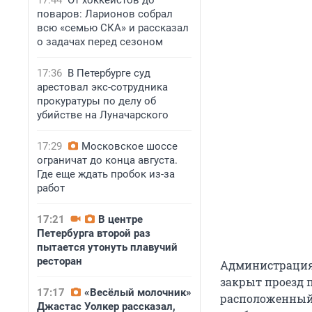
17:44
От хоккеистов до
поваров: Ларионов собрал
всю «семью СКА» и рассказал
о задачах перед сезоном
17:36
В Петербурге суд
арестовал экс-сотрудника
прокуратуры по делу об
убийстве на Луначарского
17:29
Московское шоссе
ограничат до конца августа.
Где еще ждать пробок из-за
работ
17:21
В центре
Петербурга второй раз
пытается утонуть плавучий
ресторан
Администраци
закрыт проезд п
17:17
«Весёлый молочник»
расположенный 
Джастас Уолкер рассказал,