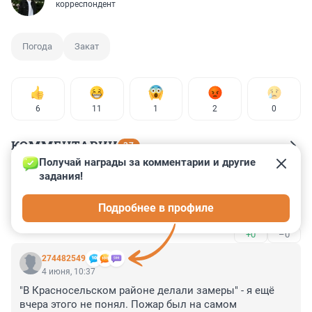
корреспондент
Погода
Закат
6
11
1
2
0
КОММЕНТАРИИ
37
Получай награды за комментарии и другие 
задания!
Гость
13 июля, 11:51
Подробнее в профиле
Фото очень слабенькие
+0
–0
274482549
4 июня, 10:37
"В Красносельском районе делали замеры" - я ещё 
вчера этого не понял. Пожар был на самом 