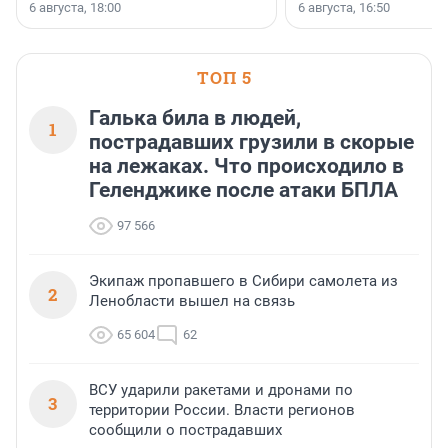
номинации «Самый
6 августа, 18:00
6 августа, 16:50
клиентоориентированн
застройщик Ленинград
области».
ТОП 5
Галька била в людей,
1
пострадавших грузили в скорые
на лежаках. Что происходило в
Геленджике после атаки БПЛА
97 566
Экипаж пропавшего в Сибири самолета из
2
Ленобласти вышел на связь
65 604
62
ВСУ ударили ракетами и дронами по
3
территории России. Власти регионов
сообщили о пострадавших