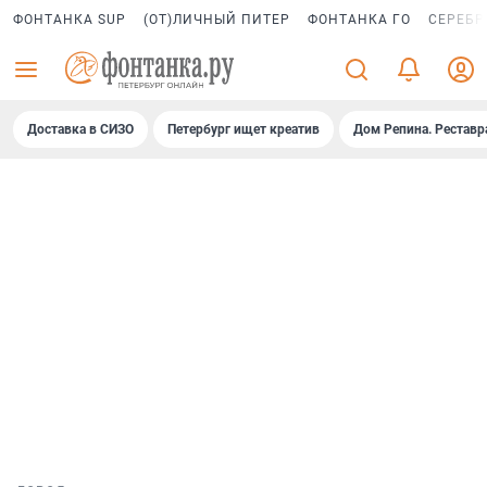
ФОНТАНКА SUP
(ОТ)ЛИЧНЫЙ ПИТЕР
ФОНТАНКА ГО
СЕРЕБР
Доставка в СИЗО
Петербург ищет креатив
Дом Репина. Реставр