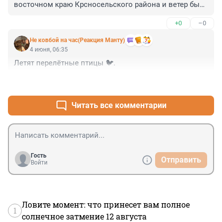
восточном краю Крсносельского района и ветер был 
преимущественно западный. Т.е. всё сдувало ОТ 
+0
–0
Красносельского р-на. Какой смысл был измерять 
там, где ничего и нет?

Не ковбой на час(Реакция Манту)
Кстати, дым полностью закончился уже около 12-ти, 
4 июня, 06:35
так что всё что было после 13-14 часов не измеряло 
Летят перелётные птицы 🐦.
проблему вовсе.
+0
–7
Читать все комментарии
Гость
Отправить
Войти
Ловите момент: что принесет вам полное
1
солнечное затмение 12 августа