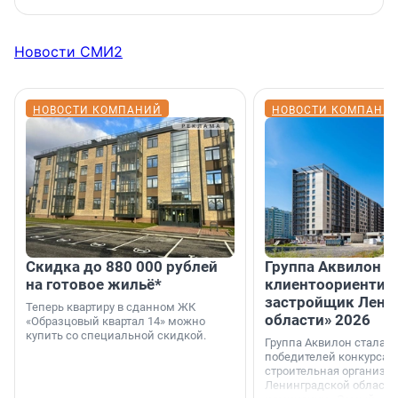
Новости СМИ2
НОВОСТИ КОМПАНИЙ
НОВОСТИ КОМПАНИ
Скидка до 880 000 рублей
Группа Аквилон 
на готовое жильё*
клиентоориентир
застройщик Лени
Теперь квартиру в сданном ЖК
области» 2026
«Образцовый квартал 14» можно
купить со специальной скидкой.
Группа Аквилон стала 
победителей конкурса 
строительная организа
Ленинградской области 