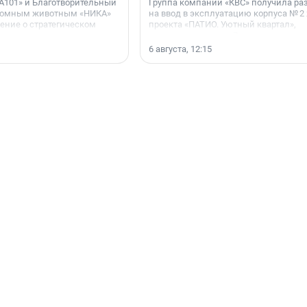
А101» и Благотворительный
Группа компаний «КВС» получила р
домным животным «НИКА»
на ввод в эксплуатацию корпуса № 2
ние о стратегическом
проекта «ПАТИО. Уютный квартал»,
расположенного во Всеволожском р
Ленинградской области.
6 августа, 12:15