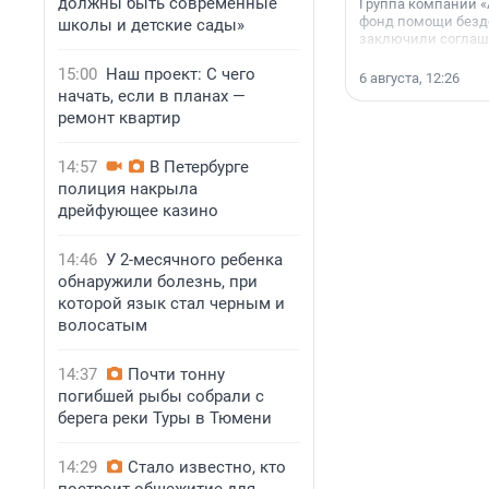
должны быть современные
Группа компаний «
фонд помощи без
школы и детские сады»
заключили соглаше
сотрудничестве.
15:00
Наш проект: С чего
6 августа, 12:26
начать, если в планах —
ремонт квартир
14:57
В Петербурге
полиция накрыла
дрейфующее казино
14:46
У 2-месячного ребенка
обнаружили болезнь, при
которой язык стал черным и
волосатым
14:37
Почти тонну
погибшей рыбы собрали с
берега реки Туры в Тюмени
14:29
Стало известно, кто