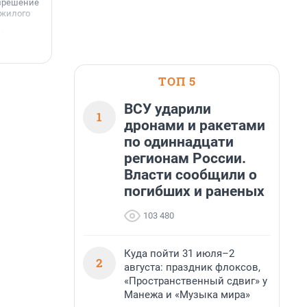
азрешение
 жилого
айоне
5 августа, 18:13
5
ТОП 5
ВСУ ударили
1
дронами и ракетами
по одиннадцати
регионам России.
Власти сообщили о
погибших и раненых
103 480
Куда пойти 31 июля–2
2
августа: праздник флоксов,
«Пространственный сдвиг» у
Манежа и «Музыка мира»