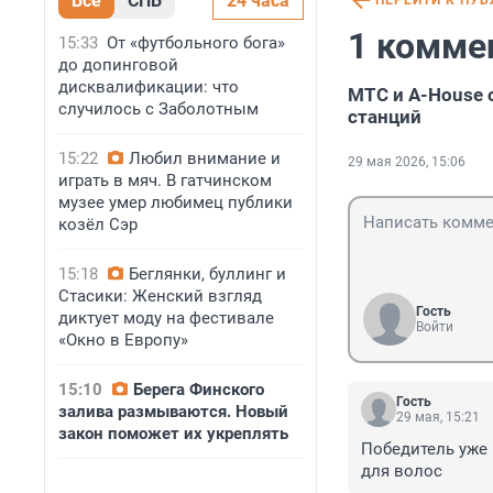
Все
СПБ
24 часа
ПЕРЕЙТИ К ПУ
1 комме
15:33
От «футбольного бога»
до допинговой
дисквалификации: что
МТС и A-House 
случилось с Заболотным
станций
15:22
Любил внимание и
29 мая 2026, 15:06
играть в мяч. В гатчинском
музее умер любимец публики
козёл Сэр
15:18
Беглянки, буллинг и
Стасики: Женский взгляд
Гость
диктует моду на фестивале
Войти
«Окно в Европу»
15:10
Берега Финского
Гость
залива размываются. Новый
29 мая, 15:21
закон поможет их укреплять
Победитель уже 
для волос