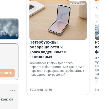
Петербуржцы
Россия
возвращаются к
летят 
«раскладушкам» и
Фидж
«книжкам»
В летнем
путешест
Технология гибких дисплеев
расширил
перестает быть нишевым трендом и
традици
переходит в разряд востребованных
равить
курортам
повседневных решений.
дальние 
острова 
свидетел
МегаФона
5 августа, 13:56
3 августа,
краски 