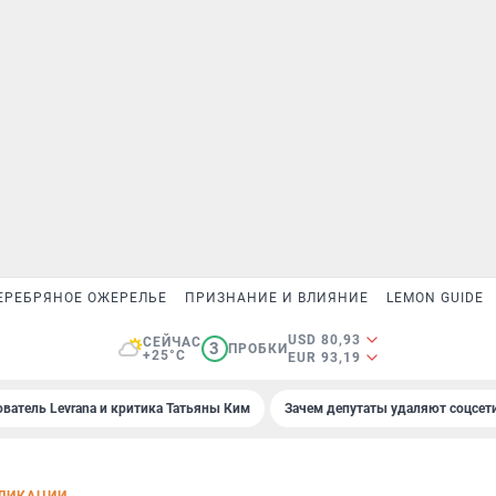
ЕРЕБРЯНОЕ ОЖЕРЕЛЬЕ
ПРИЗНАНИЕ И ВЛИЯНИЕ
LEMON GUIDE
USD 80,93
СЕЙЧАС
3
ПРОБКИ
+25°C
EUR 93,19
ователь Levrana и критика Татьяны Ким
Зачем депутаты удаляют соцсет