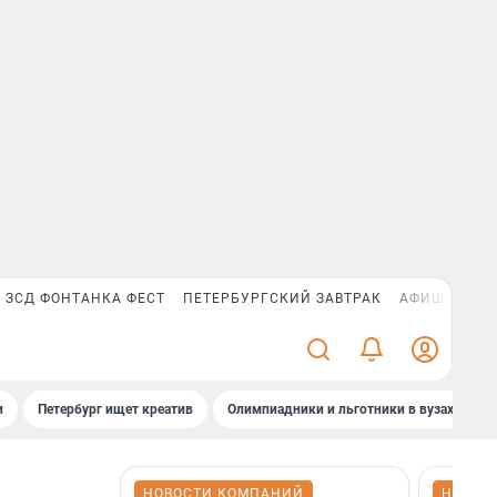
ЗСД ФОНТАНКА ФЕСТ
ПЕТЕРБУРГСКИЙ ЗАВТРАК
АФИША PLUS
и
Петербург ищет креатив
Олимпиадники и льготники в вузах СПб
НОВОСТИ КОМПАНИЙ
НОВОС