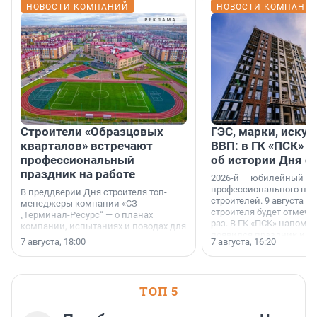
НОВОСТИ КОМПАНИЙ
НОВОСТИ КОМПАНИ
Строители «Образцовых
ГЭС, марки, искус
кварталов» встречают
ВВП: в ГК «ПСК» р
профессиональный
об истории Дня с
праздник на работе
2026-й — юбилейный го
профессионального пр
В преддверии Дня строителя топ-
строителей. 9 августа 2
менеджеры компании «СЗ
строителя будет отмечат
„Терминал-Ресурс“ — о планах
раз. В ГК «ПСК» напомни
компании, испытаниях и поводах для
появился праздник и к
осторожного оптимизма.
7 августа, 18:00
7 августа, 16:20
поменялась роль строит
ТОП 5