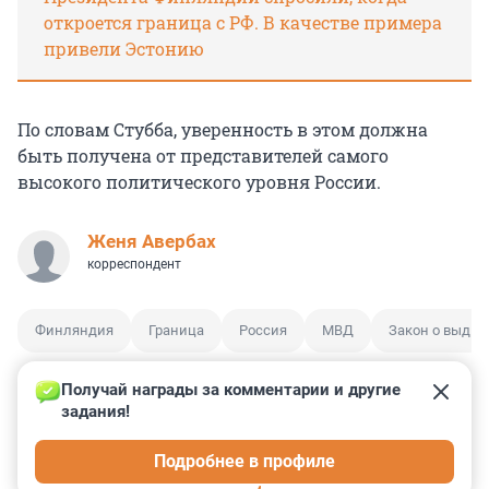
откроется граница с РФ. В качестве примера
привели Эстонию
По словам Стубба, уверенность в этом должна
быть получена от представителей самого
высокого политического уровня России.
Женя Авербах
корреспондент
Финляндия
Граница
Россия
МВД
Закон о выдво
Получай награды за комментарии и другие 
задания!
6
7
0
5
5
Подробнее в профиле
КОММЕНТАРИИ
53