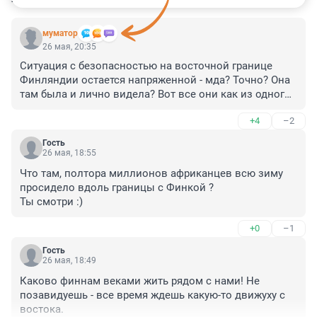
муматор
26 мая, 20:35
Ситуация с безопасностью на восточной границе 
Финляндии остается напряженной - мда? Точно? Она 
там была и лично видела? Вот все они как из одного 
инкубатора! Что наши, что забугорные.
+4
–2
Гость
26 мая, 18:55
Что там, полтора миллионов африканцев всю зиму 
просидело вдоль границы с Финкой ?

Ты смотри :)
+0
–1
Гость
26 мая, 18:49
Каково финнам веками жить рядом с нами! Не 
позавидуешь - все время ждешь какую-то движуху с 
востока.