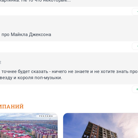
картинка. Не то что некоторые...
м про Майкла Джексона
2
 точнее будет сказать - ничего не знаете и не хотите знать про 
везду и короля поп-музыки.
МПАНИЙ