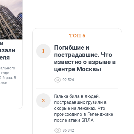
ТОП 5
 и
На водоёмах Ленобласти
Погибшие и
азали
заработали новые базовые
1
пострадавшие. Что
еля
станции МегаФона
известно о взрыве в
К
к
центре Москвы
нального
Инженеры МегаФона установили телеком-
о
 года
оборудование на популярных водоёмах
т
-й раз. В
Ленинградской области. Базовые станции
92 524
н
ился
вблизи Лемболовского и Раздолинского озёр,
т
а также недалеко от Большого Тосненского
водопада.
Галька била в людей,
2
пострадавших грузили в
7 августа, 14:59
7
скорые на лежаках. Что
происходило в Геленджике
после атаки БПЛА
86 342