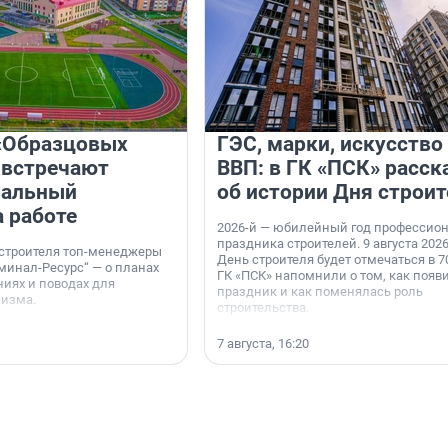
«Образцовых
ГЭС, марки, искусство
 встречают
ВВП: в ГК «ПСК» расск
нальный
об истории Дня строит
а работе
2026-й — юбилейный год профессио
праздника строителей. 9 августа 2026
 строителя топ-менеджеры
День строителя будет отмечаться в 70
минал-Ресурс“ — о планах
ГК «ПСК» напомнили о том, как появ
иях и поводах для
праздник и как поменялась роль
мизма.
строительства.
7 августа, 16:20