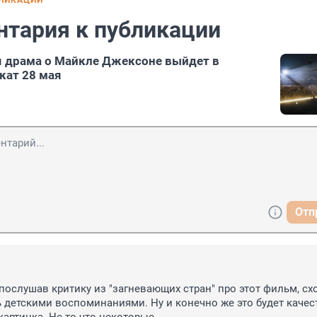
БЛИКАЦИИ
нтария к публикации
 драма о Майкле Джексоне выйдет в
кат 28 мая
Отп
послушав критику из "загневающих стран" про этот фильм, схо
ть детскими воспоминаниями. Ну и конечно же это будет качест