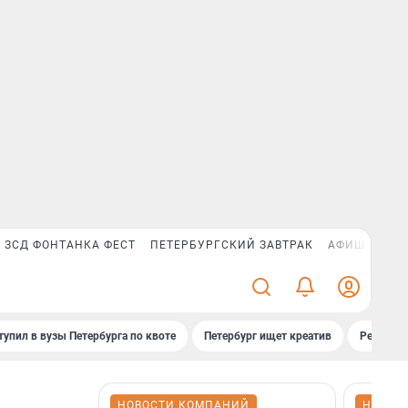
ЗСД ФОНТАНКА ФЕСТ
ПЕТЕРБУРГСКИЙ ЗАВТРАК
АФИША PLUS
тупил в вузы Петербурга по квоте
Петербург ищет креатив
Рейтинги
НОВОСТИ КОМПАНИЙ
НОВОС