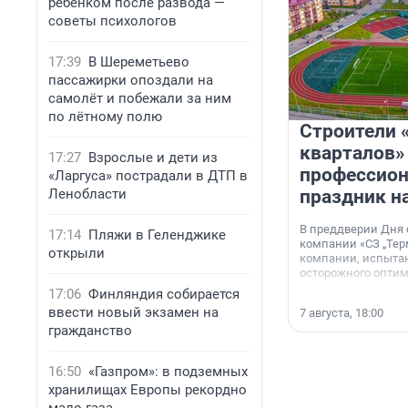
ребенком после развода —
советы психологов
17:39
В Шереметьево
пассажирки опоздали на
самолёт и побежали за ним
по лётному полю
Строители 
кварталов»
17:27
Взрослые и дети из
профессио
«Ларгуса» пострадали в ДТП в
Ленобласти
праздник н
В преддверии Дня
17:14
Пляжи в Геленджике
компании «СЗ „Тер
открыли
компании, испытан
осторожного опти
17:06
Финляндия собирается
ввести новый экзамен на
7 августа, 18:00
гражданство
16:50
«Газпром»: в подземных
хранилищах Европы рекордно