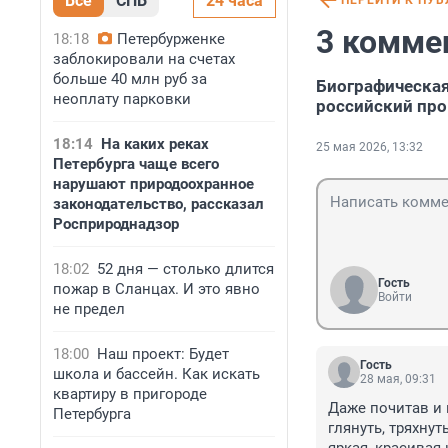
Все
СПБ
24 часа
ПЕРЕЙТИ К ПУ
3 комме
18:18
Петербурженке
заблокировали на счетах
больше 40 млн руб за
Биографическая
неоплату парковки
российский про
18:14
На каких реках
25 мая 2026, 13:32
Петербурга чаще всего
нарушают природоохранное
законодательство, рассказал
Росприроднадзор
18:02
52 дня — столько длится
Гость
пожар в Сланцах. И это явно
Войти
не предел
18:00
Наш проект: Будет
Гость
школа и бассейн. Как искать
28 мая, 09:31
квартиру в пригороде
Даже почитав и 
Петербурга
глянуть, тряхну