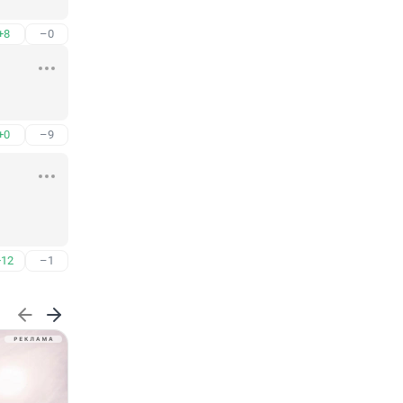
+8
–0
+0
–9
+12
–1