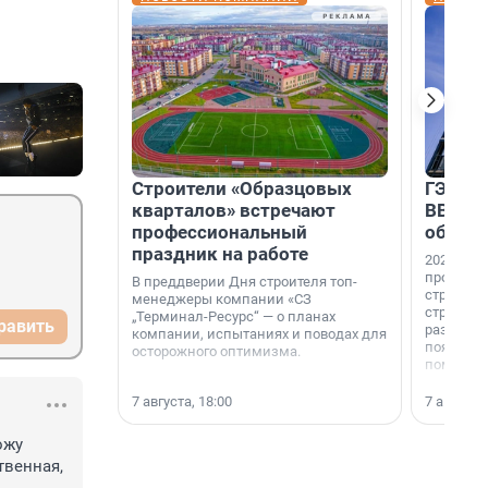
Строители «Образцовых
ГЭС, м
кварталов» встречают
ВВП: в
профессиональный
об ист
праздник на работе
2026-й —
професси
В преддверии Дня строителя топ-
строителе
менеджеры компании «СЗ
строителя
„Терминал-Ресурс“ — о планах
равить
раз. В ГК
компании, испытаниях и поводах для
появился
осторожного оптимизма.
поменяла
7 августа, 18:00
7 августа,
жу 
венная, 