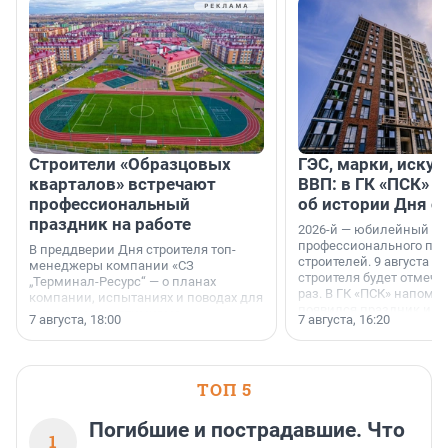
Строители «Образцовых
ГЭС, марки, искус
кварталов» встречают
ВВП: в ГК «ПСК» р
профессиональный
об истории Дня с
праздник на работе
2026-й — юбилейный го
профессионального пр
В преддверии Дня строителя топ-
строителей. 9 августа 2
менеджеры компании «СЗ
строителя будет отмечат
„Терминал-Ресурс“ — о планах
раз. В ГК «ПСК» напомни
компании, испытаниях и поводах для
появился праздник и к
осторожного оптимизма.
7 августа, 18:00
7 августа, 16:20
поменялась роль строит
ТОП 5
Погибшие и пострадавшие. Что
1