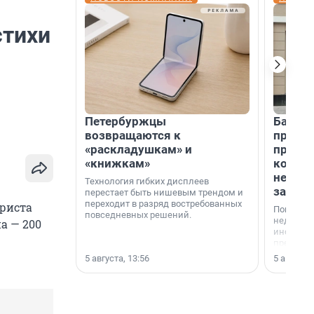
стихи
Петербуржцы
Банк К
возвращаются к
програ
«раскладушкам» и
приоб
«книжкам»
комме
недви
Технология гибких дисплеев
застр
перестает быть нишевым трендом и
переходит в разряд востребованных
риста
Покупка 
повседневных решений.
недвижи
а — 200
инструме
предприн
офис, ск
5 августа, 13:56
5 августа,
или гото
успех сд
выбора о
финанси