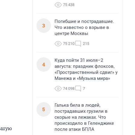
75 438
Погибшие и пострадавшие.
3
Что известно о взрыве в
центре Москвы
75 210
215
Куда пойти 31 июля–2
4
августа: праздник флоксов,
«Пространственный сдвиг» у
Манежа и «Музыка мира»
74 098
7
Галька била в людей,
5
пострадавших грузили в
скорые на лежаках. Что
происходило в Геленджике
льшую
после атаки БПЛА