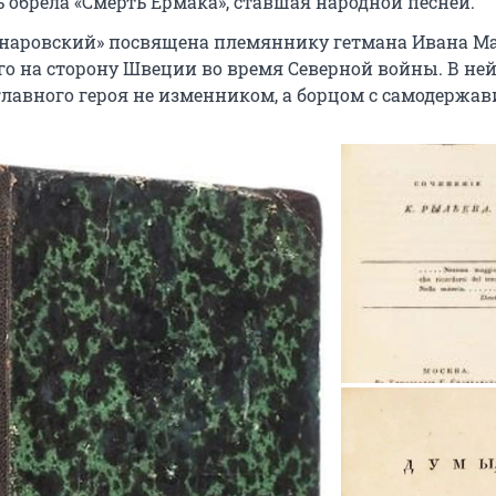
ь обрела «Смерть Ермака», ставшая народной песней.
наровский» посвящена племяннику гетмана Ивана М
о на сторону Швеции во время Северной войны. В не
главного героя не изменником, а борцом с самодержав