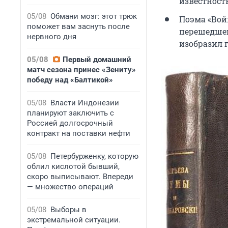
известност
05/08
Обмани мозг: этот трюк
Поэма «Вой
поможет вам заснуть после
перешедшег
нервного дня
изобразил 
05/08
Первый домашний
матч сезона принес «Зениту»
победу над «Балтикой»
05/08
Власти Индонезии
планируют заключить с
Россией долгосрочный
контракт на поставки нефти
05/08
Петербурженку, которую
облил кислотой бывший,
скоро выписывают. Впереди
— множество операций
05/08
Выборы в
экстремальной ситуации.