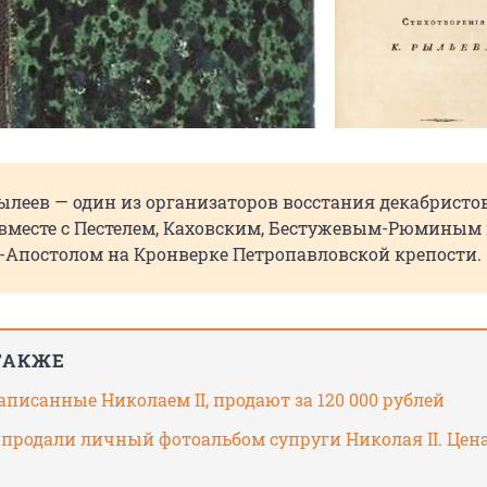
леев — один из организаторов восстания декабристов
 вместе с Пестелем, Каховским, Бестужевым-Рюминым
Апостолом на Кронверке Петропавловской крепости.
ТАКЖЕ
аписанные Николаем II, продают за 120 000 рублей
 продали личный фотоальбом супруги Николая II. Цен