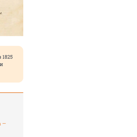
 1825
 и
а —