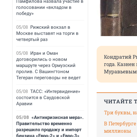
Памфилова назвала участие в
голосовании «вкладом в
победу»
05/08
Рижский вокзал в
Москве выставят на торги в
четвертый раз
05/08
Иран и Оман
Кондратий Ры
договорились о новом
года. Казнен
маршруте через Ормузский
Муравьевым-
пролив. С Вашингтоном
Тегеран переговоры не ведет
05/08
ТАСС: «Интервидение»
состоится в Саудовской
ЧИТАЙТЕ 
Аравии
Три буквы, н
05/08
«Антикризисная мера».
В Петербурге
Правительство временно
разрешило продажу и импорт
миллионы
бензина «Евро-2» и «Евро-3»