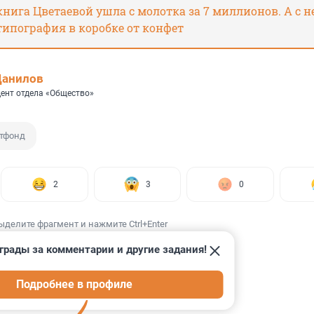
нига Цветаевой ушла с молотка за 7 миллионов. А с н
типография в коробке от конфет
Данилов
ент отдела «Общество»
тфонд
2
3
0
ыделите фрагмент и нажмите Ctrl+Enter
грады за комментарии и другие задания!
Подробнее в профиле
ИИ
6