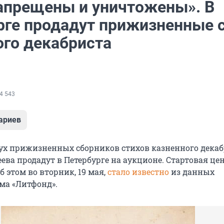
апрещены и уничтожены». В
рге продадут прижизненные 
ого декабриста
4 543
ариев
ух прижизненных сборников стихов казненного декаб
ва продадут в Петербурге на аукционе. Стартовая цен
б этом во вторник, 19 мая,
стало известно
из данных
ма «Литфонд».