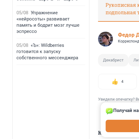
Рукописная к
подпольная 
05/08
Упражнение
«нейросоты» развивает
память и бодрит мозг лучше
эспрессо
Федор 
Корреспонд
05/08
«Ъ»: Wildberries
готовится к запуску
собственного мессенджера
Декабрист
Ли
4
Увидели опечатку? В
Получай на
КОММЕНТАР