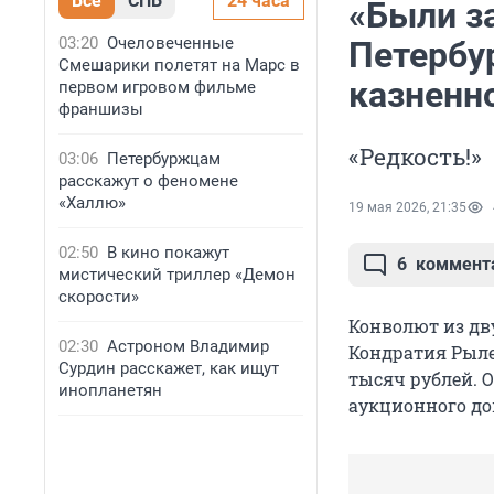
Все
СПБ
24 часа
«Были з
03:20
Очеловеченные
Петербу
Смешарики полетят на Марс в
казненн
первом игровом фильме
франшизы
«Редкость!»
03:06
Петербуржцам
расскажут о феномене
«Халлю»
19 мая 2026, 21:35
02:50
В кино покажут
6
коммент
мистический триллер «Демон
скорости»
Конволют из дв
02:30
Астроном Владимир
Кондратия Рылее
Сурдин расскажет, как ищут
тысяч рублей. О
инопланетян
аукционного до