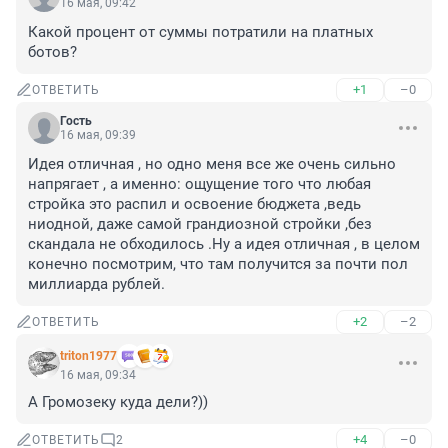
16 мая, 09:42
Какой процент от суммы потратили на платных 
ботов?
+1
–0
ОТВЕТИТЬ
Гость
16 мая, 09:39
Идея отличная , но одно меня все же очень сильно 
напрягает , а именно: ощущение того что любая 
стройка это распил и освоение бюджета ,ведь 
ниодной, даже самой грандиозной стройки ,без 
скандала не обходилось .Ну а идея отличная , в целом 
конечно посмотрим, что там получится за почти пол 
миллиарда рублей.
+2
–2
ОТВЕТИТЬ
triton1977
16 мая, 09:34
А Громозеку куда дели?))
+4
–0
ОТВЕТИТЬ
2