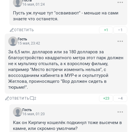
Гость
16 мая, 01:24
Пусть уж лучше тут "осваивают" - меньше на сами 
знаете что останется.
+1
–1
ОТВЕТИТЬ
Гость
15 мая, 23:42
За 6,5 млн. долларов или за 180 долларов за 
благоустройство квадратного метра этот парк должен 
не к мультику отсылать, а к взрослому фильму, 
например "Место встречи изменить нельзя", с 
воссозданием кабинета в МУР-е и скульптурой 
Жеглова, проиносящего "Вор должен сидеть в 
тюрьме!".
+23
–4
ОТВЕТИТЬ
2
Гость
16 мая, 01:20
Как он Кирпичу кошелёк подкинул тоже высечем в 
камне, или скромно умолчим?