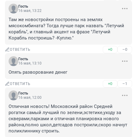
Гость
16 мая, 13:22
Там же новостройки построены на землях 
мясокомбината? Тогда лучше парк назвать "Летучий 
корабль", и главный акцент на фразе "Летучий 
Корабль построишь? -Куплю."
+0
–0
ОТВЕТИТЬ
Гость
16 мая, 13:10
Опять разворование денег
+0
–1
ОТВЕТИТЬ
Гость
16 мая, 12:00
Отличная новость! Московский район Средней 
рогатки самый лучший по зелени,эстетике,уходу за 
скверами,парками и отличная планировка нового 
района,полно школ,детсадов построили,скоро начнут 
поликлиннику строить.