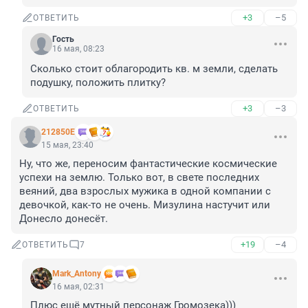
+3
–5
ОТВЕТИТЬ
Гость
16 мая, 08:23
Сколько стоит облагородить кв. м земли, сделать 
подушку, положить плитку?
+3
–3
ОТВЕТИТЬ
212850Е
15 мая, 23:40
Ну, что же, переносим фантастические космические 
успехи на землю. Только вот, в свете последних 
веяний, два взрослых мужика в одной компании с 
девочкой, как-то не очень. Мизулина настучит или 
Донесло донесёт.
+19
–4
ОТВЕТИТЬ
7
Mark_Antony
16 мая, 02:31
Плюс ещё мутный персонаж Громозека)))