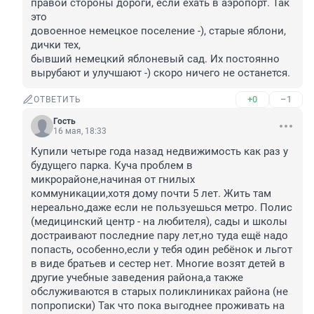
правой стороны дороги, если ехать в аэропорт. Так 
это 

довоенное немецкое поселение -), старые яблони, 
дички тех, 

бывший немецкий яблоневый сад. Их постоянно 
вырубают и улучшают -) скоро ничего не останется.
+0
–1
ОТВЕТИТЬ
Гость
16 мая, 18:33
Купили четыре года назад недвижимость как раз у 
будущего парка. Куча проблем в 
микрорайоне,начиная от гнилых 
коммуникации,хотя дому почти 5 лет. Жить там 
нереально,даже если не пользуешься метро. Полис 
(медицинский центр - на любителя), сады и школы 
достраивают последние пару лет,но туда ещё надо 
попасть, особенно,если у тебя один ребёнок и льгот 
в виде братьев и сестер нет. Многие возят детей в 
другие учебные заведения района,а также 
обслуживаются в старых поликлиниках района (не 
попрописки) Так что пока выгоднее проживать на 