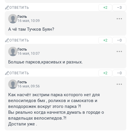
+2
–3
ОТВЕТИТЬ
Гость
16 мая, 10:09
А чё там Тучков Буян?
+2
–0
ОТВЕТИТЬ
Гость
16 мая, 10:07
Болшье парков,красивых и разных.
+2
–0
ОТВЕТИТЬ
Гость
16 мая, 09:56
Как насчёт экстрим парка которого нет для 
велосипедов бмх , роликов и самокатов и 
велодорожек вокруг этого парка ?!

Вы реально когда начнется думать в городе о 
владельцах велосипедов.?!

Достали уже .