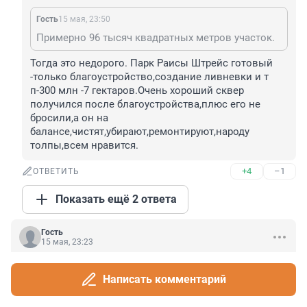
Гость
15 мая, 23:50
Примерно 96 тысяч квадратных метров участок.
Тогда это недорого. Парк Раисы Штрейс готовый 
-только благоустройство,создание ливневки и т 
п-300 млн -7 гектаров.Очень хороший сквер 
получился после благоустройства,плюс его не 
бросили,а он на 
балансе,чистят,убирают,ремонтируют,народу 
толпы,всем нравится.
+4
–1
ОТВЕТИТЬ
Показать ещё 2 ответа
Гость
15 мая, 23:23
Лет 10 назад в Московском районе также 
планировали построить автобусный вокзал, в итоге 
Написать комментарий
стройку начали пару лет назад и заморозили, 
ограждения только установили. Планы и реальность 