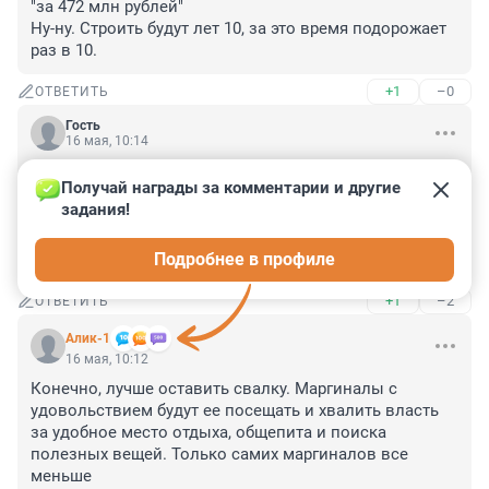
"за 472 млн рублей"

Ну-ну. Строить будут лет 10, за это время подорожает 
раз в 10.
+1
–0
ОТВЕТИТЬ
Гость
16 мая, 10:14
Очередной парк Черная дыра. Опять куда то деньги 
Получай награды за комментарии и другие 
всосёт в неизвестное измерение. Будет как с парком 
задания!
на Смоленке. Дорого богато, рендеры, а в реальности 
похоже на окопы и укрепления береговой линии, но с 
Подробнее в профиле
убогим фонтаном.
+1
–2
ОТВЕТИТЬ
Алик-1
16 мая, 10:12
Конечно, лучше оставить свалку. Маргиналы с 
удовольствием будут ее посещать и хвалить власть 
за удобное место отдыха, общепита и поиска 
полезных вещей. Только самих маргиналов все 
меньше