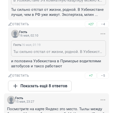
В Убзекистане 3-х комнатную квартиру можно купить за 5 лет. Правда, экспертизы, минимум, блоков, из которых будет построен дом- нет. Пока живы мы - старая школа, в СПб подобного не будет. Дальше - как захотите.
Ты сильно отстал от жизни, родной. В Узбекистане 
лучше, чем в РФ уже живут. Экспертиза, млин ...
+27
–4
ОТВЕТИТЬ
Гость
16 мая, 02:10
Гость
16 мая, 01:19
Ты сильно отстал от жизни, родной. В Узбекистане лучше, чем в РФ уже живут. Экспертиза, млин ...
и половина Узбекистана в Приморье водителями 
автобусов и таксо работают
+7
–5
ОТВЕТИТЬ
Показать ещё 8 ответов
Гость
15 мая, 23:27
Посмотрите на карте Яндекс это место. Тылы между 