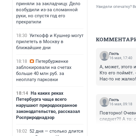
приняли за закладчицу. Дело
Увидели опечатку? В
возбудили из-за сломанной
руки, но спустя год его
прекратили
18:30
Уиткофф и Кушнер могут
КОММЕНТАР
прилететь в Москву в
ближайшие дни
Гость
16 мая, 17:40
18:18
Петербурженке
А, может, этого 
заблокировали на счетах
Кто его поймёт. 
больше 40 млн руб. за
Нас-то не жалко
неоплату парковки
18:14
На каких реках
Петербурга чаще всего
Гость
16 мая, 09:18
нарушают природоохранное
законодательство, рассказал
Повторно! Очевид
Росприроднадзор
следует?!! А то:
18:02
52 дня — столько длится