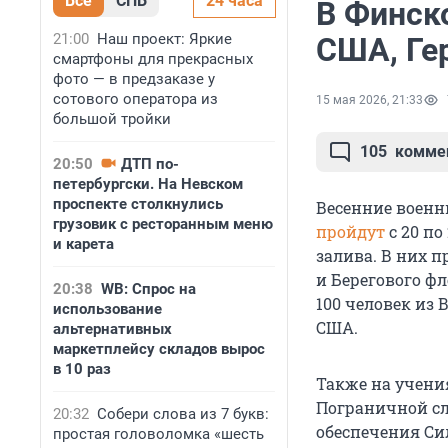
Все
СПБ
24 часа
В Финск
21:00
Наш проект: Яркие
США, Ге
смартфоны для прекрасных
фото — в предзаказе у
сотового оператора из
15 мая 2026, 21:33
большой тройки
105
комме
20:50
ДТП по-
петербургски. На Невском
проспекте столкнулись
Весенние военны
грузовик с ресторанным меню
пройдут
с 20 по
и карета
залива. В них 
и Берегового ф
20:38
WB: Спрос на
100 человек из 
использование
США.
альтернативных
маркетплейсу складов вырос
в 10 раз
Также на учени
Пограничной сл
20:32
Собери слова из 7 букв:
обеспечения Си
простая головоломка «шесть