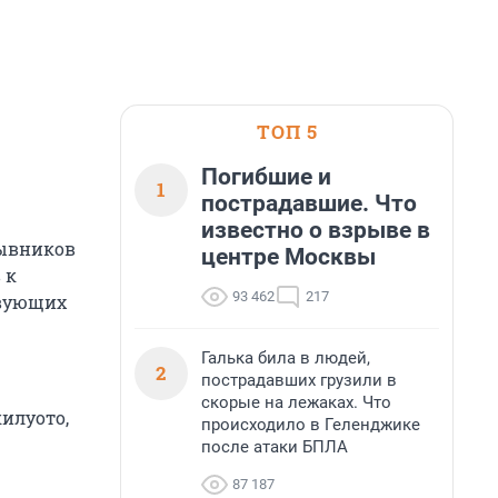
ТОП 5
Погибшие и
1
пострадавшие. Что
известно о взрыве в
зывников
центре Москвы
 к
93 462
217
твующих
Галька била в людей,
2
пострадавших грузили в
скорые на лежаках. Что
илуото,
происходило в Геленджике
после атаки БПЛА
87 187