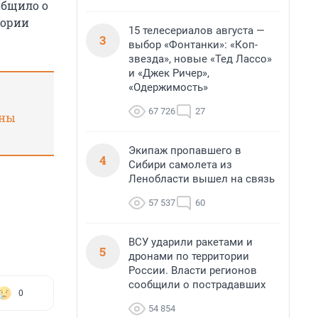
общило о
тории
15 телесериалов августа —
3
выбор «Фонтанки»: «Коп-
звезда», новые «Тед Лассо»
и «Джек Ричер»,
«Одержимость»
67 726
27
жны
Экипаж пропавшего в
4
Сибири самолета из
Ленобласти вышел на связь
57 537
60
ВСУ ударили ракетами и
5
дронами по территории
России. Власти регионов
сообщили о пострадавших
0
54 854