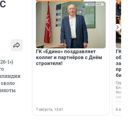
МС
ГК «Едино» поздравляет
ГК «А1
коллег и партнёров с Днём
объеди
26-1»)
строителя!
защит
го
прогр
биора
инляндии
 около
Группа к
Благотв
 пехоты
бездомн
заключил
стратеги
7 августа, 13:41
6 августа,