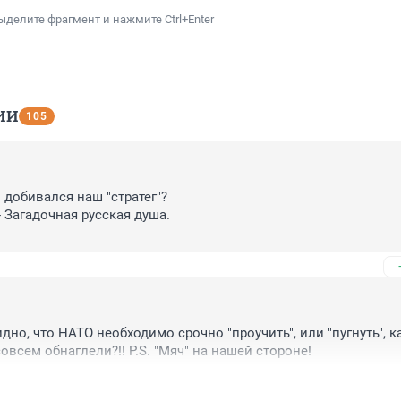
ыделите фрагмент и нажмите Ctrl+Enter
ИИ
105
и добивался наш "стратег"?

- Загадочная русская душа.

!
но, что НАТО необходимо срочно "проучить", или "пугнуть", ка
 совсем обнаглели?!! P.S. "Мяч" на нашей стороне!