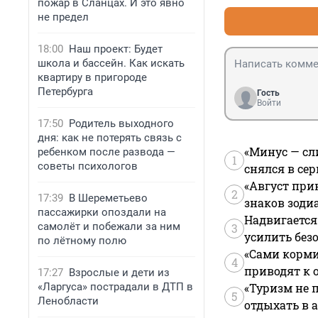
пожар в Сланцах. И это явно
не предел
18:00
Наш проект: Будет
школа и бассейн. Как искать
квартиру в пригороде
Петербурга
Гость
Войти
17:50
Родитель выходного
дня: как не потерять связь с
«Минус — сл
ребенком после развода —
1
советы психологов
снялся в се
«Август при
2
17:39
В Шереметьево
знаков зоди
пассажирки опоздали на
Надвигается
самолёт и побежали за ним
3
усилить без
по лётному полю
«Сами корми
4
приводят к 
17:27
Взрослые и дети из
«Ларгуса» пострадали в ДТП в
«Туризм не 
5
Ленобласти
отдыхать в а