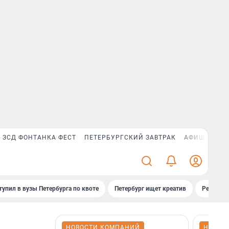
ЗСД ФОНТАНКА ФЕСТ
ПЕТЕРБУРГСКИЙ ЗАВТРАК
АФИША PLUS
тупил в вузы Петербурга по квоте
Петербург ищет креатив
Рейтинги
НОВОСТИ КОМПАНИЙ
НОВОС