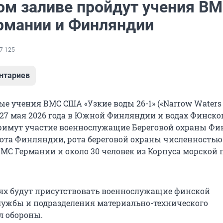
ом заливе пройдут учения В
рмании и Финляндии
7 125
нтариев
е учения ВМС США «Узкие воды 26-1» («Narrow Waters 
 27 мая 2026 года в Южной Финляндии и водах Финско
примут участие военнослужащие Береговой охраны Ф
лота Финляндии, рота береговой охраны численностью
ВМС Германии и около 30 человек из Корпуса морской
ях будут присутствовать военнослужащие финской
ужбы и подразделения материально-технического
л обороны.