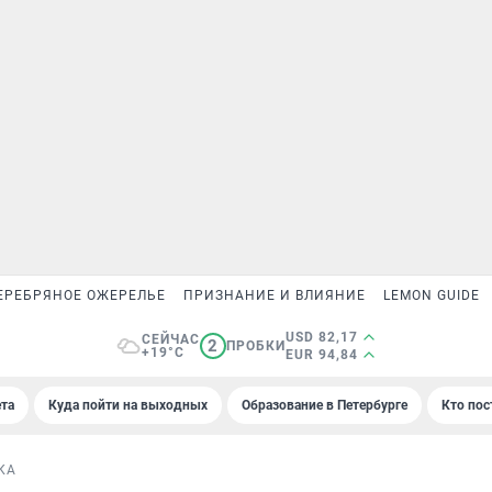
ЕРЕБРЯНОЕ ОЖЕРЕЛЬЕ
ПРИЗНАНИЕ И ВЛИЯНИЕ
LEMON GUIDE
USD 82,17
СЕЙЧАС
2
ПРОБКИ
+19°C
EUR 94,84
та
Куда пойти на выходных
Образование в Петербурге
Кто пос
КА