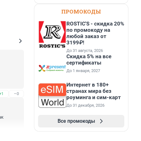
ПРОМОКОДЫ
ROSTIC'S - скидка 20%
по промокоду на
любой заказ от
3199₽!
До 31 августа, 2026
Скидка 5% на все
сертификаты
До 1 января, 2027
Интернет в 180+
странах мира без
+1
–0
роуминга и сим-карт
До 31 декабря, 2026
к 
Все промокоды
+0
–1