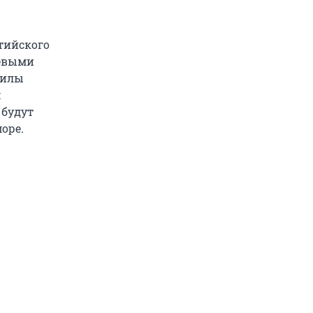
тийского
оевыми
силы
м
 будут
оре.