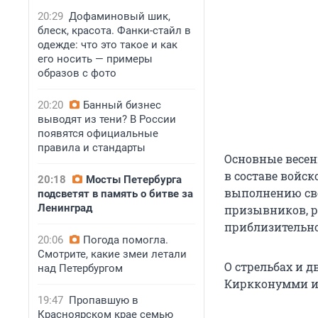
20:29
Дофаминовый шик,
блеск, красота. Фанки-стайл в
одежде: что это такое и как
его носить — примеры
образов с фото
20:20
Банный бизнес
выводят из тени? В России
появятся официальные
правила и стандарты
Основные весе
в составе войс
20:18
Мосты Петербурга
выполнению сво
подсветят в память о битве за
Ленинград
призывников, р
приблизительно
20:06
Погода помогла.
Смотрите, какие змеи летали
О стрельбах и 
над Петербургом
Киркконумми и
19:47
Пропавшую в
Красноярском крае семью