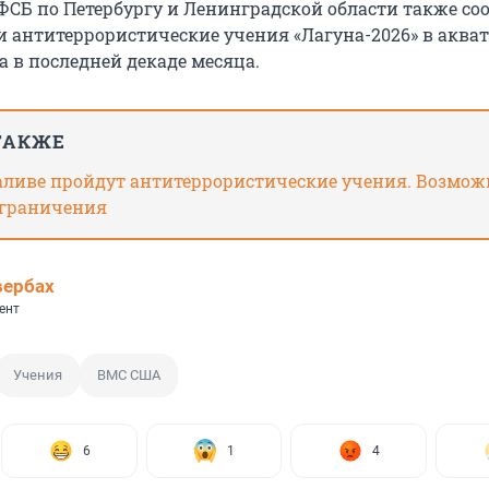
УФСБ по Петербургу и Ленинградской области также со
и антитеррористические учения «Лагуна-2026» в аква
а в последней декаде месяца.
ТАКЖЕ
аливе пройдут антитеррористические учения. Возмо
граничения
вербах
ент
Учения
ВМС США
6
1
4