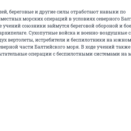
ей, береговые и другие силы отработают навыки по
местных морских операций в условиях северного Бал
де учений союзники займутся береговой обороной и б
архипелаге. Сухопутные войска и военно-воздушные 
дух вертолеты, истребители и беспилотники на южно
еверной части Балтийского моря. В ходе учений также
тательные операции с беспилотными системами на м