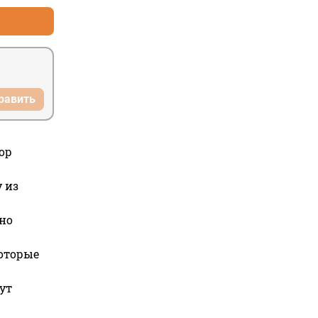
равить
ор
 из
но
которые
ут