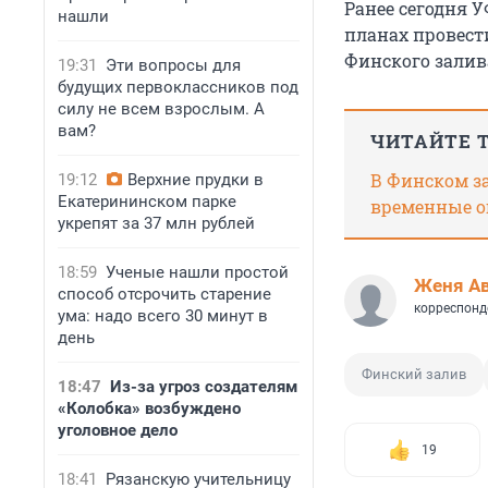
Ранее сегодня 
нашли
планах провест
Финского залив
19:31
Эти вопросы для
будущих первоклассников под
силу не всем взрослым. А
вам?
ЧИТАЙТЕ 
В Финском з
19:12
Верхние прудки в
Екатерининском парке
временные о
укрепят за 37 млн рублей
18:59
Ученые нашли простой
Женя А
способ отсрочить старение
корреспонд
ума: надо всего 30 минут в
день
Финский залив
18:47
Из-за угроз создателям
«Колобка» возбуждено
уголовное дело
19
18:41
Рязанскую учительницу