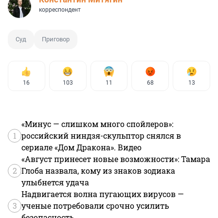
корреспондент
Суд
Приговор
16
103
11
68
13
«Минус — слишком много спойлеров»:
1
российский ниндзя-скульптор снялся в
сериале «Дом Дракона». Видео
«Август принесет новые возможности»: Тамара
2
Глоба назвала, кому из знаков зодиака
улыбнется удача
Надвигается волна пугающих вирусов —
3
ученые потребовали срочно усилить
безопасность