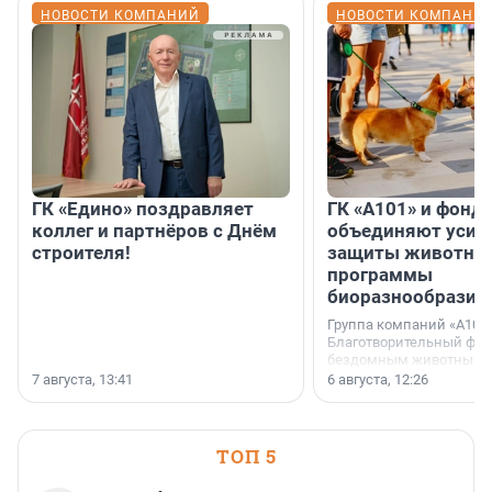
НОВОСТИ КОМПАНИЙ
НОВОСТИ КОМПАНИ
ГК «Едино» поздравляет
ГК «А101» и фонд
коллег и партнёров с Днём
объединяют усил
строителя!
защиты животных
программы
биоразнообразия
Группа компаний «А101»
Благотворительный фо
бездомным животным 
заключили соглашение
7 августа, 13:41
6 августа, 12:26
стратегическом сотрудн
ТОП 5