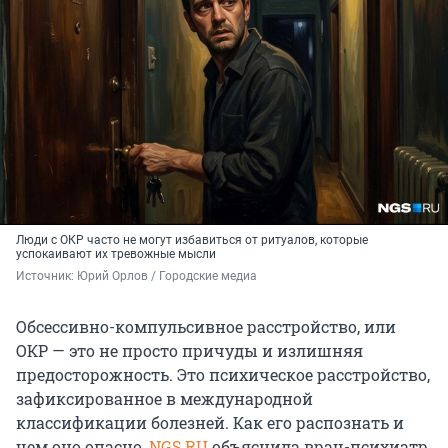
Люди с ОКР часто не могут избавиться от ритуалов, которые
успокаивают их тревожные мысли
Источник: 
Юрий Орлов / Городские медиа
Обсессивно-компульсивное расстройство, или
ОКР — это не просто причуды и излишняя
предосторожность. Это психическое расстройство,
зафиксированное в международной
классификации болезней. Как его распознать и
чем оно опасно,
NGS.RU
объяснила врач-психиатр