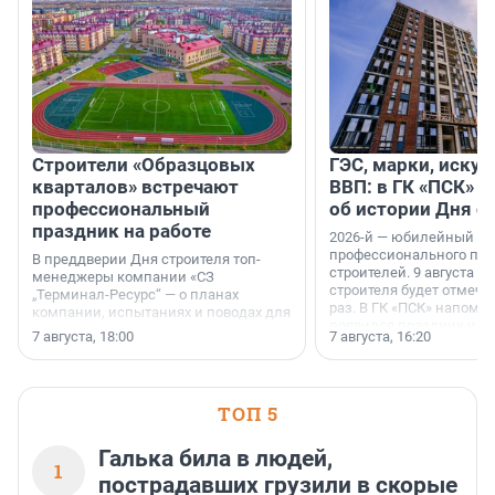
Строители «Образцовых
ГЭС, марки, искус
кварталов» встречают
ВВП: в ГК «ПСК» р
профессиональный
об истории Дня с
праздник на работе
2026-й — юбилейный го
профессионального пр
В преддверии Дня строителя топ-
строителей. 9 августа 2
менеджеры компании «СЗ
строителя будет отмечат
„Терминал-Ресурс“ — о планах
раз. В ГК «ПСК» напомни
компании, испытаниях и поводах для
появился праздник и к
осторожного оптимизма.
7 августа, 18:00
7 августа, 16:20
поменялась роль строит
ТОП 5
Галька била в людей,
1
пострадавших грузили в скорые