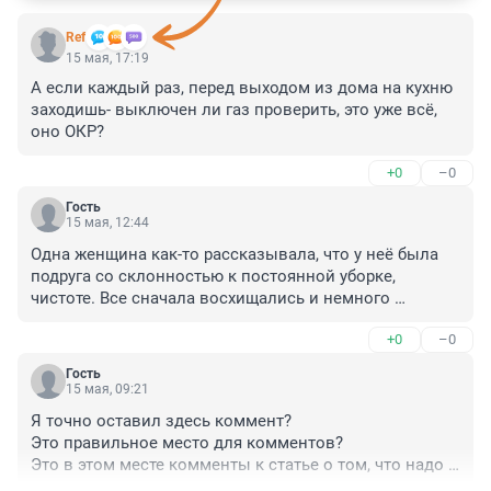
Ref
15 мая, 17:19
А если каждый раз, перед выходом из дома на кухню 
заходишь- выключен ли газ проверить, это уже всё, 
оно ОКР?
+0
–0
Гость
15 мая, 12:44
Одна женщина как-то рассказывала, что у неё была 
подруга со склонностью к постоянной уборке, 
чистоте. Все сначала восхищались и немного 
стеснялись своих жилищ, т.к. у подруги дома было 
+0
–0
всё стерильно. Потом призадумались, что вроде как, 
налицо перебор с порядком и со временем, которое 
Гость
эта подруга тратила на его наведение. А потом эта 
15 мая, 09:21
подруга попала на учёт к психиатру - шизофрения. Так 
Я точно оставил здесь коммент?

что всё хорошо в меру...
Это правильное место для комментов?

Это в этом месте комменты к статье о том, что надо 
всё проверять?