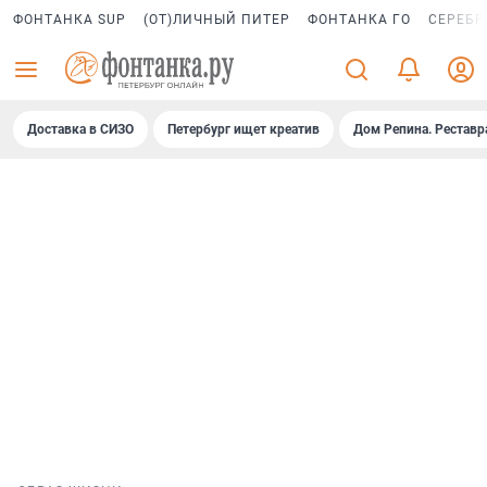
ФОНТАНКА SUP
(ОТ)ЛИЧНЫЙ ПИТЕР
ФОНТАНКА ГО
СЕРЕБР
Доставка в СИЗО
Петербург ищет креатив
Дом Репина. Реставр