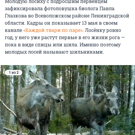
Молодую лосиху с подросшим первенцем
зафиксировала фотоловушка биолога Павла
Глазкова во Всеволожском районе Ленинградской
области. Кадры он показывает
13 мая
в своем
канале
«Каждой твари по паре»
. Лосёнку ровно
год, у него уже растут первые в его жизни рога —
пока в виде спицы или шила. Именно поэтому
молодых лосей называют шильниками.
1 из 2