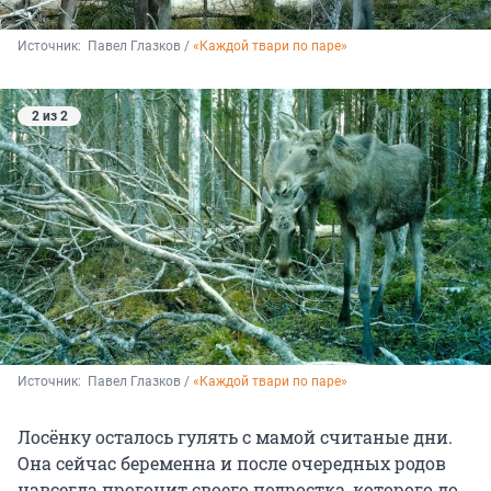
Источник: 
 Павел Глазков / 
«Каждой твари по паре»
2 из 2
Источник: 
 Павел Глазков / 
«Каждой твари по паре»
Лосёнку осталось гулять с мамой считаные дни.
Она сейчас беременна и после очередных родов
навсегда прогонит своего подростка, которого до