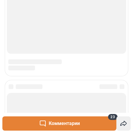
Реклама
Наши мероприятия
О компании
Наши вакансии
Статистика канала в MAX
Все города сети
Проекты
23
Мобильное приложение
Комментарии
Google Play
App Store