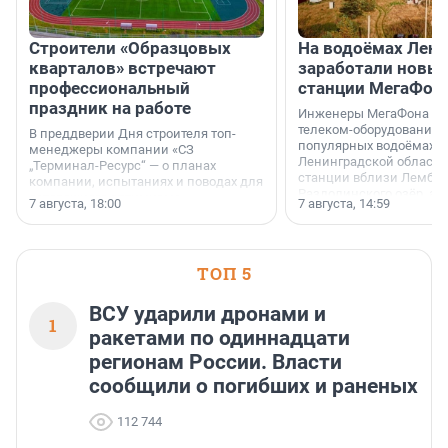
Строители «Образцовых
На водоёмах Лен
кварталов» встречают
заработали новы
профессиональный
станции МегаФон
праздник на работе
Инженеры МегаФона ус
телеком-оборудование 
В преддверии Дня строителя топ-
популярных водоёмах
менеджеры компании «СЗ
Ленинградской области
„Терминал-Ресурс“ — о планах
станции вблизи Лембол
компании, испытаниях и поводах для
Раздолинского озёр, а 
осторожного оптимизма.
7 августа, 18:00
7 августа, 14:59
недалеко от Большого Т
водопада.
ТОП 5
ВСУ ударили дронами и
1
ракетами по одиннадцати
регионам России. Власти
сообщили о погибших и раненых
112 744