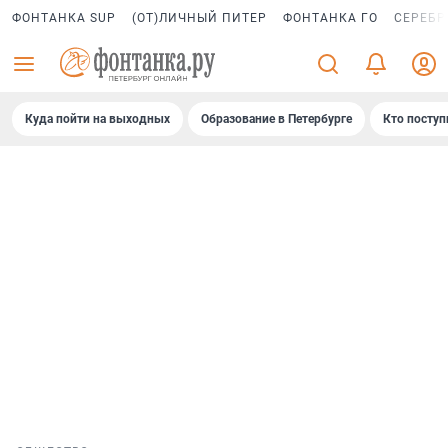
ФОНТАНКА SUP
(ОТ)ЛИЧНЫЙ ПИТЕР
ФОНТАНКА ГО
СЕРЕБР
Куда пойти на выходных
Образование в Петербурге
Кто поступ