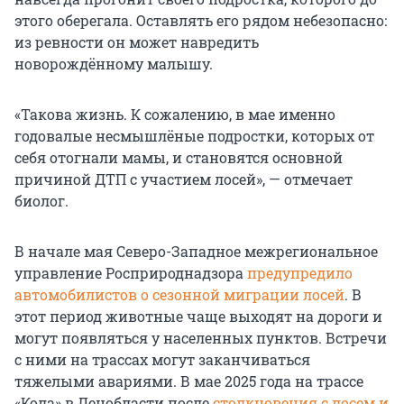
этого оберегала. Оставлять его рядом небезопасно:
из ревности он может навредить
новорождённому малышу.
«Такова жизнь. К сожалению, в мае именно
годовалые несмышлёные подростки, которых от
себя отогнали мамы, и становятся основной
причиной ДТП с участием лосей», — отмечает
биолог.
В начале мая Северо-Западное межрегиональное
управление Росприроднадзора
предупредило
автомобилистов о сезонной миграции лосей
. В
этот период животные чаще выходят на дороги и
могут появляться у населенных пунктов. Встречи
с ними на трассах могут заканчиваться
тяжелыми авариями. В мае 2025 года на трассе
«Кола» в Ленобласти после
столкновения с лосем и