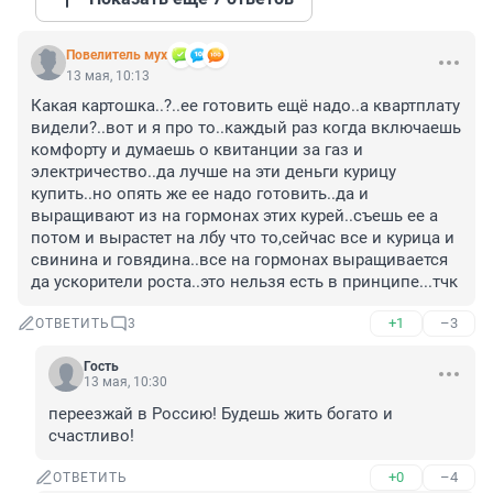
Повелитель мух
13 мая, 10:13
Какая картошка..?..ее готовить ещё надо..а квартплату 
видели?..вот и я про то..каждый раз когда включаешь 
комфорту и думаешь о квитанции за газ и 
электричество..да лучше на эти деньги курицу 
купить..но опять же ее надо готовить..да и 
выращивают из на гормонах этих курей..съешь ее а 
потом и вырастет на лбу что то,сейчас все и курица и 
свинина и говядина..все на гормонах выращивается 
да ускорители роста..это нельзя есть в принципе...тчк
+1
–3
ОТВЕТИТЬ
3
Гость
13 мая, 10:30
переезжай в Россию! Будешь жить богато и 
счастливо!
+0
–4
ОТВЕТИТЬ