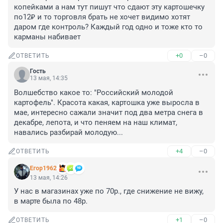
копейками а нам тут пишут что сдают эту картошечку 
по12₽ и то торговля брать не хочет видимо хотят 
даром где контроль? Каждый год одно и тоже кто то 
карманы набивает
+0
–0
ОТВЕТИТЬ
Гость
13 мая, 14:35
Волшебство какое то: "Российский молодой 
картофель". Красота какая, картошка уже выросла в 
мае, интересно сажали значит под два метра снега в 
декабре, лепота, и что пеняем на наш климат, 
навались разбирай молодую...
+4
–0
ОТВЕТИТЬ
Егор1962
13 мая, 14:26
У нас в магазинах уже по 70р., где снижение не вижу, 
в марте была по 48р.
+1
–0
ОТВЕТИТЬ