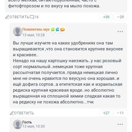
всего мелкая, битая/порубленная, часто с 
фитофторозом и по вкусу на мыло похожа.
+39
–29
ОТВЕТИТЬ
16
Повелитель мух
13 мая, 10:28
Вы лучше изучите на каких удобрениях она там 
выращивается ,что она становится крупнее вкуснее 
и красивее..

Ненадо на нашу картошку наезжать..у нас розовый 
сорт нормальный..немецкая тоже крупная 
рассыпчатая получается..правда немецкая лично 
мне не очень нравится по веусу,но она хорошая..и 
ещё дофига сортов..а египетская как и израильская 
редиска крупная красивая вроде..но абсолютно 
выращенная на сплошной химии сладкая какая то 
на редиску не похожа абсолютно...тчк
+27
–11
ОТВЕТИТЬ
Гость
13 мая, 10:30