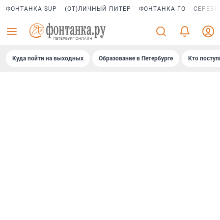
ФОНТАНКА SUP
(ОТ)ЛИЧНЫЙ ПИТЕР
ФОНТАНКА ГО
СЕРЕБР
Куда пойти на выходных
Образование в Петербурге
Кто поступ