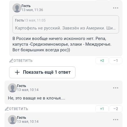
Гость
13 мая, 11:36
Гость
13 мая, 11:05
Картофель не русский. Завезён из Америки. Широкое распространение картофель получил при Екатерине II. В 1765 году был издан специальный указ — «Наставление Сената „О разведении земляных яблоков“
В России вообще ничего исконного нет. Репа, 
капуста -Средиземноморье, злаки - Междуречье. 
Вот боярышник всегда рос))
+2
–1
ОТВЕТИТЬ
Показать ещё 1 ответ
Гость
13 мая, 10:14
Не, это вааще не в клочья....
+1
–2
ОТВЕТИТЬ
Гость
13 мая, 10:14