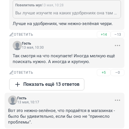
Повелитель мух
13 мая, 10:28
Вы лучше изучите на каких удобрениях она там выращивается ,что она становится крупнее вкуснее и красивее.. Ненадо на нашу картошку наезжать..у нас розовый сорт нормальный..немецкая тоже крупная рассыпчатая получается..правда немецкая лично мне не очень нравится по веусу,но она хорошая..и ещё дофига сортов..а египетская как и израильская редиска крупная красивая вроде..но абсолютно выращенная на сплошной химии сладкая какая то на редиску не похожа абсолютно...тчк
Лучше на удобрениях, чем нежно-зелёная черри.
+14
–13
ОТВЕТИТЬ
Гость
13 мая, 10:30
Так смотря на что покупаете! Иногда мелкую ещё 
поискать нужно. А иногда и крупную.
+5
–0
ОТВЕТИТЬ
Показать ещё 13 ответов
Гость
13 мая, 10:17
Вот это нежно-зелёное, что продаётся в магазинах - 
было бы удивительно, если бы оно не "принесло 
проблемы".