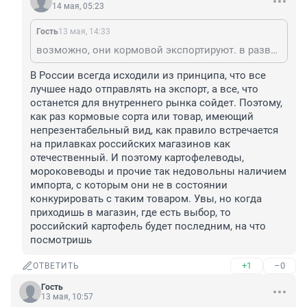
14 мая, 05:23
Гость
13 мая, 14:33
возможно, они кормовой экспортируют. в развитых странах его проще купить заграницей, нежели занимать свои хорошие почвы под дешевую культуру. с фуражным зерном та же тема. Те же итальянцы под дорогие сорта пасты растят пшеницу у себя, а фураж покупают.
В России всегда исходили из принципа, что все 
лучшее надо отправлять на экспорт, а все, что 
останется для внутреннего рынка сойдет. Поэтому, 
как раз кормовые сорта или товар, имеющий 
непрезентабельный вид, как правило встречается 
на прилавках российских магазинов как 
отечественный. И поэтому картофелеводы, 
мороковеводы и прочие так недовольны наличием 
импорта, с которым они не в состоянии 
конкурировать с таким товаром. Увы, но когда 
приходишь в магазин, где есть выбор, то 
российский картофель будет последним, на что 
посмотришь
+1
–0
ОТВЕТИТЬ
Гость
13 мая, 10:57