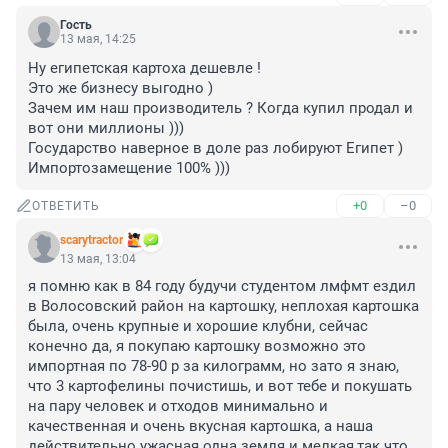
Гость
13 мая, 14:25
Ну египетская картоха дешевле ! 

Это же бизнесу выгодно ) 

Зачем им наш производитель ? Когда купил продал и 
вот они миллионы )))

Государство наверное в доле раз лобируют Египет ) 

Импортозамещение 100% )))
+0
–0
ОТВЕТИТЬ
scarytractor
13 мая, 13:04
я помню как в 84 году будучи студентом лмфмт ездил 
в Волосовский район на картошку, неплохая картошка 
была, очень крупные и хорошие клубни, сейчас 
конечно да, я покупаю картошку возможно это 
импортная по 78-90 р за килограмм, но зато я знаю, 
что 3 картофелины почистишь, и вот тебе и покушать 
на пару человек и отходов минимально и 
качественная и очень вкусная картошка, а наша 
действительно ужасная одна земля и мелкая,так что 