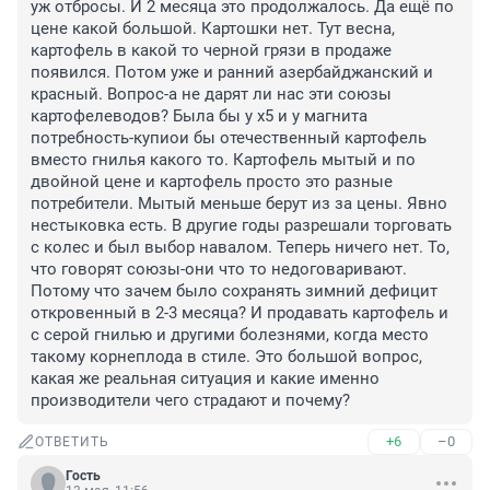
уж отбросы. И 2 месяца это продолжалось. Да ещё по 
цене какой большой. Картошки нет. Тут весна, 
картофель в какой то черной грязи в продаже 
появился. Потом уже и ранний азербайджанский и 
красный. Вопрос-а не дарят ли нас эти союзы 
картофелеводов? Была бы у х5 и у магнита 
потребность-купиои бы отечественный картофель 
вместо гнилья какого то. Картофель мытый и по 
двойной цене и картофель просто это разные 
потребители. Мытый меньше берут из за цены. Явно 
нестыковка есть. В другие годы разрешали торговать 
с колес и был выбор навалом. Теперь ничего нет. То, 
что говорят союзы-они что то недоговаривают. 
Потому что зачем было сохранять зимний дефицит 
откровенный в 2-3 месяца? И продавать картофель и 
с серой гнилью и другими болезнями, когда место 
такому корнеплода в стиле. Это большой вопрос, 
какая же реальная ситуация и какие именно 
производители чего страдают и почему?
+6
–0
ОТВЕТИТЬ
Гость