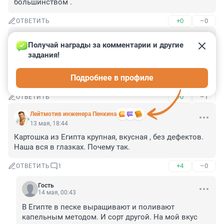
большинством .
+0
–0
ОТВЕТИТЬ
Гость
13 мая, 19:35
Получай награды за комментарии и другие 
задания!
Судя по всему под видом Египетского картофеля, в 
Россию просачивается европейский, немецкий в 
Подробнее в профиле
частности, где урожай был огромным.
+0
–1
ОТВЕТИТЬ
Лейтмотив инженера Пенкина
13 мая, 18:44
Картошка из Египта крупная, вкусная , без дефектов. 
Наша вся в глазках. Почему так.
+4
–0
ОТВЕТИТЬ
1
Гость
14 мая, 00:43
В Египте в песке выращивают и поливают 
капельным методом. И сорт другой. На мой вкус 