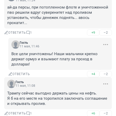
11 мая, 11:24
ай-да персы, при потопленном флоте и уничтоженной 
пво решили вдруг суверенитет над проливом 
установить, чтобы денежек поднять... авось 
прокатит...
+9
–2
ОТВЕТИТЬ
1
Гость
11 мая, 11:46
Все цели уничтожены! Наши мальчики крепко 
держат ормуз и взымают плату за проход в 
долларах!
+4
–2
ОТВЕТИТЬ
Гость
11 мая, 11:08
Трампу сейчас выгодно держать цены на нефть.

Я б на его месте на торопился заключать соглашение 
и открывать пролив.
+6
–2
ОТВЕТИТЬ
1