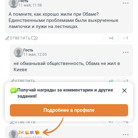
Гость
11 мая, 11:58
А помните, как хорошо жили при Обаме? 
Единственными проблемами были выкрученные 
лампочки и лужи на лестницах.
+4
–1
ОТВЕТИТЬ
2
Гость
11 мая, 12:05
не обманывай общественность, Обама не жил в 
Киеве
+0
–7
ОТВЕТИТЬ
Получай награды за комментарии и другие 
Гость
11 мая, 12:17
задания!
А сейчас представители мэрии предлагают вам 
Подробнее в профиле
самостоятельно рыть уличные туалеты в киеве.
+1
–6
ОТВЕТИТЬ
Zet