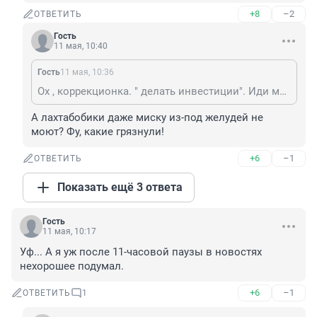
+8
–2
ОТВЕТИТЬ
Гость
11 мая, 10:40
Гость
11 мая, 10:36
Ох , коррекционка. " делать инвестиции". Иди миску помой.
А лахтабобики даже миску из-под желудей не 
моют? Фу, какие грязнули!
+6
–1
ОТВЕТИТЬ
Показать ещё 3 ответа
Гость
11 мая, 10:17
Уф... А я уж после 11-часовой паузы в новостях 
нехорошее подумал.
+6
–1
ОТВЕТИТЬ
1