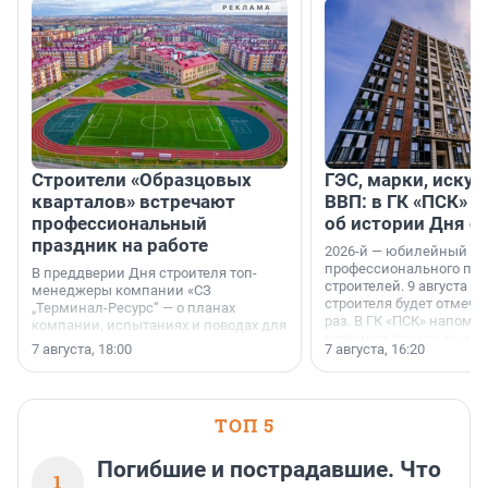
Строители «Образцовых
ГЭС, марки, искус
кварталов» встречают
ВВП: в ГК «ПСК» р
профессиональный
об истории Дня с
праздник на работе
2026-й — юбилейный го
профессионального пр
В преддверии Дня строителя топ-
строителей. 9 августа 2
менеджеры компании «СЗ
строителя будет отмечат
„Терминал-Ресурс“ — о планах
раз. В ГК «ПСК» напомни
компании, испытаниях и поводах для
появился праздник и к
осторожного оптимизма.
7 августа, 18:00
7 августа, 16:20
поменялась роль строит
ТОП 5
Погибшие и пострадавшие. Что
1