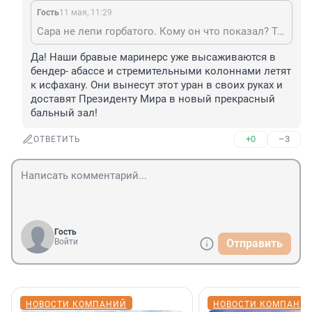
Гость
11 мая, 11:29
Сара не лепи горбатого. Кому он что показал? Только свою не договороспособность и все
Да! Наши бравые маринерс уже высаживаются в 
бендер- абассе и стремительными колоннами летят 
к исфахану. Они вынесут этот уран в своих руках и 
доставят Президенту Мира в новый прекрасный 
бальный зал!
+0
–3
ОТВЕТИТЬ
Гость
Войти
Отправить
НОВОСТИ КОМПАНИЙ
НОВОСТИ КОМПАНИ