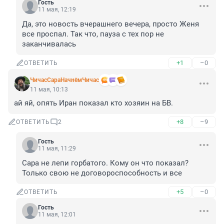
Гость
11 мая, 12:19
Да, это новость вчерашнего вечера, просто Женя 
все проспал. Так что, пауза с тех пор не 
заканчивалась
+1
–0
ОТВЕТИТЬ
ЧичасСараНачнёмЧичас
11 мая, 10:13
ай яй, опять Иран показал кто хозяин на БВ.
+8
–9
ОТВЕТИТЬ
2
Гость
11 мая, 11:29
Сара не лепи горбатого. Кому он что показал? 
Только свою не договороспособность и все
+5
–0
ОТВЕТИТЬ
Гость
11 мая, 12:01