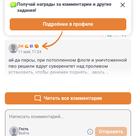
11 мая, 11:58
Получай награды за комментарии и другие 
задания!
А помните, как хорошо жили при Обаме? 
Единственными проблемами были выкрученные 
Подробнее в профиле
лампочки и лужи на лестницах.
+4
–1
Zet
11 мая, 11:24
ай-да персы, при потопленном флоте и уничтоженной 
пво решили вдруг суверенитет над проливом 
установить, чтобы денежек поднять... авось 
прокатит...
+9
–2
Читать все комментарии
Гость
Отправить
Войти