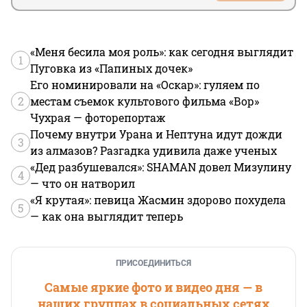
«Меня бесила моя роль»: как сегодня выглядит
1
Пуговка из «Папиных дочек»
Его номинировали на «Оскар»: гуляем по
2
местам съемок культового фильма «Вор»
Чухрая — фоторепортаж
Почему внутри Урана и Нептуна идут дожди
3
из алмазов? Разгадка удивила даже ученых
«Дед разбушевался»: SHAMAN довел Мизулину
4
— что он натворил
«Я крутая»: певица Жасмин здорово похудела
5
— как она выглядит теперь
ПРИСОЕДИНИТЬСЯ
Самые яркие фото и видео дня — в
наших группах в социальных сетях