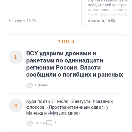
Группа Аквилон стала 
победителей конкурса 
строительная организа
Ленинградской области 
номинации «Самый
6 августа, 18:00
6 августа, 16:50
клиентоориентированн
застройщик Ленинград
области».
ТОП 5
ВСУ ударили дронами и
1
ракетами по одиннадцати
регионам России. Власти
сообщили о погибших и раненых
104 442
Куда пойти 31 июля–2 августа: праздник
2
флоксов, «Пространственный сдвиг» у
Манежа и «Музыка мира»
81 609
7