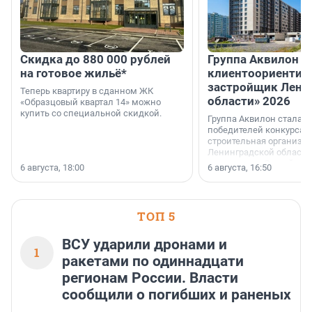
Скидка до 880 000 рублей
Группа Аквилон 
на готовое жильё*
клиентоориентир
застройщик Лени
Теперь квартиру в сданном ЖК
области» 2026
«Образцовый квартал 14» можно
купить со специальной скидкой.
Группа Аквилон стала 
победителей конкурса 
строительная организа
Ленинградской области 
номинации «Самый
6 августа, 18:00
6 августа, 16:50
клиентоориентированн
застройщик Ленинград
области».
ТОП 5
ВСУ ударили дронами и
1
ракетами по одиннадцати
регионам России. Власти
сообщили о погибших и раненых