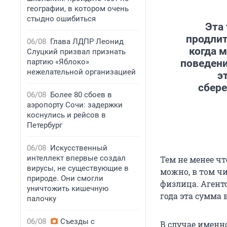
географии, в котором очень
стыдно ошибиться
Эта 
продлит
06/08
Глава ЛДПР Леонид
когда 
Слуцкий призвал признать
партию «Яблоко»
поведени
нежелательной организацией
э
сбере
06/08
Более 80 сбоев в
аэропорту Сочи: задержки
коснулись и рейсов в
Петербург
06/08
Искусственный
интеллект впервые создал
Тем не менее чт
вирусы, не существующие в
можно, в том чи
природе. Они смогли
физлица. Агент
уничтожить кишечную
года эта сумма 
палочку
06/08
Съезды с
В случае именн