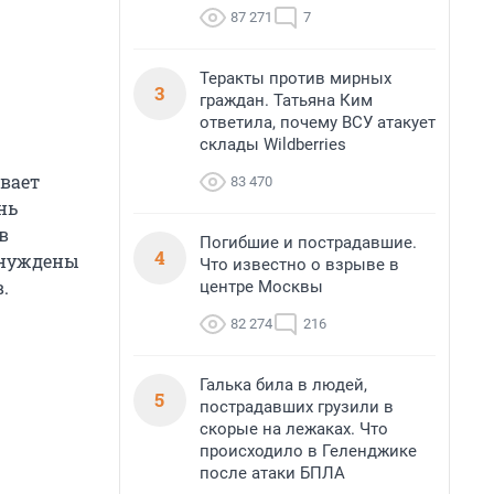
87 271
7
Теракты против мирных
3
граждан. Татьяна Ким
ответила, почему ВСУ атакует
склады Wildberries
вает
83 470
нь
в
Погибшие и пострадавшие.
4
вынуждены
Что известно о взрыве в
.
центре Москвы
82 274
216
Галька била в людей,
5
пострадавших грузили в
скорые на лежаках. Что
происходило в Геленджике
после атаки БПЛА