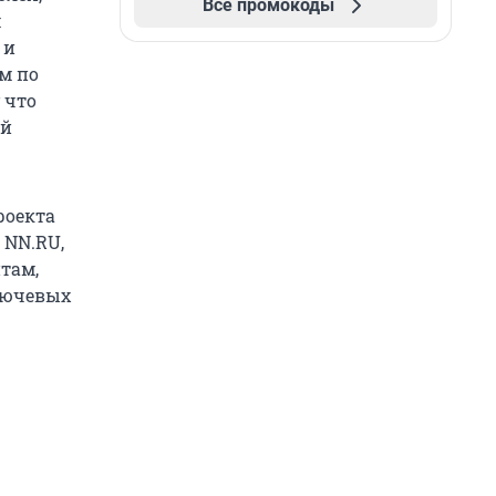
Все промокоды
м
 и
м по
 что
ой
роекта
 NN.RU,
там,
лючевых