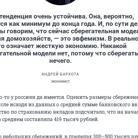
тенденция очень устойчива. Она, вероятно,
ся как минимум до конца года. И, по сути де
мы говорим, что сейчас сберегательная моде
я домохозяйств, — это эвфемизм. В реальн
то означает жесткую экономию. Никакой
гательной модели нет, потому что сберегат
нечего.
АНДРЕЙ БАРХОТА
экономист
о-то у россиян да имеется. Оценить размеры сбережен
сле исходя из данных о средней сумме банковского в
ство по страхованию вкладов подсчитало, что на нача
в среднем составляла
419 тысяч
рублей.
о небольших сбережений, в пределах 300–500 тысяч ру