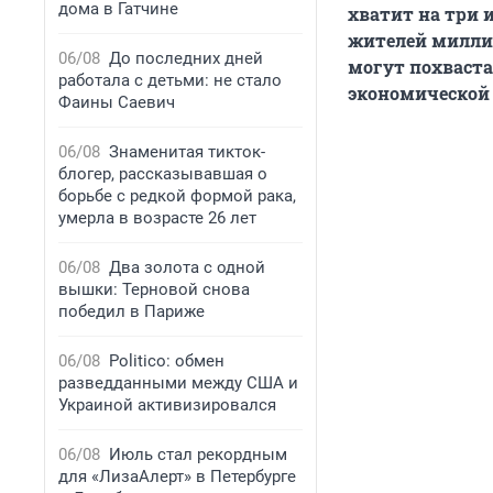
дома в Гатчине
хватит на три 
жителей миллио
06/08
До последних дней
могут похваст
работала с детьми: не стало
экономической 
Фаины Саевич
06/08
Знаменитая тикток-
блогер, рассказывавшая о
борьбе с редкой формой рака,
умерла в возрасте 26 лет
06/08
Два золота с одной
вышки: Терновой снова
победил в Париже
06/08
Politico: обмен
разведданными между США и
Украиной активизировался
06/08
Июль стал рекордным
для «ЛизаАлерт» в Петербурге