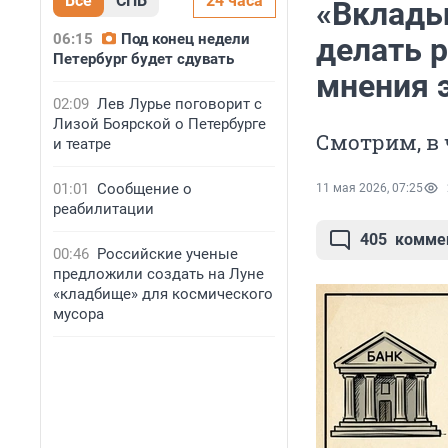
Все
СПБ
24 часа
«Вклады
06:15
Под конец недели
делать 
Петербург будет сдувать
мнения 
02:09
Лев Лурье поговорит с
Лизой Боярской о Петербурге
Смотрим, в
и театре
01:01
Сообщение о
11 мая 2026, 07:25
реабилитации
405
комме
00:46
Российские ученые
предложили создать на Луне
«кладбище» для космического
мусора