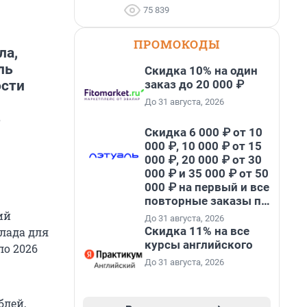
75 839
ПРОМОКОДЫ
ла,
ль
Скидка 10% на один
заказ до 20 000 ₽
ости
До 31 августа, 2026
ь
Скидка 6 000 ₽ от 10
000 ₽, 10 000 ₽ от 15
000 ₽, 20 000 ₽ от 30
000 ₽ и 35 000 ₽ от 50
000 ₽ на первый и все
повторные заказы по
промокоду НАБЕРИ
ий
До 31 августа, 2026
Скидка 11% на все
клада для
курсы английского
ло 2026
До 31 августа, 2026
блей,