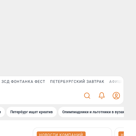
ЗСД ФОНТАНКА ФЕСТ
ПЕТЕРБУРГСКИЙ ЗАВТРАК
АФИША PLUS
и
Петербург ищет креатив
Олимпиадники и льготники в вузах СПб
НОВОСТИ КОМПАНИЙ
НОВОС