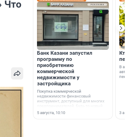
» Что
Банк Казани запустил
Кто по
программу по
пенсии
приобретению
В август
коммерческой
автомати
недвижимости у
пенсии.
застройщика
Покупка коммерческой
недвижимости финансовый
инструмент, доступный для многих
предпринимателей. Будь то новый
офис, склад, торговое помещение
5 августа, 10:10
3 августа,
или готовый арендный бизнес —
успех сделки зависит от правильного
выбора объекта и грамотного
финансирования.