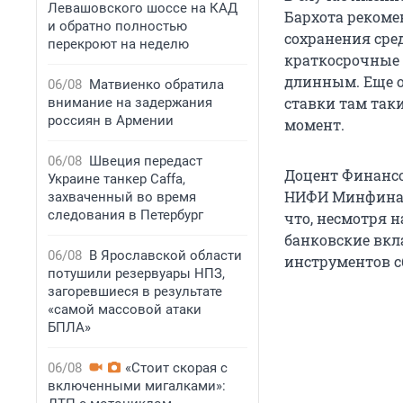
Левашовского шоссе на КАД
Бархота рекоме
и обратно полностью
сохранения сре
перекроют на неделю
краткосрочные 
длинным. Еще о
06/08
Матвиенко обратила
ставки там таки
внимание на задержания
россиян в Армении
момент.
06/08
Швеция передаст
Доцент Финансо
Украине танкер Caffa,
НИФИ Минфина 
захваченный во время
следования в Петербург
что, несмотря 
банковские вкл
06/08
В Ярославской области
инструментов с
потушили резервуары НПЗ,
загоревшиеся в результате
«самой массовой атаки
БПЛА»
06/08
«Стоит скорая с
включенными мигалками»: