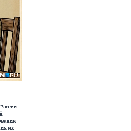
 России
й
довании
ния их