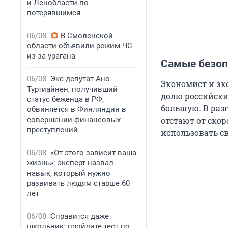
и Ленобласти по
потерявшимся
06/08
В Смоленской
области объявили режим ЧС
из-за урагана
Самые безоп
06/08
Экс-депутат Ано
Экономист и эк
Туртиайнен, получивший
долю российских
статус беженца в РФ,
большую. В раз
обвиняется в Финляндии в
совершении финансовых
отстают от ско
преступлений
использовать с
06/08
«От этого зависит ваша
жизнь»: эксперт назвал
навык, который нужно
развивать людям старше 60
лет
06/08
Справится даже
школьник: пройдите тест по