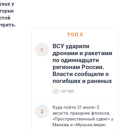
уках у
оторые
остой
ерять.
ТОП 5
ВСУ ударили
1
дронами и ракетами
по одиннадцати
регионам России.
Власти сообщили о
погибших и раненых
107 500
Куда пойти 31 июля–2
2
августа: праздник флоксов,
«Пространственный сдвиг» у
Манежа и «Музыка мира»