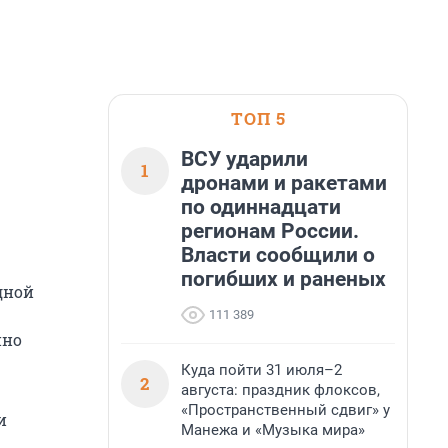
ТОП 5
ВСУ ударили
1
дронами и ракетами
по одиннадцати
регионам России.
Власти сообщили о
погибших и раненых
дной
111 389
нно
Куда пойти 31 июля–2
2
августа: праздник флоксов,
«Пространственный сдвиг» у
и
Манежа и «Музыка мира»