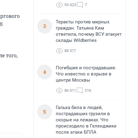
93 423
7
ргового
Теракты против мирных
у,
3
граждан. Татьяна Ким
ответила, почему ВСУ атакует
склады Wildberries
88 371
е того,
Погибшие и пострадавшие.
4
Что известно о взрыве в
центре Москвы
86 011
216
Галька била в людей,
5
пострадавших грузили в
скорые на лежаках. Что
происходило в Геленджике
после атаки БПЛА