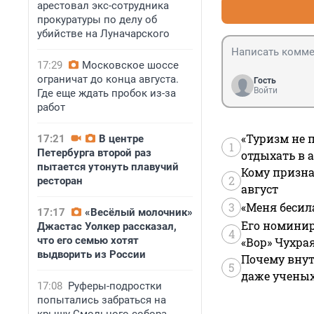
арестовал экс-сотрудника
прокуратуры по делу об
убийстве на Луначарского
17:29
Московское шоссе
ограничат до конца августа.
Гость
Войти
Где еще ждать пробок из-за
работ
«Туризм не 
17:21
В центре
1
Петербурга второй раз
отдыхать в а
пытается утонуть плавучий
Кому призна
2
ресторан
август
3
«Меня бесил
17:17
«Весёлый молочник»
Его номинир
Джастас Уолкер рассказал,
4
что его семью хотят
«Вор» Чухра
выдворить из России
Почему внут
5
даже учены
17:08
Руферы-подростки
попытались забраться на