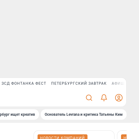
ЗСД ФОНТАНКА ФЕСТ
ПЕТЕРБУРГСКИЙ ЗАВТРАК
АФИША PLUS
рбург ищет креатив
Основатель Levrana и критика Татьяны Ким
Зач
НОВОСТИ КОМПАНИЙ
НОВОС