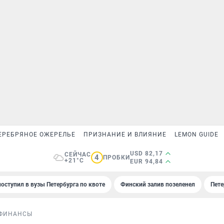
ЕРЕБРЯНОЕ ОЖЕРЕЛЬЕ
ПРИЗНАНИЕ И ВЛИЯНИЕ
LEMON GUIDE
USD 82,17
СЕЙЧАС
4
ПРОБКИ
+21°C
EUR 94,84
поступил в вузы Петербурга по квоте
Финский залив позеленел
Пете
ФИНАНСЫ