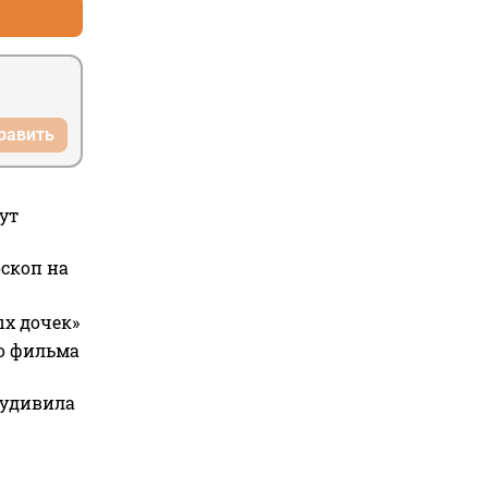
равить
ут
оскоп на
ых дочек»
го фильма
 удивила