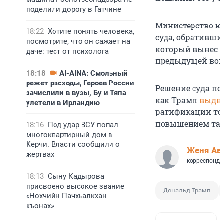
поделили дорогу в Гатчине
Министерство ю
18:22
Хотите понять человека,
суда, обративш
посмотрите, что он сажает на
который вынес
даче: тест от психолога
предыдущей вой
18:18
AI-AINA: Смольный
режет расходы, Героев России
Решение суда п
зачислили в вузы, Бу и Тяпа
как Трамп
выд
улетели в Ирландию
ратификации то
повышением та
18:16
Под удар ВСУ попал
многоквартирный дом в
Керчи. Власти сообщили о
Женя А
жертвах
корреспонд
18:13
Сыну Кадырова
присвоено высокое звание
Дональд Трамп
«Нохчийн Пачхьалкхан
къонах»