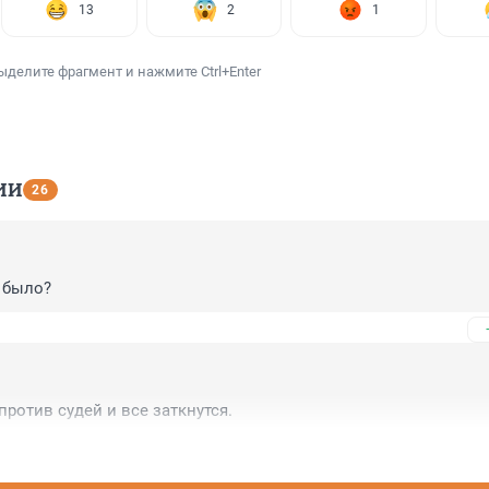
13
2
1
ыделите фрагмент и нажмите Ctrl+Enter
ИИ
26
 было?
против судей и все заткнутся.