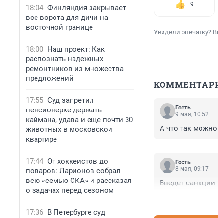
9
18:04
Финляндия закрывает
все ворота для дичи на
восточной границе
Увидели опечатку? В
18:00
Наш проект: Как
распознать надежных
ремонтников из множества
предложений
КОММЕНТАР
17:55
Суд запретил
Гость
пенсионерке держать
9 мая, 10:52
каймана, удава и еще почти 30
А что так можно
животных в московской
квартире
17:44
От хоккеистов до
Гость
8 мая, 09:17
поваров: Ларионов собрал
всю «семью СКА» и рассказал
Введет санкции 
о задачах перед сезоном
17:36
В Петербурге суд