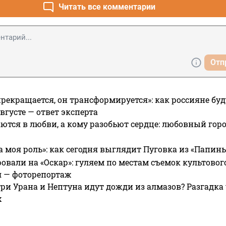
Читать все комментарии
Отп
прекращается, он трансформируется»: как россияне буд
вгусте — ответ эксперта
ются в любви, а кому разобьют сердце: любовный гор
а моя роль»: как сегодня выглядит Пуговка из «Папин
овали на «Оскар»: гуляем по местам съемок культово
я — фоторепортаж
ри Урана и Нептуна идут дожди из алмазов? Разгадка
х