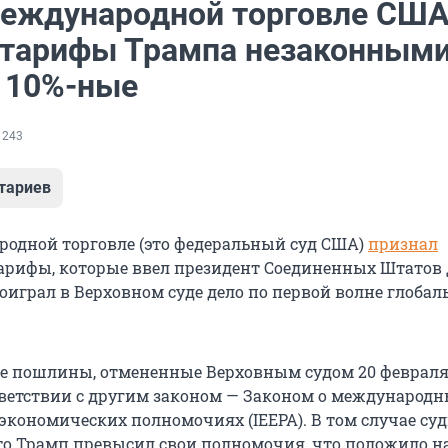
международной торговле СШ
 тарифы Трампа незаконными
и 10%-ные
 243
тариев
родной торговле (это федеральный суд США)
признал
рифы, которые ввел президент Соединенных Штатов
роиграл в Верховном суде дело по первой волне глоба
е пошлины, отмененные Верховным судом 20 февраля
ветствии с другим законом — Законом о международ
кономических полномочиях (IEEPA). В том случае су
то Трамп превысил свои полномочия, что положило н