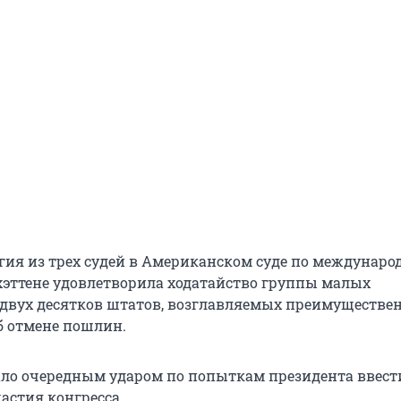
егия из трех судей в Американском суде по междунаро
хэттене удовлетворила ходатайство группы малых
двух десятков штатов, возглавляемых преимуществе
б отмене пошлин.
ало очередным ударом по попыткам президента ввест
астия конгресса.