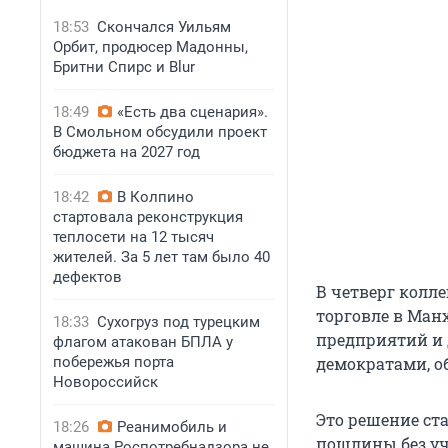
18:53
Скончался Уильям
Орбит, продюсер Мадонны,
Бритни Спирс и Blur
18:49
«Есть два сценария».
В Смольном обсудили проект
бюджета на 2027 год
18:42
В Колпино
стартовала реконструкция
теплосети на 12 тысяч
жителей. За 5 лет там было 40
дефектов
В четверг колл
торговле в Ман
18:33
Сухогруз под турецким
предприятий и 
флагом атакован БПЛА у
побережья порта
демократами, о
Новороссийск
Это решение ст
18:26
Реанимобиль и
пошлины без уч
машина Роспотребнадзора не