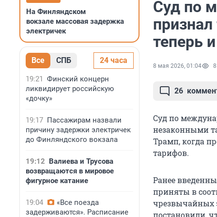
Суд по 
На Финляндском
признал
вокзале массовая задержка
электричек
теперь 
Все
СПБ
24 часа
8 мая 2026, 01:04
8
19:21
Финский концерн
ликвидирует российскую
26
коммен
«дочку»
Суд по междуна
19:17
Пассажирам назвали
незаконными та
причину задержки электричек
до Финляндского вокзала
Трамп, когда п
тарифов.
19:12
Валиева и Трусова
возвращаются в мировое
Ранее введенны
фигурное катание
приняты в соот
19:04
«Все поезда
чрезвычайных э
задерживаются». Расписание
постановили, ч