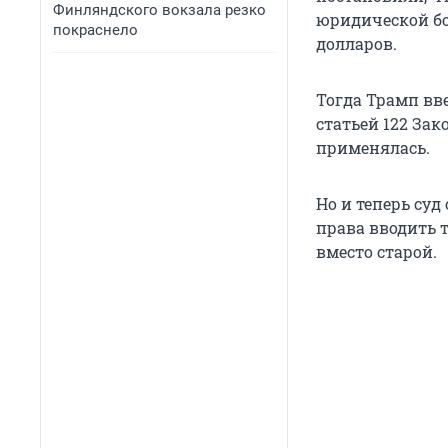
Финляндского вокзала резко
юридической бо
покраснело
долларов.
Тогда Трамп вв
статьей 122 Зак
применялась.
Но и теперь суд
права вводить 
вместо старой.