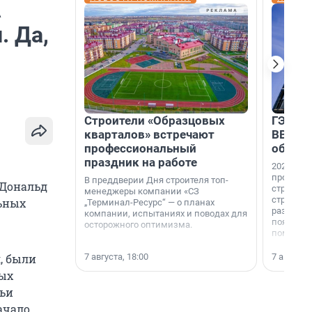
А
. Да,
Строители «Образцовых
ГЭС, м
кварталов» встречают
ВВП: в
профессиональный
об ист
праздник на работе
2026-й —
професси
В преддверии Дня строителя топ-
 Дональд
строителе
менеджеры компании «СЗ
строителя
льных
„Терминал-Ресурс“ — о планах
раз. В ГК
компании, испытаниях и поводах для
появился
осторожного оптимизма.
поменяла
7 августа, 18:00
7 августа,
, были
ных
дьи
ачало