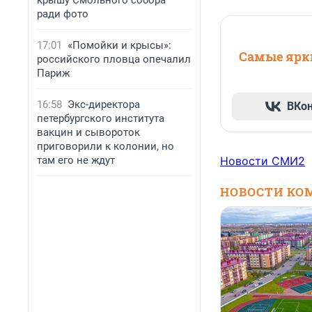
крышу Смольного собора
ради фото
17:01
«Помойки и крысы»:
Самые ярки
российского пловца опечалил
Париж
16:58
Экс-директора
ВКо
петербургского института
вакцин и сывороток
приговорили к колонии, но
там его не ждут
Новости СМИ2
НОВОСТИ КО