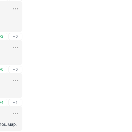
+2
–0
+0
–0
+4
–1
 Кошмар.