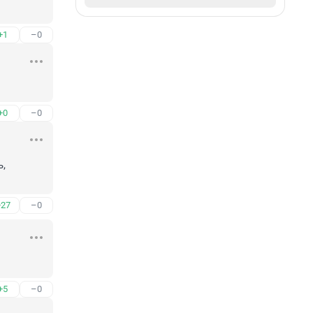
+1
–0
+0
–0
, 
+27
–0
+5
–0