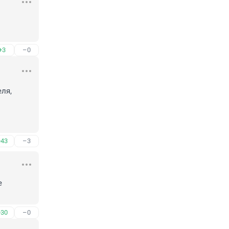
+3
–0
я, 
+43
–3
 
+30
–0