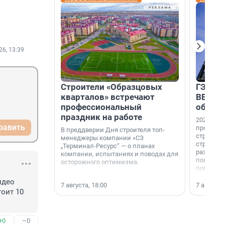
26, 13:39
Строители «Образцовых
ГЭС, м
кварталов» встречают
ВВП: в
профессиональный
об ист
праздник на работе
2026-й —
равить
професси
В преддверии Дня строителя топ-
строителе
менеджеры компании «СЗ
строителя
„Терминал-Ресурс“ — о планах
раз. В ГК
компании, испытаниях и поводах для
появился
осторожного оптимизма.
поменяла
део 
7 августа, 18:00
7 августа,
оит 10 
+0
–0