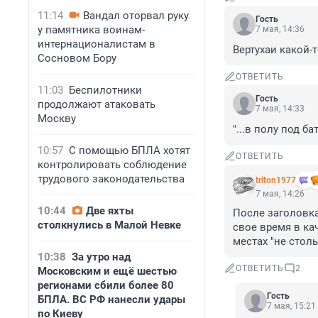
11:14
Вандал оторвал руку
Гость
у памятника воинам-
7 мая, 14:36
интернационалистам в
Вертухаи какой-т
Сосновом Бору
ОТВЕТИТЬ
11:03
Беспилотники
Гость
продолжают атаковать
7 мая, 14:33
Москву
"...в полу под ба
10:57
С помощью БПЛА хотят
ОТВЕТИТЬ
контролировать соблюдение
трудового законодательства
triton1977
7 мая, 14:26
10:44
Две яхты
После заголовка 
столкнулись в Малой Невке
свое время в ка
местах "не стол
10:38
За утро над
ОТВЕТИТЬ
2
Московским и ещё шестью
регионами сбили более 80
Гость
БПЛА. ВС РФ нанесли удары
7 мая, 15:21
по Киеву