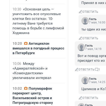
Принял в них 
10:30
«Основная цель —
ОТВЕТИТЬ
уничтожить все опухолевые
клетки без остатка». 10-
Гость
7 мая, 16:00
летнему Ване требуется
помощь в борьбе с лимфомой
ты один из ни
Ходжкина
ОТВЕТИТЬ
10:20
Антициклон
Гость
вмешался в погодный процесс
7 мая, 14:19
в Петербурге
Вот и повод орг
присядет кто из
10:06
Между
«Адмиралтейской» и
ОТВЕТИТЬ
1
«Комендантским»
увеличивали интервал
Гость
7 мая, 14:25
10:02
Полумарафон
Цаликов и Ко?
перекроет центр,
Васильевский остров и
ОТВЕТИТЬ
Петроградскую сторону
Гость