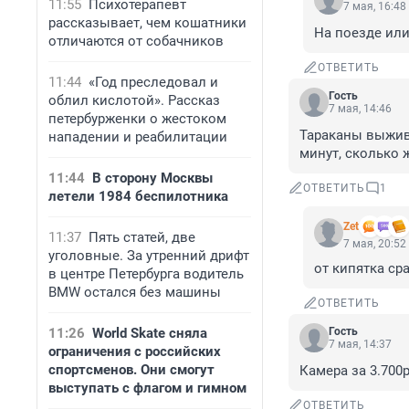
11:55
Психотерапевт
7 мая, 16:48
рассказывает, чем кошатники
На поезде или
отличаются от собачников
ОТВЕТИТЬ
11:44
«Год преследовал и
Гость
облил кислотой». Рассказ
7 мая, 14:46
петербурженки о жестоком
Тараканы выжива
нападении и реабилитации
минут, сколько ж
11:44
В сторону Москвы
ОТВЕТИТЬ
1
летели 1984 беспилотника
Zet
11:37
Пять статей, две
7 мая, 20:52
уголовные. За утренний дрифт
от кипятка ср
в центре Петербурга водитель
BMW остался без машины
ОТВЕТИТЬ
11:26
World Skate сняла
Гость
7 мая, 14:37
ограничения с российских
спортсменов. Они смогут
Камера за 3.700
выступать с флагом и гимном
ОТВЕТИТЬ