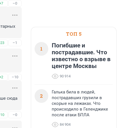
+7
–0
тарных 
ТОП 5
+23
–1
Погибшие и
1
пострадавшие. Что
известно о взрыве в
центре Москвы
90 914
+2
–10
Галька била в людей,
2
пострадавших грузили в
ше сюда 
скорые на лежаках. Что
происходило в Геленджике
после атаки БПЛА
+10
–0
84 904