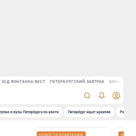
ЗСД ФОНТАНКА ФЕСТ
ПЕТЕРБУРГСКИЙ ЗАВТРАК
АФИША PLUS
тупил в вузы Петербурга по квоте
Петербург ищет креатив
Рейтинги
НОВОСТИ КОМПАНИЙ
НОВОС