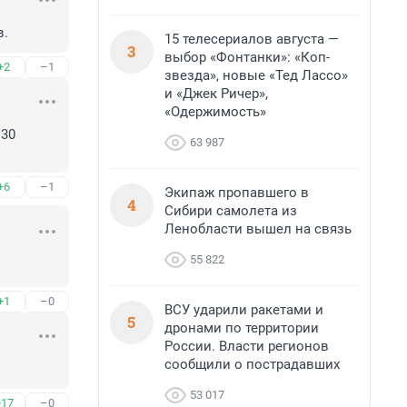
в.
15 телесериалов августа —
3
выбор «Фонтанки»: «Коп-
+2
–1
звезда», новые «Тед Лассо»
и «Джек Ричер»,
«Одержимость»
30 
63 987
+6
–1
Экипаж пропавшего в
4
Сибири самолета из
Ленобласти вышел на связь
55 822
+1
–0
ВСУ ударили ракетами и
5
дронами по территории
России. Власти регионов
сообщили о пострадавших
53 017
+17
–0