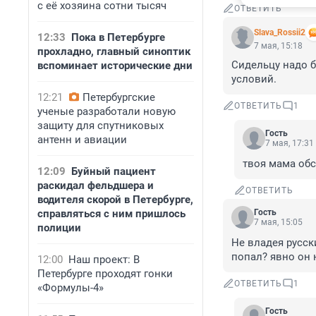
с её хозяина сотни тысяч
ОТВЕТИТЬ
Slava_Rossii2
12:33
Пока в Петербурге
7 мая, 15:18
прохладно, главный синоптик
Сидельцу надо б
вспоминает исторические дни
условий.
12:21
Петербургские
ОТВЕТИТЬ
1
ученые разработали новую
защиту для спутниковых
Гость
антенн и авиации
7 мая, 17:31
твоя мама об
12:09
Буйный пациент
раскидал фельдшера и
ОТВЕТИТЬ
водителя скорой в Петербурге,
справляться с ним пришлось
Гость
7 мая, 15:05
полиции
Не владея русск
попал? явно он 
12:00
Наш проект: В
Петербурге проходят гонки
ОТВЕТИТЬ
1
«Формулы-4»
Гость