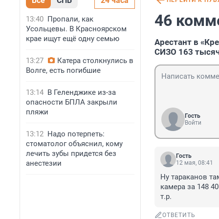
Все
СПБ
24 часа
ПЕРЕЙТИ К ПУ
46 комм
13:40
Пропали, как
Усольцевы. В Красноярском
крае ищут ещё одну семью
Арестант в «Кр
СИЗО 163 тысяч
13:27
Катера столкнулись в
Волге, есть погибшие
13:14
В Геленджике из-за
опасности БПЛА закрыли
пляжи
Гость
Войти
13:12
Надо потерпеть:
стоматолог объяснил, кому
лечить зубы придется без
Гость
анестезии
12 мая, 08:41
Ну тараканов та
камера за 148 40
т.р.
ОТВЕТИТЬ