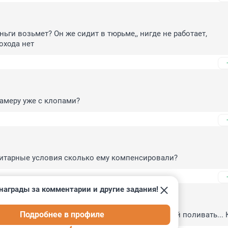
ньги возьмет? Он же сидит в тюрьме,, нигде не работает, 
охода нет
камеру уже с клопами?
нитарные условия сколько ему компенсировали?
награды за комментарии и другие задания!
Подробнее в профиле
в тюрьме сидишь, так еще и тараканов надо водой поливать...