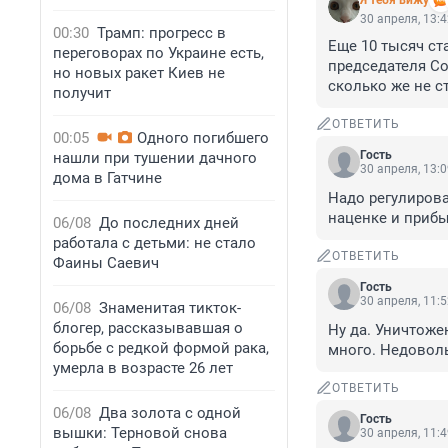
Я тебя вижу
30 апреля, 13:
00:30
Трамп: прогресс в
Еще 10 тысяч ст
переговорах по Украине есть,
председателя Со
но новых ракет Киев не
сколько же не с
получит
ОТВЕТИТЬ
00:05
Одного погибшего
Гость
нашли при тушении дачного
30 апреля, 13:
дома в Гатчине
Надо регулирова
наценке и прибы
06/08
До последних дней
работала с детьми: не стало
ОТВЕТИТЬ
Фаины Саевич
Гость
30 апреля, 11:
06/08
Знаменитая тикток-
блогер, рассказывавшая о
Ну да. Уничтоже
борьбе с редкой формой рака,
много. Недоволь
умерла в возрасте 26 лет
ОТВЕТИТЬ
06/08
Два золота с одной
Гость
вышки: Терновой снова
30 апреля, 11: