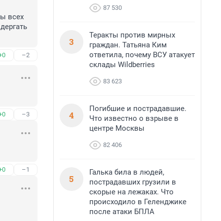
87 530
 всех 
дергать 
Теракты против мирных
3
граждан. Татьяна Ким
ответила, почему ВСУ атакует
+0
–2
склады Wildberries
83 623
Погибшие и пострадавшие.
4
+0
–3
Что известно о взрыве в
центре Москвы
82 406
+0
–1
Галька била в людей,
5
пострадавших грузили в
скорые на лежаках. Что
происходило в Геленджике
после атаки БПЛА