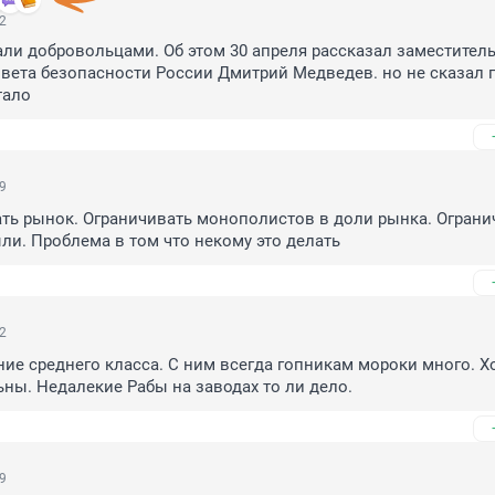
42
али добровольцами. Об этом 30 апреля рассказал заместитель
вета безопасности России Дмитрий Медведев. но не сказал п
тало
09
ть рынок. Ограничивать монополистов в доли рынка. Огранич
ли. Проблема в том что некому это делать
52
ние среднего класса. С ним всегда гопникам мороки много. Хо
ны. Недалекие Рабы на заводах то ли дело.
49