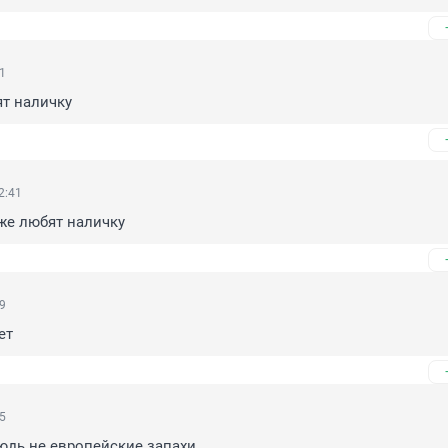
41
т наличку
2:41
же любят наличку
39
ет
25
юдь не европейские запахи