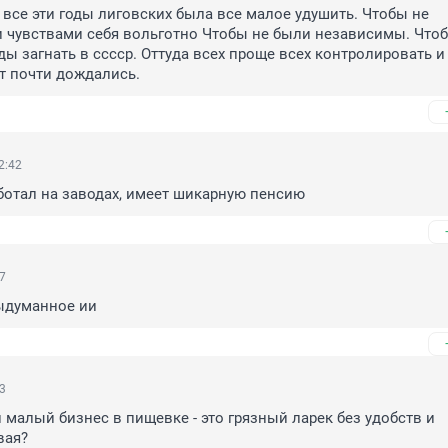
а все эти годы лиговских была все малое удушить. Чтобы не 
чувствами себя вольготно Чтобы не были независимы. Чтобы
ды загнать в сссср. Оттуда всех проще всех контролировать и 
от почти дождались.
2:42
аботал на заводах, имеет шикарную пенсию
47
выдуманное ии
43
малый бизнес в пищевке - это грязный ларек без удобств и 
вая?