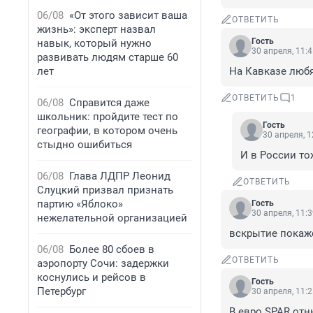
06/08
«От этого зависит ваша
ОТВЕТИТЬ
жизнь»: эксперт назвал
Гость
навык, который нужно
30 апреля, 11:
развивать людям старше 60
лет
На Кавказе любя
ОТВЕТИТЬ
1
06/08
Справится даже
школьник: пройдите тест по
Гость
географии, в котором очень
30 апреля, 1
стыдно ошибиться
И в России то
06/08
Глава ЛДПР Леонид
ОТВЕТИТЬ
Слуцкий призвал признать
партию «Яблоко»
Гость
30 апреля, 11:
нежелательной организацией
вскрытие покаж
06/08
Более 80 сбоев в
ОТВЕТИТЬ
аэропорту Сочи: задержки
коснулись и рейсов в
Гость
Петербург
30 апреля, 11:
В евро SPAR отн