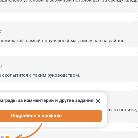
дательно установить разумный потолок цен за аренду квадра
57
 семишагоф самый популярный магазин у нас на районе
43
 скопытится с таким руководством.
аграды за комментарии и другие задания!
27
 держится, 1300 магазинов по стране, цены на что-то пониже, 
Подробнее в профиле
гнитом и Пятерочкой.