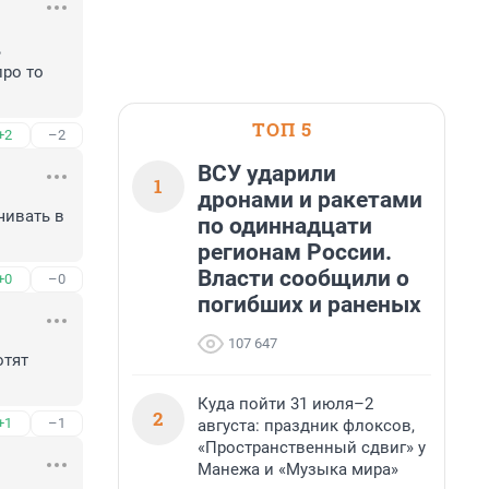
 
ро то 
ТОП 5
+2
–2
ВСУ ударили
1
дронами и ракетами
ивать в 
по одиннадцати
регионам России.
Власти сообщили о
+0
–0
погибших и раненых
107 647
тят 
Куда пойти 31 июля–2
2
+1
–1
августа: праздник флоксов,
«Пространственный сдвиг» у
Манежа и «Музыка мира»