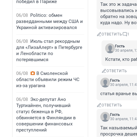
победил в Париже
Так это ж задач
высовывались и 
06/08
Politico: обмен
обратно на зово
разведданными между США и
куда надо. Ну в
Украиной активизировался
ОТВЕТИТЬ
1
06/08
Июль стал рекордным
Гость
для «ЛизаАлерт» в Петербурге
30 апреля, 1
и Ленобласти по
Кстати, кто р
потерявшимся
ОТВЕТИТЬ
06/08
В Смоленской
области объявили режим ЧС
Гость
30 апреля, 11:
из-за урагана
статья вранье 
06/08
Экс-депутат Ано
Туртиайнен, получивший
ОТВЕТИТЬ
статус беженца в РФ,
Гость
обвиняется в Финляндии в
30 апреля, 11:
совершении финансовых
Так называемый 
преступлений
просрочка деше