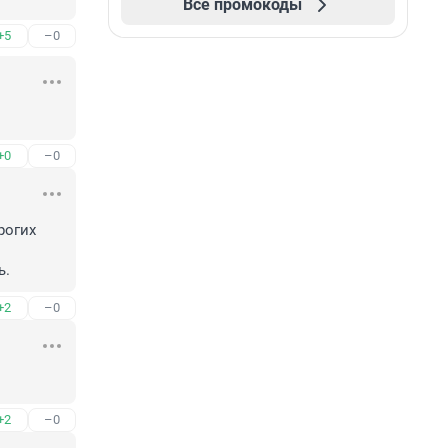
Все промокоды
+5
–0
+0
–0
огих 
ь.
+2
–0
+2
–0