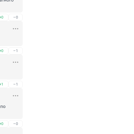
тного 
+0
–0
+0
–1
+1
–1
по 
+0
–0