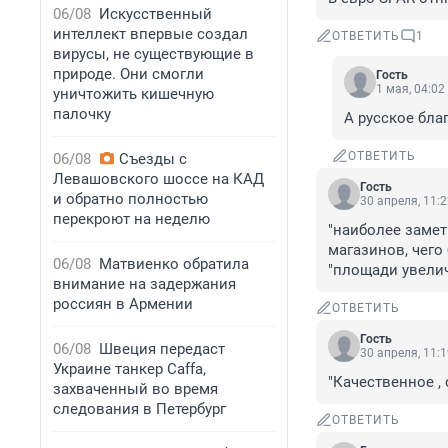
06/08
Искусственный
интеллект впервые создал
ОТВЕТИТЬ
1
вирусы, не существующие в
природе. Они смогли
Гость
1 мая, 04:02
уничтожить кишечную
палочку
А русское бла
ОТВЕТИТЬ
06/08
Съезды с
Левашовского шоссе на КАД
Гость
и обратно полностью
30 апреля, 11:
перекроют на неделю
"наиболее замет
магазинов, чего
06/08
Матвиенко обратила
"площади увелич
внимание на задержания
россиян в Армении
ОТВЕТИТЬ
Гость
06/08
Швеция передаст
30 апреля, 11:
Украине танкер Caffa,
"Качественное , 
захваченный во время
следования в Петербург
ОТВЕТИТЬ