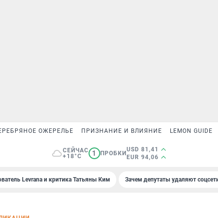
ЕРЕБРЯНОЕ ОЖЕРЕЛЬЕ
ПРИЗНАНИЕ И ВЛИЯНИЕ
LEMON GUIDE
USD 81,41
СЕЙЧАС
1
ПРОБКИ
+18°C
EUR 94,06
ователь Levrana и критика Татьяны Ким
Зачем депутаты удаляют соцсет