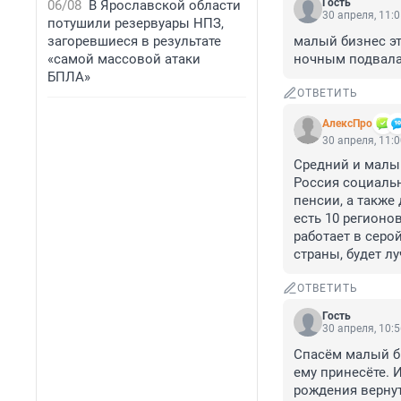
Гость
06/08
В Ярославской области
30 апреля, 11:
потушили резервуары НПЗ,
загоревшиеся в результате
малый бизнес эт
«самой массовой атаки
ночным подвала
БПЛА»
ОТВЕТИТЬ
АлексПро
30 апреля, 11:
Средний и малый
Россия социальн
пенсии, а также 
есть 10 регионо
работает в серо
страны, будет л
ОТВЕТИТЬ
Гость
30 апреля, 10:
Спасём малый б
ему принесёте. И
рождения верну