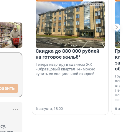
Скидка до 880 000 рублей
Группа
на готовое жильё*
клиен
застро
Теперь квартиру в сданном ЖК
област
«Образцовый квартал 14» можно
купить со специальной скидкой.
Группа А
победите
строител
равить
Ленингра
номинац
клиенто
застройщ
6 августа, 18:00
6 августа,
области»
у. 