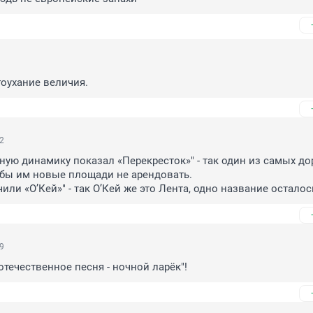
гоухание величия.
22
ную динамику показал «Перекресток»" - так один из самых дор
 бы им новые площади не арендовать.

или «О’Кей»" - так О’Кей же это Лента, одно название осталос
19
отечественное песня - ночной ларёк"!