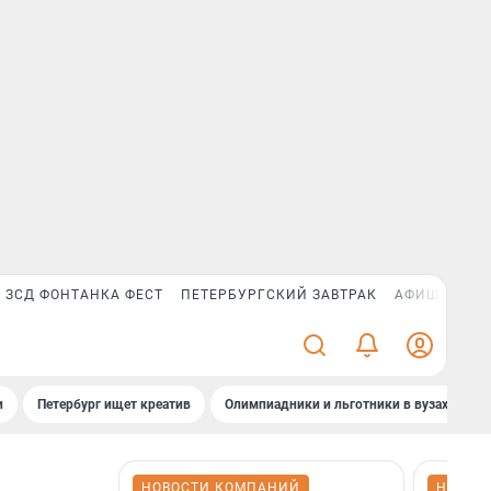
ЗСД ФОНТАНКА ФЕСТ
ПЕТЕРБУРГСКИЙ ЗАВТРАК
АФИША PLUS
и
Петербург ищет креатив
Олимпиадники и льготники в вузах СПб
НОВОСТИ КОМПАНИЙ
НОВОС