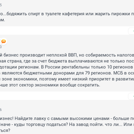
05
о...бодяжить спирт в туалете кафетерия или жарить пирожки п
м.
00
 бизнес производит неплохой ВВП, но собираемость налогов 
ая страна, где за счет бюджета выплачиваются не только пос
дотации регионам. В России рентабельны только 10 регионов и
в являются бюджетными донорами для 79 регионов. МСБ в ос
й зоне экономики, поэтому имеет низкий приоритет в развитии
учше этот сектор экономики вообще сократить.
56
изнес! Найдите лавку с самыми высокими ценами - больше п
наче - куды торговцу податься? На завод пойти. что ли... Или 
ться?