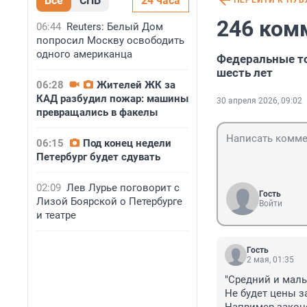
Все
СПБ
24 часа
ПЕРЕЙТИ К ПУ
246 ком
06:44
Reuters: Белый Дом
попросил Москву освободить
одного американца
Федеральные то
шесть лет
06:28
Жителей ЖК за
КАД разбудил пожар: машины
30 апреля 2026, 09:02
превращались в факелы
06:15
Под конец недели
Петербург будет сдувать
02:09
Лев Лурье поговорит с
Гость
Лизой Боярской о Петербурге
Войти
и театре
Гость
2 мая, 01:35
"Средний и малы
Не будет цены з