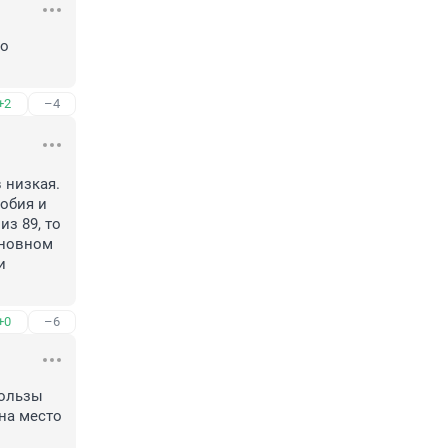
о 
+2
–4
низкая. 
обия и 
з 89, то 
новном 
 
+0
–6
ользы 
на место 