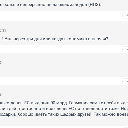
еще больше непрерывно пылающих заводов (НПЗ).
6:31
о ? Уже через три дня или когда экономика в клочья?
56
53
олько денег. ЕС выделил 90 млрд. Германия сама от себя выдел
глия даёт постоянно и все члены ЕС по отдельности тоже. Нор
одарки. Хорошо иметь таких щедрых друзей. Так можно воеват