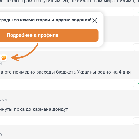
ь "тепло" Трамп с Путиным. Эх, не видать нам мира, видимо, 
грады за комментарии и другие задания!
18
Подробнее в профиле
асаны загрустили...
14
в это примерно расходы бюджета Украины ровно на 4 дня
7:24
инуты пока до кармана дойдут
19