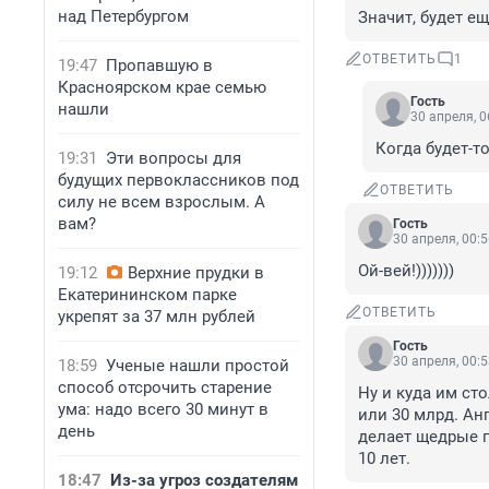
над Петербургом
Значит, будет 
ОТВЕТИТЬ
1
19:47
Пропавшую в
Красноярском крае семью
Гость
нашли
30 апреля, 0
Когда будет-т
19:31
Эти вопросы для
будущих первоклассников под
ОТВЕТИТЬ
силу не всем взрослым. А
вам?
Гость
30 апреля, 00:
Ой-вей!)))))))
19:12
Верхние прудки в
Екатерининском парке
ОТВЕТИТЬ
укрепят за 37 млн рублей
Гость
30 апреля, 00:
18:59
Ученые нашли простой
способ отсрочить старение
Ну и куда им ст
ума: надо всего 30 минут в
или 30 млрд. Ан
день
делает щедрые п
10 лет.
18:47
Из-за угроз создателям