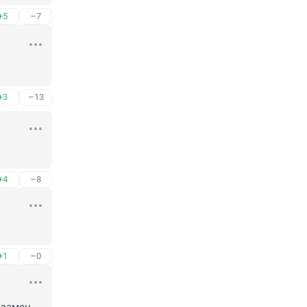
+5
–7
+3
–13
+4
–8
+1
–0