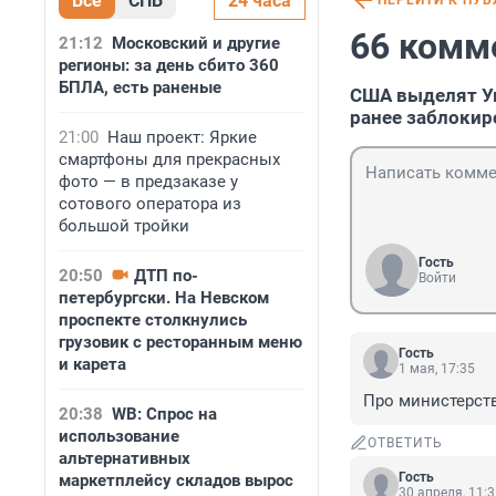
Все
СПБ
24 часа
ПЕРЕЙТИ К ПУ
66 комм
21:12
Московский и другие
регионы: за день сбито 360
БПЛА, есть раненые
США выделят У
ранее заблокир
21:00
Наш проект: Яркие
смартфоны для прекрасных
фото — в предзаказе у
сотового оператора из
большой тройки
Гость
20:50
ДТП по-
Войти
петербургски. На Невском
проспекте столкнулись
грузовик с ресторанным меню
Гость
и карета
1 мая, 17:35
Про министерст
20:38
WB: Спрос на
использование
ОТВЕТИТЬ
альтернативных
Гость
маркетплейсу складов вырос
30 апреля, 11: