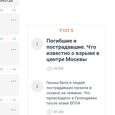
никогда
+5
–0
ТОП 5
+9
–0
Погибшие и
1
пострадавшие. Что
известно о взрыве в
центре Москвы
93 526
+3
–4
Галька била в людей,
2
пострадавших грузили в
скорые на лежаках. Что
происходило в Геленджике
+1
–3
после атаки БПЛА
87 243