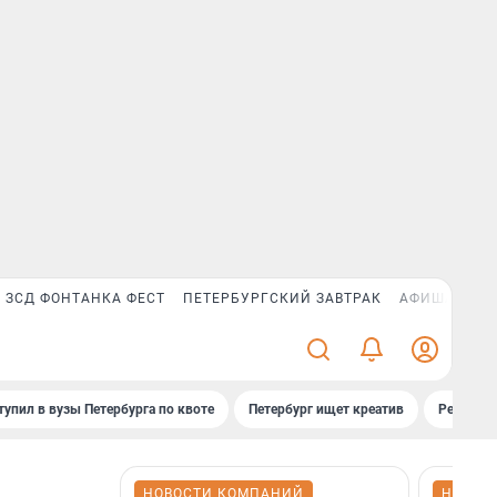
ЗСД ФОНТАНКА ФЕСТ
ПЕТЕРБУРГСКИЙ ЗАВТРАК
АФИША PLUS
тупил в вузы Петербурга по квоте
Петербург ищет креатив
Рейтинги
НОВОСТИ КОМПАНИЙ
НОВОС