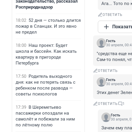
законодательство, рассказал
Ага... Тото по
Росприроднадзор
ОТВЕТИТЬ
18:02
52 дня — столько длится
пожар в Сланцах. И это явно
Показат
не предел
Гость
18:00
Наш проект: Будет
30 апреля, 00:
школа и бассейн. Как искать
"средства еще н
квартиру в пригороде
Сам-то понял, ч
Петербурга
ОТВЕТИТЬ
17:50
Родитель выходного
Гость
дня: как не потерять связь с
30 апреля, 00:
ребенком после развода —
Этих денег Зеле
советы психологов
ОТВЕТИТЬ
1
17:39
В Шереметьево
пассажирки опоздали на
Гость
самолёт и побежали за ним
30 апреля, 0
по лётному полю
Зачем ему пла