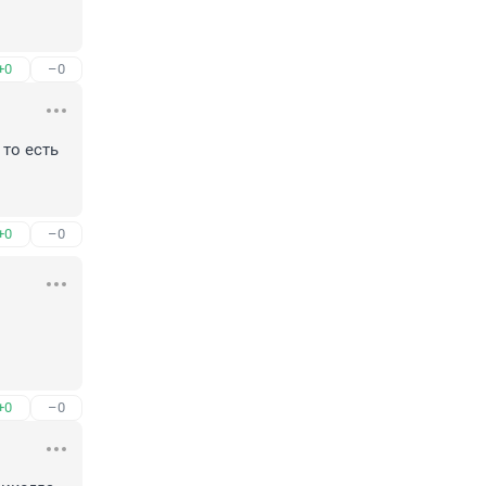
+0
–0
о есть 
+0
–0
+0
–0