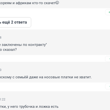
 кореям и африкам кто-то скачет🤭
ь ещё 2 ответа
48
е заключены по контракту"

то сказал?
40
нскому с семьёй даже на носовые платки не хватит.
1:22
тки, у него трубочка и ложка есть