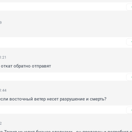
39
1:21
 откат обратно отправят
1:44
 если восточный ветер несет разрушение и смерть?
22