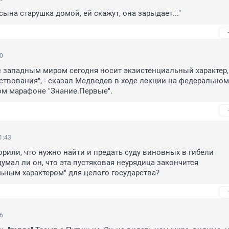
сына старушка домой, ей скажут, она зарыдает..."
50
 западным миром сегодня носит экзистенциальный характер, т
ствования", - сказал Медведев в ходе лекции на федеральном 
ом марафоне "Знание.Первые".
1:43
орили, что нужно найти и предать суду виновных в гибели 
думал ли он, что эта пустяковая неурядица закончится 
ьным характером" для целого государства?
56