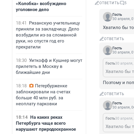
«Колобка» возбуждено
ОТВЕТИТЬ
5
уголовное дело
Гость
30 апреля, 0
18:41
Рязанскую учительницу
Хватило бы то
приняли за закладчицу. Дело
возбудили из-за сломанной
ОТВЕТИТЬ
руки, но спустя год его
прекратили
Гость
30 апреля, 0
18:30
Уиткофф и Кушнер могут
Гость
30 апреля,
прилететь в Москву в
Хватило бы т
ближайшие дни
Поэтому и поп
18:18
Петербурженке
заблокировали на счетах
ОТВЕТИТЬ
больше 40 млн руб. за
неоплату парковки
Гость
30 апреля, 0
18:14
На каких реках
Гость
30 апреля,
Петербурга чаще всего
Хватило бы т
нарушают природоохранное