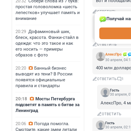
Вот и пообщалис
20:32
Собери слова из 7 букв:
простая головоломка «шесть
ОТВЕТИТЬ
лепестков» улучшает память и
внимание
Получай на
Гость
30 апреля, 08:
20:29
Дофаминовый шик,
Узнав об этом, п
блеск, красота. Фанки-стайл в
одежде: что это такое и как
ОТВЕТИТЬ
его носить — примеры
образов с фото
АлексПро
30 апреля, 04:
400 млн долларо
20:20
Банный бизнес
выводят из тени? В России
ОТВЕТИТЬ
1
появятся официальные
правила и стандарты
Гость
30 апреля, 0
20:18
Мосты Петербурга
АлексПро, 4 м
подсветят в память о битве за
Ленинград
ОТВЕТИТЬ
20:06
Погода помогла.
Гость
30 апреля, 02:
Смотрите, какие змеи летали