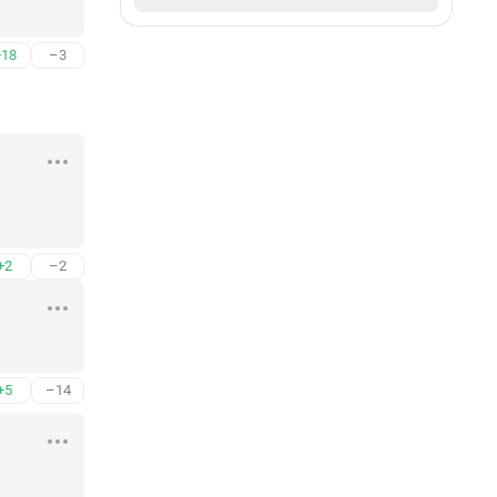
+18
–3
+2
–2
+5
–14