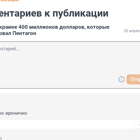
БЛИКАЦИИ
ентариев к публикации
краине 400 миллионов долларов, которые
29 апрел
овал Пентагон
Отп
во иронично
35