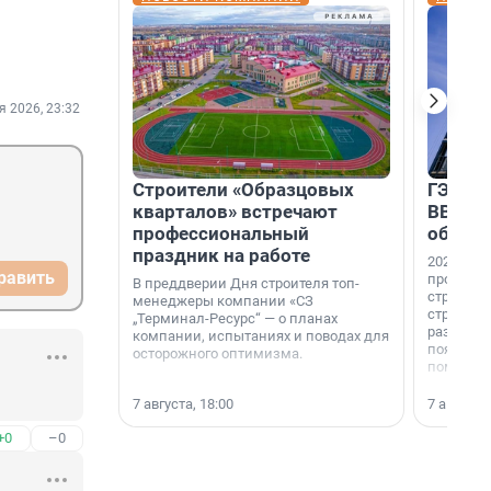
я 2026, 23:32
Строители «Образцовых
ГЭС, м
кварталов» встречают
ВВП: в
профессиональный
об ист
праздник на работе
2026-й —
равить
професси
В преддверии Дня строителя топ-
строителе
менеджеры компании «СЗ
строителя
„Терминал-Ресурс“ — о планах
раз. В ГК
компании, испытаниях и поводах для
появился
осторожного оптимизма.
поменяла
7 августа, 18:00
7 августа,
+0
–0