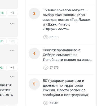
15 телесериалов августа —
3
+18
–3
выбор «Фонтанки»: «Коп-
звезда», новые «Тед Лассо»
и «Джек Ричер»,
«Одержимость»
67 813
+2
–3
Экипаж пропавшего в
4
Сибири самолета из
Ленобласти вышел на связь
57 575
+3
–1
ВСУ ударили ракетами и
5
яет 20 
дронами по территории
вегия 
России. Власти регионов
ь хоть 
сообщили о пострадавших
54 904