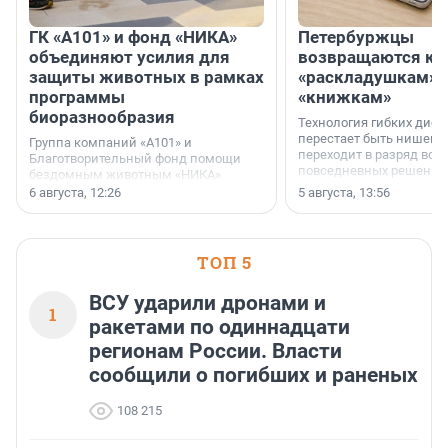
ГК «А101» и фонд «НИКА»
Петербуржцы
объединяют усилия для
возвращаются к
защиты животных в рамках
«раскладушкам» 
программы
«книжкам»
биоразнообразия
Технология гибких дисп
перестает быть нишевы
Группа компаний «А101» и
переходит в разряд вос
Благотворительный фонд помощи
повседневных решений
бездомным животным «НИКА»
заключили соглашение о
6 августа, 12:26
5 августа, 13:56
стратегическом сотрудничестве.
ТОП 5
ВСУ ударили дронами и
1
ракетами по одиннадцати
регионам России. Власти
сообщили о погибших и раненых
108 215