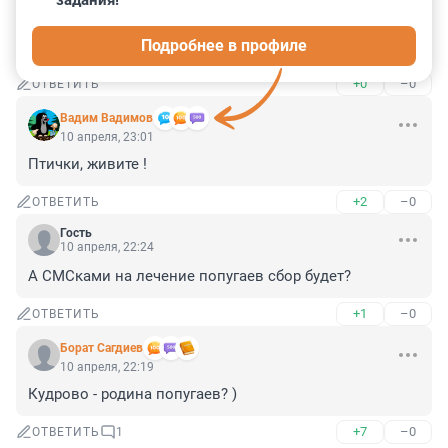
задания!
Гость
11 апреля, 11:24
Подробнее в профиле
Академики неделю бьются над составом отравы ?
+0
–0
ОТВЕТИТЬ
Вадим Вадимов
10 апреля, 23:01
Птички, живите !
+2
–0
ОТВЕТИТЬ
Гость
10 апреля, 22:24
А СМСками на лечение попугаев сбор будет?
+1
–0
ОТВЕТИТЬ
Борат Сaгдиев
10 апреля, 22:19
Кудрово - родина попугаев? )
+7
–0
ОТВЕТИТЬ
1