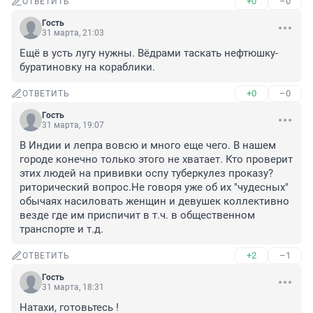
+0
–0
ОТВЕТИТЬ
Гость
31 марта, 21:03
Ещё в усть лугу нужны. Вёдрами таскать нефтюшку-
буратиновку на кораблики.
+0
–0
ОТВЕТИТЬ
Гость
31 марта, 19:07
В Индии и лепра вовсю и много еще чего. В нашем 
городе конечно только этого не хватает. Кто проверит 
этих людей на прививки оспу туберкулез проказу? 
риторический вопрос.Не говоря уже об их "чудесных" 
обычаях насиловать женщин и девушек коллективно 
везде где им приспичит в т.ч. в общественном 
транспорте и т.д.
+2
–1
ОТВЕТИТЬ
Гость
31 марта, 18:31
Натахи, готовьтесь !