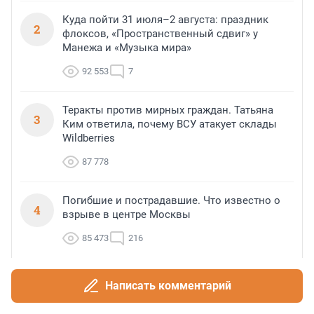
Куда пойти 31 июля–2 августа: праздник
2
флоксов, «Пространственный сдвиг» у
Манежа и «Музыка мира»
92 553
7
Теракты против мирных граждан. Татьяна
3
Ким ответила, почему ВСУ атакует склады
Wildberries
87 778
Погибшие и пострадавшие. Что известно о
4
взрыве в центре Москвы
85 473
216
Галька била в людей, пострадавших грузили
5
Написать комментарий
в скорые на лежаках. Что происходило в
Геленджике после атаки БПЛА