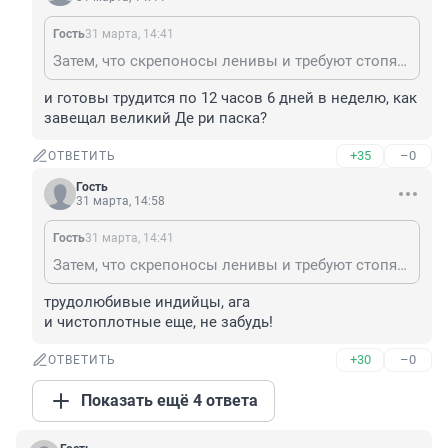
Гость
31 марта, 14:41
Затем, что скрепоносы ленивы и требуют стопяццот мешков бабла за свои потуги, а индийцы труженики и работяги, и рады каждой рупии(рублю). Вопросы?
и готовы трудится по 12 часов 6 дней в неделю, как 
завещал великий Де ри паска?
+35
–0
ОТВЕТИТЬ
Гость
31 марта, 14:58
Гость
31 марта, 14:41
Затем, что скрепоносы ленивы и требуют стопяццот мешков бабла за свои потуги, а индийцы труженики и работяги, и рады каждой рупии(рублю). Вопросы?
трудолюбивые индийцы, ага

и чистоплотные еще, не забудь!
+30
–0
ОТВЕТИТЬ
Показать ещё 4 ответа