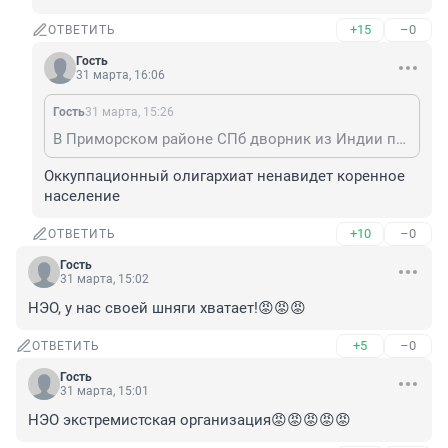
+15
–0
ОТВЕТИТЬ
Гость
31 марта, 16:06
Гость
31 марта, 15:26
В Приморском районе СПб дворник из Индии получает зарплату 100тысяч в месяц, бесплатное жилье , бесплатное питание и экскурсии . Петербуржцы на такие условия не согласны были , вы полагаете ?
Оккуппационный олигархиат ненавидет коренное 
население
+10
–0
ОТВЕТИТЬ
Гость
31 марта, 15:02
НЭО, у нас своей шняги хватает!😡😡😡
+5
–0
ОТВЕТИТЬ
Гость
31 марта, 15:01
НЭО экстремистская организация😡😡😡😡😡