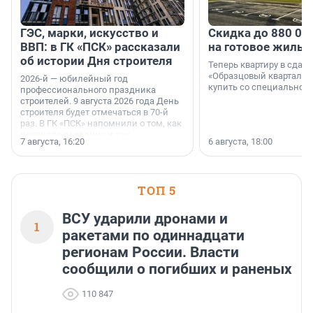
ГЭС, марки, искусство и
Скидка до 880 00
ВВП: в ГК «ПСК» рассказали
на готовое жильё
об истории Дня строителя
Теперь квартиру в сда
«Образцовый квартал 1
2026-й — юбилейный год
купить со специальной 
профессионального праздника
строителей. 9 августа 2026 года День
строителя будет отмечаться в 70-й
раз. В ГК «ПСК» напомнили о том, как
появился праздник и как
7 августа, 16:20
6 августа, 18:00
поменялась роль строительства.
ТОП 5
ВСУ ударили дронами и
1
ракетами по одиннадцати
регионам России. Власти
сообщили о погибших и раненых
110 847