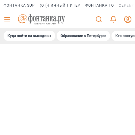
ФОНТАНКА SUP
(ОТ)ЛИЧНЫЙ ПИТЕР
ФОНТАНКА ГО
СЕРЕБР
Куда пойти на выходных
Образование в Петербурге
Кто поступ