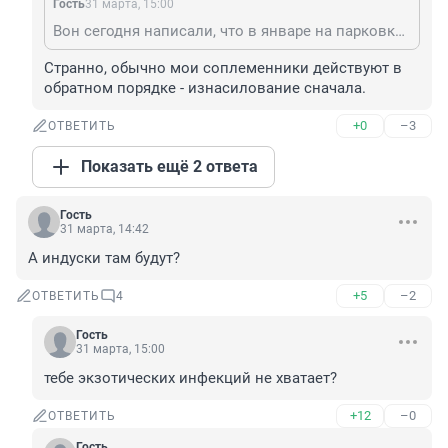
Гость
31 марта, 15:00
Вон сегодня написали, что в январе на парковке твой соплеменник мальчика убил и потом изнасиловал — проводят экспертизу.
Странно, обычно мои соплеменники действуют в 
обратном порядке - изнасилование сначала.
+0
–3
ОТВЕТИТЬ
Показать ещё 2 ответа
Гость
31 марта, 14:42
А индуски там будут?
+5
–2
ОТВЕТИТЬ
4
Гость
31 марта, 15:00
тебе экзотических инфекций не хватает?
+12
–0
ОТВЕТИТЬ
Гость