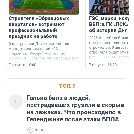
Строители «Образцовых
ГЭС, марки, искус
кварталов» встречают
ВВП: в ГК «ПСК» р
профессиональный
об истории Дня с
праздник на работе
2026-й — юбилейный го
профессионального пр
В преддверии Дня строителя топ-
строителей. 9 августа 2
менеджеры компании «СЗ
строителя будет отмечат
„Терминал-Ресурс“ — о планах
раз. В ГК «ПСК» напомни
компании, испытаниях и поводах для
появился праздник и к
осторожного оптимизма.
7 августа, 18:00
7 августа, 16:20
поменялась роль строит
ТОП 5
Галька била в людей,
1
пострадавших грузили в скорые
на лежаках. Что происходило в
Геленджике после атаки БПЛА
97 169