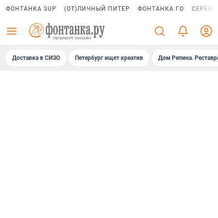
ФОНТАНКА SUP
(ОТ)ЛИЧНЫЙ ПИТЕР
ФОНТАНКА ГО
СЕРЕБР
Доставка в СИЗО
Петербург ищет креатив
Дом Репина. Реставр