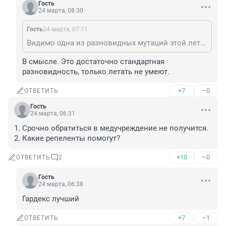
Гость
24 марта, 08:30
Гость
24 марта, 07:11
Видимо одна из разновидных мутаций этой летающей гадости будут клещи - ждуны. Они будут замаскировавшись сидеть на листьях растений и поджидать вас в лесу, когда вы придете туда за ягодами - грибами, или просто погулять. Ох и в опасное же время живем.
В смысле. Это достаточно стандартная 
разновидность, только летать не умеют.
+7
–0
ОТВЕТИТЬ
Гость
24 марта, 06:31
1. Срочно обратиться в медучреждение не получится. 
2. Какие репеленты помогут?
+10
–0
ОТВЕТИТЬ
2
Гость
24 марта, 06:38
Гардекс лучший
+7
–1
ОТВЕТИТЬ