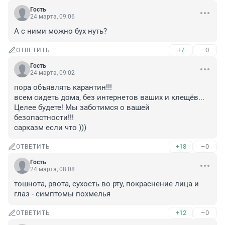
Гость
24 марта, 09:06
А с ними можно бух нуть?
+7
–0
ОТВЕТИТЬ
Гость
24 марта, 09:02
пора объявлять карантин!!! 

всем сидеть дома, без интернетов ваших и клещёв...

Целее будете! Мы заботимся о вашей 
безопастности!!!

сарказм если что )))
+18
–0
ОТВЕТИТЬ
Гость
24 марта, 08:08
тошнота, рвота, сухость во рту, покраснение лица и 
глаз - симптомы похмелья
+12
–0
ОТВЕТИТЬ