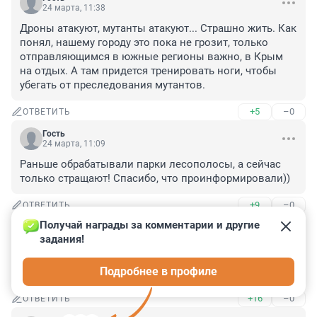
24 марта, 11:38
Дроны атакуют, мутанты атакуют... Страшно жить. Как 
понял, нашему городу это пока не грозит, только 
отправляющимся в южные регионы важно, в Крым 
на отдых. А там придется тренировать ноги, чтобы 
убегать от преследования мутантов.
+5
–0
ОТВЕТИТЬ
Гость
24 марта, 11:09
Раньше обрабатывали парки лесополосы, а сейчас 
только стращают! Спасибо, что проинформировали))
+9
–0
ОТВЕТИТЬ
Получай награды за комментарии и другие 
Гость
24 марта, 09:48
задания!
Нужно производить обработку территорий, для 
Подробнее в профиле
уничтожения клещей.
+16
–0
ОТВЕТИТЬ