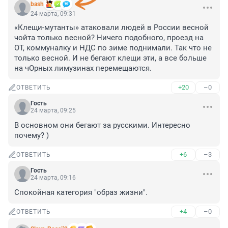
bash
24 марта, 09:31
«Клещи-мутанты» атаковали людей в России весной

чойта только весной? Ничего подобного, проезд на 
ОТ, коммуналку и НДС по зиме поднимали. Так что не 
только весной. И не бегают клещи эти, а все больше 
на чОрных лимузинах перемещаются.
+20
–0
ОТВЕТИТЬ
Гость
24 марта, 09:25
В основном они бегают за русскими. Интересно 
почему? )
+6
–3
ОТВЕТИТЬ
Гость
24 марта, 09:16
Спокойная категория "образ жизни".
+4
–0
ОТВЕТИТЬ