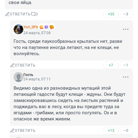
свои яйца.
+35
–3
ОТВЕТИТЬ
3
Yuri_SPb
24 марта, 07:06
Гость, среди паукообразных крылатых нет, разве 
что на паутинке иногда летают, на не клещи, не 
волнуйтесь.
+7
–1
ОТВЕТИТЬ
Гость
24 марта, 07:11
Видимо одна из разновидных мутаций этой 
летающей гадости будут клещи - ждуны. Они будут 
замаскировавшись сидеть на листьях растений и 
поджидать вас в лесу, когда вы придете туда за 
ягодами - грибами, или просто погулять. Ох и в 
опасное же время живем.
+13
–0
ОТВЕТИТЬ