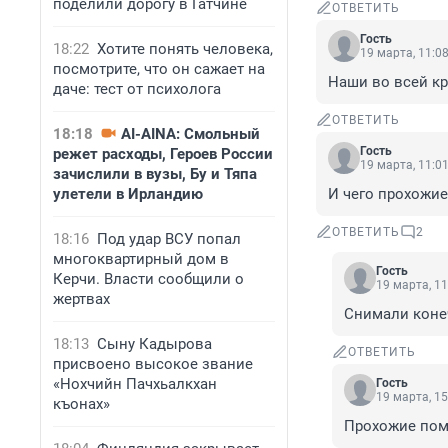
поделили дорогу в Гатчине
ОТВЕТИТЬ
Гость
18:22
Хотите понять человека,
19 марта, 11:0
посмотрите, что он сажает на
Наши во всей кр
даче: тест от психолога
ОТВЕТИТЬ
18:18
AI-AINA: Смольный
Гость
режет расходы, Героев России
19 марта, 11:0
зачислили в вузы, Бу и Тяпа
улетели в Ирландию
И чего прохожи
ОТВЕТИТЬ
2
18:16
Под удар ВСУ попал
многоквартирный дом в
Гость
Керчи. Власти сообщили о
19 марта, 11
жертвах
Снимали коне
18:13
Сыну Кадырова
ОТВЕТИТЬ
присвоено высокое звание
«Нохчийн Пачхьалкхан
Гость
19 марта, 15
къонах»
Прохожие пом