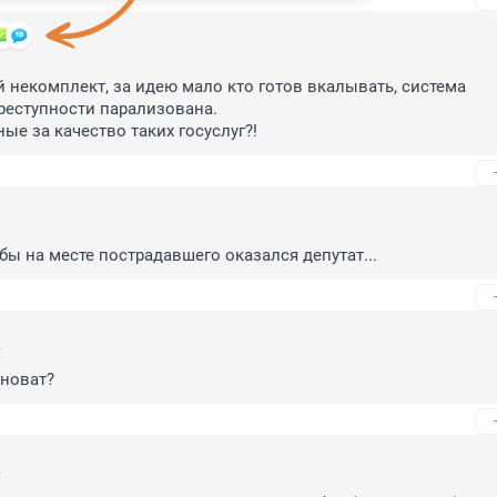
8
й некомплект, за идею мало кто готов вкалывать, система 
еступности парализована. 

ые за качество таких госуслуг?!
3
 бы на месте пострадавшего оказался депутат...
5
иноват?
4