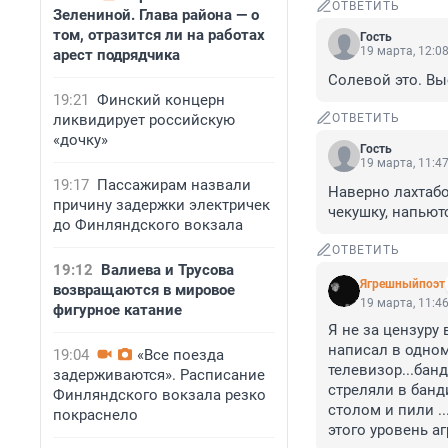
ОТВЕТИТЬ
Зелениной. Глава района — о
том, отразится ли на работах
Гость
19 марта, 12:0
арест подрядчика
Солевой это. Вы
19:21
Финский концерн
ликвидирует российскую
ОТВЕТИТЬ
«дочку»
Гость
19 марта, 11:4
19:17
Пассажирам назвали
Наверно лахтабо
причину задержки электричек
чекушку, напьют
до Финляндского вокзала
ОТВЕТИТЬ
19:12
Валиева и Трусова
Ягрешныйпоэт
возвращаются в мировое
19 марта, 11:4
фигурное катание
Я не за цензуру 
написал в одном
19:04
«Все поезда
телевизор...банд
задерживаются». Расписание
стреляли в банд
Финляндского вокзала резко
столом и пили .
покраснело
этого уровень аг