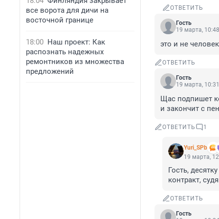
18:04
Финляндия закрывает
ОТВЕТИТЬ
все ворота для дичи на
восточной границе
Гость
19 марта, 10:4
18:00
Наш проект: Как
это и не человек
распознать надежных
ремонтников из множества
ОТВЕТИТЬ
предложений
Гость
19 марта, 10:3
Щас подпишет ко
и закончит с пе
ОТВЕТИТЬ
1
Yuri_SPb
19 марта, 12
Гость, десятку
контракт, судя
ОТВЕТИТЬ
Гость