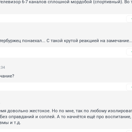
телевизор 6-7 каналов сплошной мордобой (спортивный). Во те
7
тербуржец понаехал... С такой крутой реакцией на замечание...
:34
чание?
4
емя довольно жестокое. Но по мне, так по любому изолироват
 Без оправданий и соплей. А то начнётся ещё про воспитание, 
вмы и т.д.