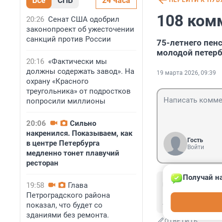
Все
СПБ
24 часа
ПЕРЕЙТИ К ПУ
108 ком
20:26
Сенат США одобрил
законопроект об ужесточении
санкций против России
75-летнего пен
молодой петер
20:16
«Фактически мы
должны содержать завод». На
19 марта 2026, 09:39
охрану «Красного
треугольника» от подростков
попросили миллионы
20:06
Сильно
накренился. Показываем, как
Гость
в центре Петербурга
Войти
медленно тонет плавучий
ресторан
Получай на
Гость
19:58
Глава
20 марта, 00:5
Петроградского района
А имя есть у фиг
показал, что будет со
зданиями без ремонта.
ОТВЕТИТЬ