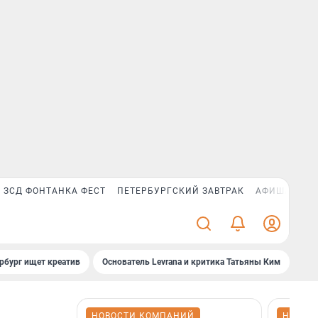
ЗСД ФОНТАНКА ФЕСТ
ПЕТЕРБУРГСКИЙ ЗАВТРАК
АФИША PLUS
рбург ищет креатив
Основатель Levrana и критика Татьяны Ким
Зач
НОВОСТИ КОМПАНИЙ
НОВОС