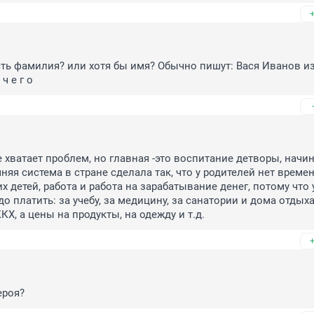
2
сть фамилия? или хотя бы имя? Обычно пишут: Вася Иванов из
 ч е г о
0
 хватает проблем, но главная -это воспитание детворы, начина
яя система в стране сделала так, что у родителей нет времен
 детей, работа и работа на зарабатывание денег, потому что у
до платить: за учебу, за медицину, за санатории и дома отдыха,
Х, а цены на продукты, на одежду и т.д.
9
ероя?