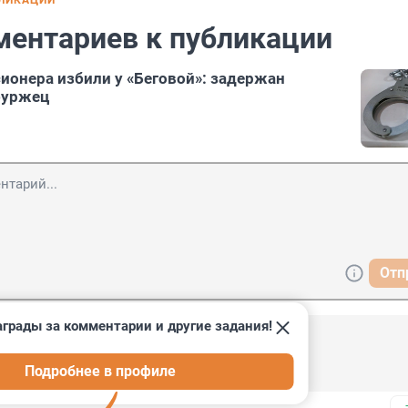
БЛИКАЦИИ
ментариев к публикации
сионера избили у «Беговой»: задержан
буржец
Отп
грады за комментарии и другие задания!
6
Подробнее в профиле
уранта "петербуржца"?