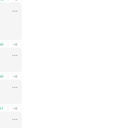
+0
–0
+0
–0
+1
–0