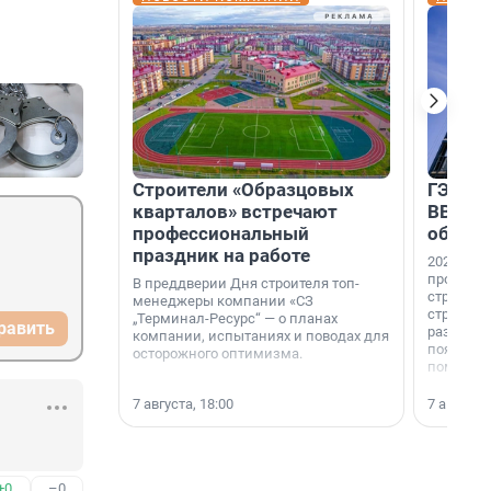
Строители «Образцовых
ГЭС, м
кварталов» встречают
ВВП: в
профессиональный
об ист
праздник на работе
2026-й —
професси
В преддверии Дня строителя топ-
строителе
менеджеры компании «СЗ
строителя
„Терминал-Ресурс“ — о планах
равить
раз. В ГК
компании, испытаниях и поводах для
появился
осторожного оптимизма.
поменяла
7 августа, 18:00
7 августа,
+0
–0