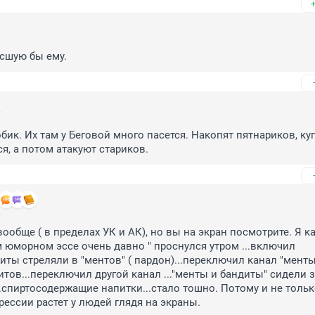
8
сшую бы ему.
7
бик. Их там у Беговой много пасется. Накопят пятнариков, куп
ся, а потом атакуют стариков.
6
вообще ( в пределах УК и АК), но вы на экран посмотрите. Я как
 юморном эссе очень давно " проснулся утром ...включил 
иты стреляли в "ментов" ( пардон)...переключил канал "менты"
итов...переключил другой канал ..."менты и бандиты" сидели з
..спиртосодержащие напитки...стало тошно. Потому и не только
рессии растет у людей глядя на экраны.