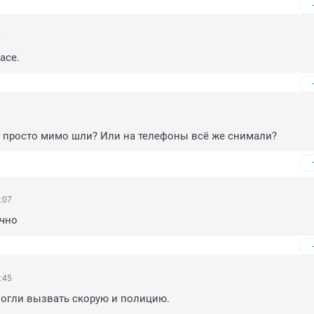
8
асе.
1
е просто мимо шли? Или на телефоны всё же снимали?
:07
чно
:45
огли вызвать скорую и полицию.