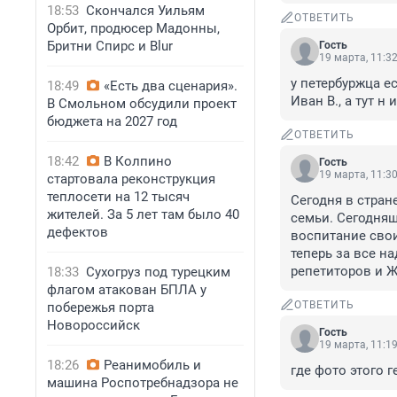
18:53
Скончался Уильям
ОТВЕТИТЬ
Орбит, продюсер Мадонны,
Бритни Спирс и Blur
Гость
19 марта, 11:3
у петербуржца е
18:49
«Есть два сценария».
Иван В., а тут н и
В Смольном обсудили проект
бюджета на 2027 год
ОТВЕТИТЬ
18:42
В Колпино
Гость
19 марта, 11:3
стартовала реконструкция
теплосети на 12 тысяч
Сегодня в стране
жителей. За 5 лет там было 40
семьи. Сегодняшн
дефектов
воспитание своих
теперь за все на
репетиторов и ЖК
18:33
Сухогруз под турецким
флагом атакован БПЛА у
ОТВЕТИТЬ
побережья порта
Новороссийск
Гость
19 марта, 11:1
18:26
Реанимобиль и
где фото этого г
машина Роспотребнадзора не