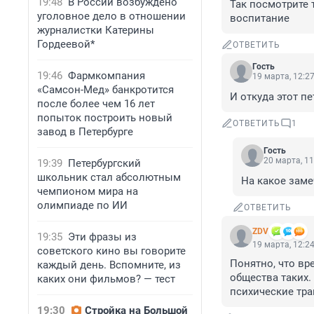
19:48
В России возбуждено
Так посмотрите 
уголовное дело в отношении
воспитание
журналистки Катерины
Гордеевой*
ОТВЕТИТЬ
Гость
19:46
Фармкомпания
19 марта, 12:2
«Самсон-Мед» банкротится
И откуда этот пе
после более чем 16 лет
попыток построить новый
ОТВЕТИТЬ
1
завод в Петербурге
Гость
20 марта, 11
19:39
Петербургский
школьник стал абсолютным
На какое заме
чемпионом мира на
олимпиаде по ИИ
ОТВЕТИТЬ
ZDV
19:35
Эти фразы из
19 марта, 12:2
советского кино вы говорите
Понятно, что вр
каждый день. Вспомните, из
общества таких.
каких они фильмов? — тест
психические тра
19:30
Стройка на Большой