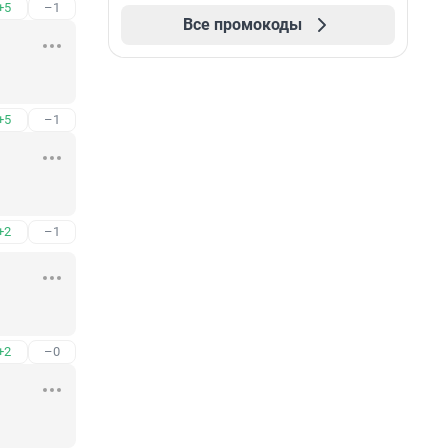
+5
–1
Все промокоды
+5
–1
+2
–1
+2
–0