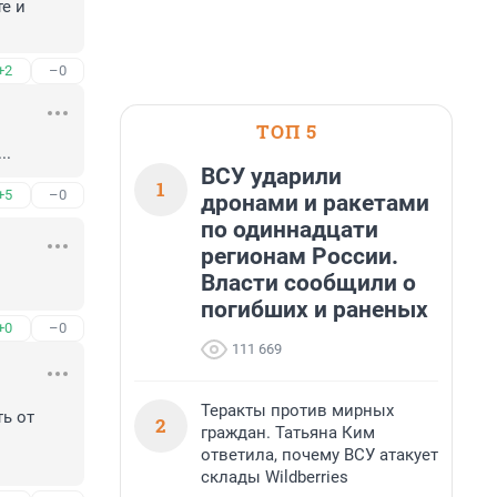
 и 
+2
–0
ТОП 5
..
ВСУ ударили
1
+5
–0
дронами и ракетами
по одиннадцати
регионам России.
Власти сообщили о
погибших и раненых
+0
–0
111 669
Теракты против мирных
ь от 
2
граждан. Татьяна Ким
ответила, почему ВСУ атакует
склады Wildberries