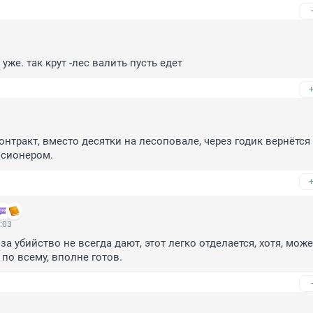
8
 уже. так крут -лес валить пусть едет
1
нтракт, вместо десятки на лесоповале, через годик вернётся
нсионером.
:03
 за убийство не всегда дают, этот легко отделается, хотя, может
 по всему, вполне готов.