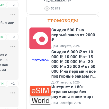
«Одержимость»
+39
–2
55 873
ПРОМОКОДЫ
бил или 
Скидка 500 ₽ на
первый заказ от 2000
+8
–0
₽
До 31 августа, 2026
Скидка 6 000 ₽ от 10
я с 
000 ₽, 10 000 ₽ от 15
и на 
000 ₽, 20 000 ₽ от 30
 нас 
000 ₽ и 35 000 ₽ от 50
 за 
000 ₽ на первый и все
повторные заказы по
промокоду НАБЕРИ
До 31 августа, 2026
+14
–2
Интернет в 180+
странах мира без
роуминга и сим-карт
До 31 декабря, 2026