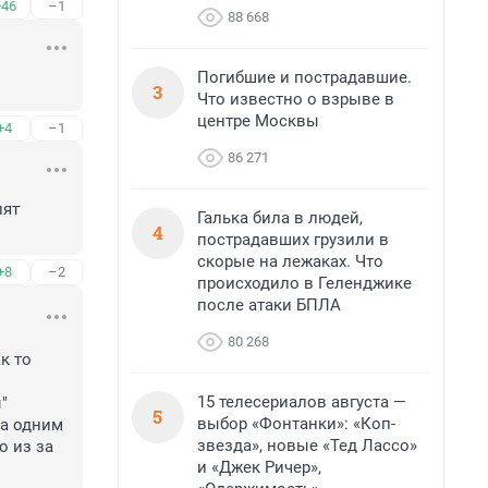
+46
–1
88 668
Погибшие и пострадавшие.
3
Что известно о взрыве в
центре Москвы
+4
–1
86 271
ят 
Галька била в людей,
4
пострадавших грузили в
скорые на лежаках. Что
+8
–2
происходило в Геленджике
после атаки БПЛА
80 268
 то 
15 телесериалов августа —
 
5
выбор «Фонтанки»: «Коп-
а одним 
звезда», новые «Тед Лассо»
 из за 
и «Джек Ричер»,