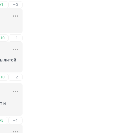
+1
–0
+10
–1
 ылитой 
+10
–2
 и 
+5
–1