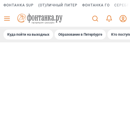
ФОНТАНКА SUP
(ОТ)ЛИЧНЫЙ ПИТЕР
ФОНТАНКА ГО
СЕРЕБР
Куда пойти на выходных
Образование в Петербурге
Кто поступ