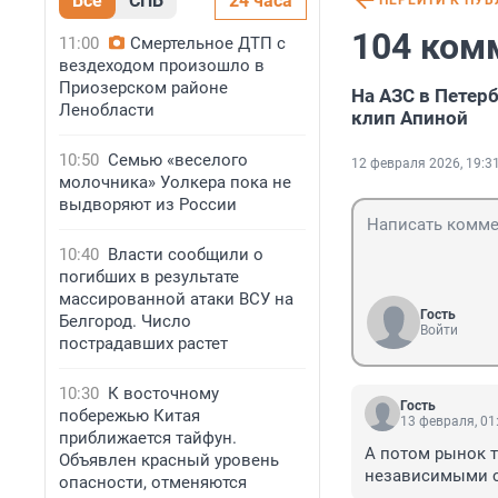
Все
СПБ
24 часа
ПЕРЕЙТИ К ПУ
104 ком
11:00
Смертельное ДТП с
вездеходом произошло в
Приозерском районе
На АЗС в Петерб
Ленобласти
клип Апиной
10:50
Семью «веселого
12 февраля 2026, 19:3
молочника» Уолкера пока не
выдворяют из России
10:40
Власти сообщили о
погибших в результате
массированной атаки ВСУ на
Гость
Белгород. Число
Войти
пострадавших растет
10:30
К восточному
Гость
побережью Китая
13 февраля, 01
приближается тайфун.
А потом рынок т
Объявлен красный уровень
независимыми с
опасности, отменяются