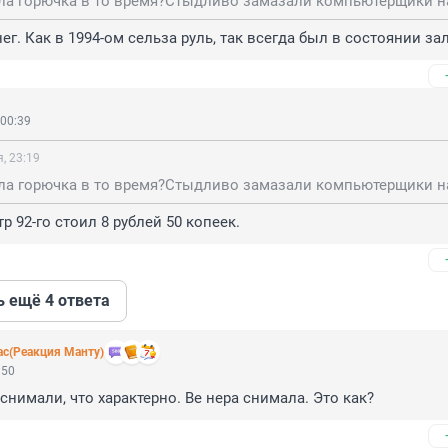
ег. Как в 1994-ом сельза руль, так всегда был в состоянии зал
 00:39
, 23:19
тр 92-го стоил 8 рублей 50 копеек.
ь ещё 4 ответа
ас(Реакция Манту)
:50
снимали, что характерно. Ве нера снимала. Это как?