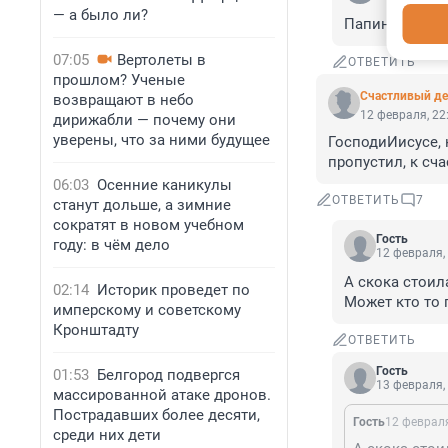
— а было ли?
Папина дочка
07:05
Вертолеты в
ОТВЕТИТЬ
прошлом? Ученые
Счастливый д
возвращают в небо
12 февраля, 22
дирижабли — почему они
уверены, что за ними будущее
ГосподиИисусе, 
пропустил, к сча
06:03
Осенние каникулы
ОТВЕТИТЬ
7
станут дольше, а зимние
сократят в новом учебном
Гость
году: в чём дело
12 февраля,
А скока стоил
02:14
Историк проведет по
Может кто то
имперскому и советскому
Кронштадту
ОТВЕТИТЬ
Гость
01:53
Белгород подвергся
13 февраля,
массированной атаке дронов.
Пострадавших более десяти,
Гость
12 февраля
среди них дети