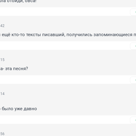
ала отойди, овса!
:42
и ещё кто-то тексты писавший, получились запоминающиеся п
:15
- эта песня?
:14
о было уже давно
:56