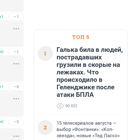
+1
–1
ТОП 5
Галька била в людей,
+0
–1
1
пострадавших
грузили в скорые на
лежаках. Что
происходило в
Геленджике после
+1
–0
атаки БПЛА
90 922
+0
–3
15 телесериалов августа —
2
выбор «Фонтанки»: «Коп-
звезда», новые «Тед Лассо»