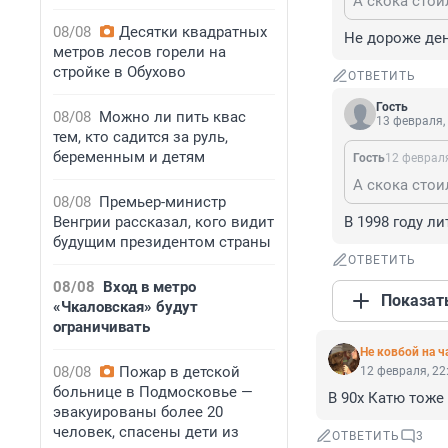
08/08
Десятки квадратных
Не дороже ден
метров лесов горели на
стройке в Обухово
ОТВЕТИТЬ
Гость
08/08
Можно ли пить квас
13 февраля,
тем, кто садится за руль,
беременным и детям
Гость
12 февраля
08/08
Премьер-министр
Венгрии рассказал, кого видит
В 1998 году ли
будущим президентом страны
ОТВЕТИТЬ
08/08
Вход в метро
Показат
«Чкаловская» будут
ограничивать
Не ковбой на ч
08/08
Пожар в детской
12 февраля, 22
больнице в Подмосковье —
В 90х Катю тоже 
эвакуированы более 20
человек, спасены дети из
ОТВЕТИТЬ
3