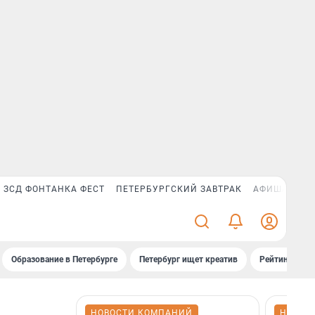
ЗСД ФОНТАНКА ФЕСТ
ПЕТЕРБУРГСКИЙ ЗАВТРАК
АФИША PLUS
Образование в Петербурге
Петербург ищет креатив
Рейтинги «Фо
НОВОСТИ КОМПАНИЙ
НОВОС