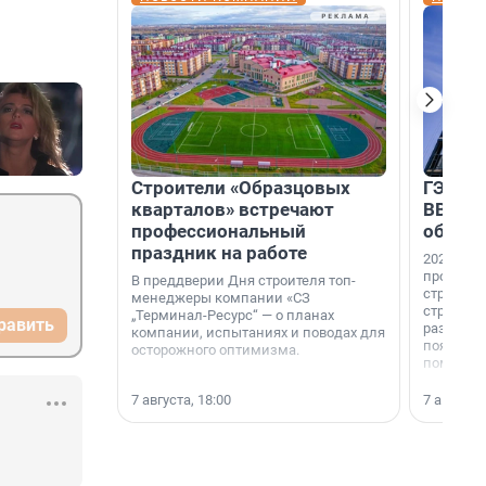
Строители «Образцовых
ГЭС, м
кварталов» встречают
ВВП: в
профессиональный
об ист
праздник на работе
2026-й —
професси
В преддверии Дня строителя топ-
строителе
менеджеры компании «СЗ
строителя
„Терминал-Ресурс“ — о планах
равить
раз. В ГК
компании, испытаниях и поводах для
появился
осторожного оптимизма.
поменяла
7 августа, 18:00
7 августа,