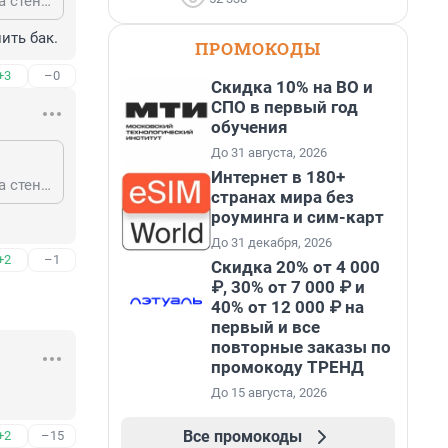
А скока стоила горючка в то время?Стыдливо замазали компьютерщики на стенде!Может кто то помнит?
ить бак.
ПРОМОКОДЫ
+3
–0
Скидка 10% на ВО и
СПО в первый год
обучения
До 31 августа, 2026
Интернет в 180+
А скока стоила горючка в то время?Стыдливо замазали компьютерщики на стенде!Может кто то помнит?
странах мира без
роуминга и сим-карт
До 31 декабря, 2026
+2
–1
Скидка 20% от 4 000
₽, 30% от 7 000 ₽ и
40% от 12 000 ₽ на
первый и все
повторные заказы по
промокоду ТРЕНД
До 15 августа, 2026
Все промокоды
+2
–15