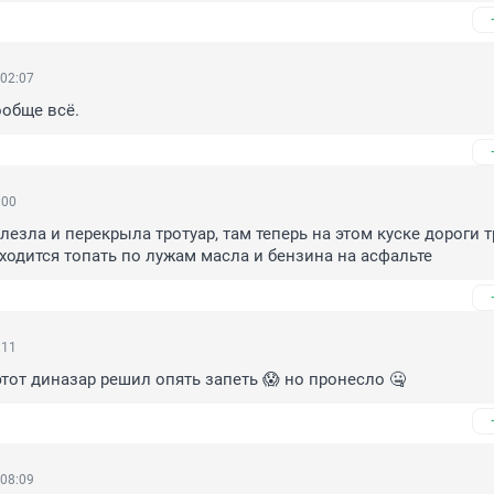
 02:07
ообще всё.
:00
езла и перекрыла тротуар, там теперь на этом куске дороги т
ходится топать по лужам масла и бензина на асфальте
:11
 этот диназар решил опять запеть 😱 но пронесло 🤐
 08:09