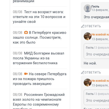
реанимации
Гость
13 февраля,
08/08
Тест на возраст мозга:
ответьте на эти 10 вопросов и
Это очередная
узнайте свой
ОТВЕТИТЬ
08/08
В Петербурге красиво
Не ковбой н
зашло солнце. Посмотрите,
13 февраля,
как это было
Гость
13 февраля
08/08
МИД Болгарии вызвал
Это очередна
посла Украины из-за
вторжения беспилотника
Не ной.
ОТВЕТИТЬ
08/08
На севере Петербурга
из-за пожара пришлось
Не ковбой н
проводить эвакуацию
13 февраля,
Гость
13 февраля
08/08
Россиянин Громадский
взял золото на чемпионате
Это очередна
Европы по современному