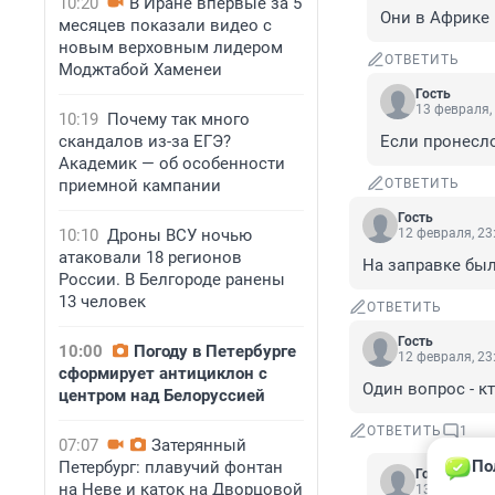
10:20
В Иране впервые за 5
Они в Африке 
месяцев показали видео с
новым верховным лидером
ОТВЕТИТЬ
Моджтабой Хаменеи
Гость
13 февраля,
10:19
Почему так много
скандалов из-за ЕГЭ?
Если пронесл
Академик — об особенности
приемной кампании
ОТВЕТИТЬ
Гость
10:10
Дроны ВСУ ночью
12 февраля, 23
атаковали 18 регионов
На заправке был
России. В Белгороде ранены
13 человек
ОТВЕТИТЬ
Гость
10:00
Погоду в Петербурге
12 февраля, 23
сформирует антициклон с
Один вопрос - к
центром над Белоруссией
ОТВЕТИТЬ
1
07:07
Затерянный
По
Петербург: плавучий фонтан
Гость
на Неве и каток на Дворцовой
13 февраля,