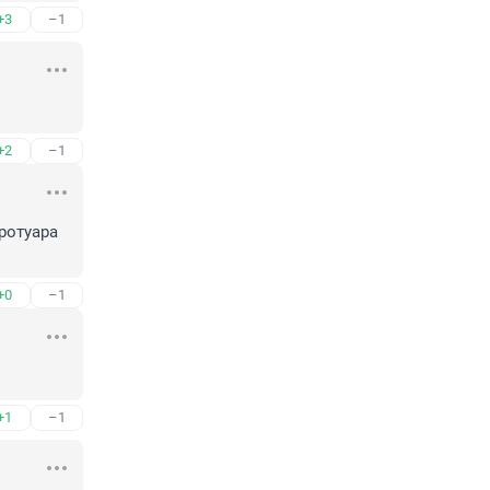
+3
–1
+2
–1
ротуара 
+0
–1
+1
–1