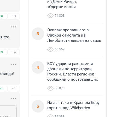
и «Джек Ричер»,
«Одержимость»
74 308
+0
–0
Экипаж пропавшего в
3
Сибири самолета из
 это 
Ленобласти вышел на связь
60 567
+9
–4
ВСУ ударили ракетами и
4
дронами по территории
стенде!
России. Власти регионов
сообщили о пострадавших
58 073
+1
–1
Из-за атаки в Красном Бору
5
горит склад Wildberries
52 338