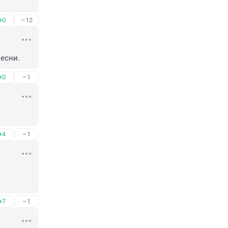
+0
–12
есни.
+0
–1
+4
–1
+7
–1