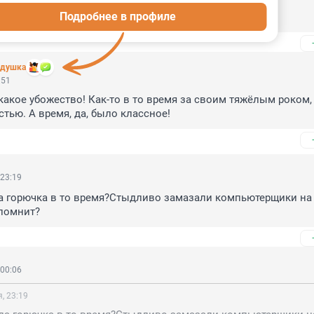
Подробнее в профиле
едушка
:51
какое убожество! Как-то в то время за своим тяжёлым роком, я
стью. А время, да, было классное!
 23:19
а горючка в то время?Стыдливо замазали компьютерщики на 
 помнит?
 00:06
, 23:19