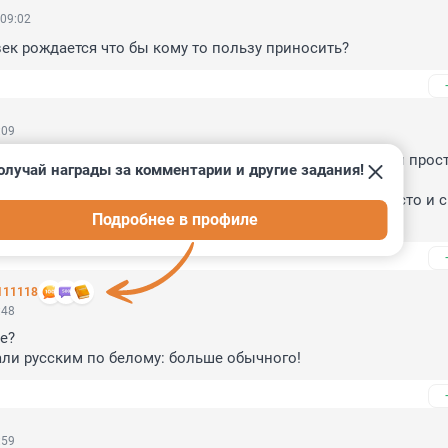
 09:02
ек рождается что бы кому то пользу приносить?
:09
значит делатьБудет как и было: плати бабки и учись,или прост
олучай награды за комментарии и другие задания!
ом..До сих пор не додумались обуздать подростковую 
торую охаенные чубайсами власти до перестройки ,просто и с
Подробнее в профиле
гию подростков в организации"Пионер и Комсомол"
111118
:48
?

али русским по белому: больше обычного!
:59