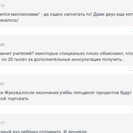
:13
ются миллионами" - да ладно нагнетать-то! Даже двух еще нет.
иналось!
:08
менит учителей? некоторые специально плохо объясняют, что
 по 20 тысяч за дополнительные консультации получить..
:01
и Жукова,после окончания учёбы пятьдесят процентов будут 
ой торговать
:17
чный вуз ребёнка отправить. И дешевле