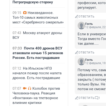
Петроградскую сторону
профессии, котор
регулирует.
09:15
Неизведанное.
ОТВЕТИТЬ
Топ-10 самых живописных
мест «Серебряного ожерелья»
Гость
12 февраля, 22
07:43
Москву атакуют дроны
Если в универси
ВСУ
Тогда вместо Го
так далее.....
07:33
Почти 400 дронов ВСУ
атаковали ночью 15 регионов
ОТВЕТИТЬ
России. Есть пострадавшие
Гость
12 февраля, 19
07:12
На Ильском НПЗ
Потому что, сам
начался пожар после налета
образованием, в
дронов. Есть пострадавшие
закрыть ( потом
только Вузы. Не
07:07
Колобок против
потом не сможет
Человека-паука. Реакция
«Фонтанки» на тлетворное
ОТВЕТИТЬ
1
влияние критики