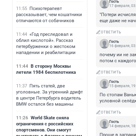
Гость
17 февраля, 03
11:55
Психотерапевт
рассказывает, чем кошатники
"Потери исчисля
отличаются от собачников
еще даже не нач
ОТВЕТИТЬ
11:44
«Год преследовал и
облил кислотой». Рассказ
Гость
петербурженки о жестоком
16 февраля, 03
нападении и реабилитации
почему ии не за
потом с каждого
11:44
В сторону Москвы
летели 1984 беспилотника
ОТВЕТИТЬ
Гость
11:37
Пять статей, две
15 февраля, 19
уголовные. За утренний дрифт
По стопам Ваньк
в центре Петербурга водитель
условной селёдк
BMW остался без машины
ОТВЕТИТЬ
11:26
World Skate сняла
Гость
ограничения с российских
14 февраля, 18
спортсменов. Они смогут
Проще в заграни