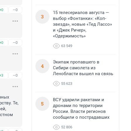
+0
–0
15 телесериалов августа —
3
выбор «Фонтанки»: «Коп-
звезда», новые «Тед Лассо»
и «Джек Ричер»,
«Одержимость»
+0
–0
63 549
Экипаж пропавшего в
4
Сибири самолета из
Ленобласти вышел на связь
+3
–0
55 623
ных 
ВСУ ударили ракетами и
5
тву. Те, 
дронами по территории
й, 
России. Власти регионов
стном 
сообщили о пострадавших
52 806