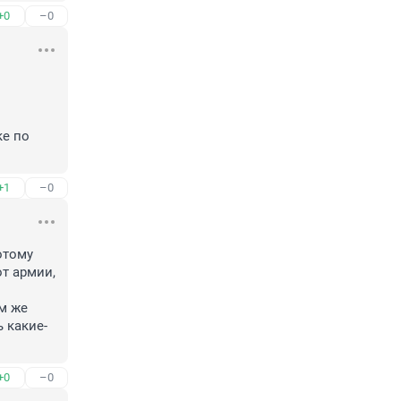
+0
–0
е по 
+1
–0
тому 
т армии, 
м же 
 какие-
+0
–0