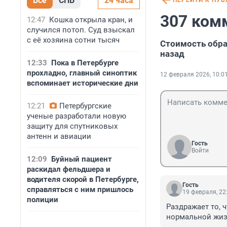
Все
СПБ
24 часа
ПЕРЕЙТИ К ПУ
307 ком
12:47
Кошка открыла кран, и
случился потоп. Суд взыскал
с её хозяина сотни тысяч
Стоимость обра
назад
12:33
Пока в Петербурге
прохладно, главный синоптик
12 февраля 2026, 10:0
вспоминает исторические дни
12:21
Петербургские
ученые разработали новую
защиту для спутниковых
антенн и авиации
Гость
Войти
12:09
Буйный пациент
раскидал фельдшера и
водителя скорой в Петербурге,
Гость
справляться с ним пришлось
19 февраля, 22
полиции
Раздражает то, ч
нормальной жиз