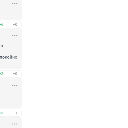
+6
–0
о 
покойно 
+2
–0
+3
–1