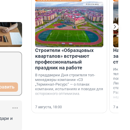
Строители «Образцовых
На вод
кварталов» встречают
зарабо
профессиональный
станци
праздник на работе
Инженер
телеком-
В преддверии Дня строителя топ-
популярн
менеджеры компании «СЗ
Ленингра
„Терминал-Ресурс“ — о планах
равить
станции 
компании, испытаниях и поводах для
Раздолин
осторожного оптимизма.
недалеко
водопада
7 августа, 18:00
7 августа,
ари и 