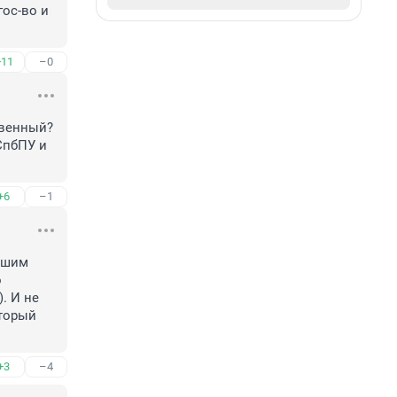
ос-во и 
+11
–0
венный? 
пбПУ и 
+6
–1
шим 
 
 И не 
торый 
+3
–4