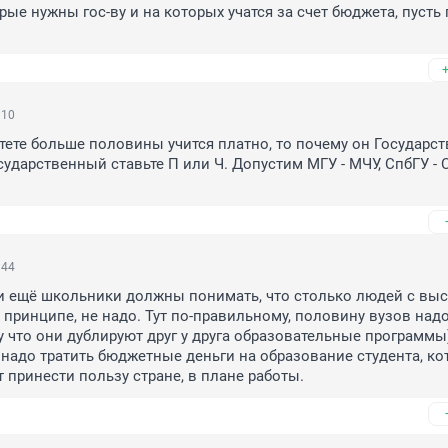
ые нужны гос-ву и на которых учатся за счет бюджета, пусть г
:10
тете больше половины учится платно, то почему он Государст
сударственный ставьте П или Ч. Допустим МГУ - МЧУ, СпбГУ - С
:44
и ещё школьники должны понимать, что столько людей с выс
 принципе, не надо. Тут по-правильному, половину вузов надо
у что они дублируют друг у друга образовательные программы).
 надо тратить бюджетные деньги на образование студента, ко
 принести пользу стране, в плане работы.