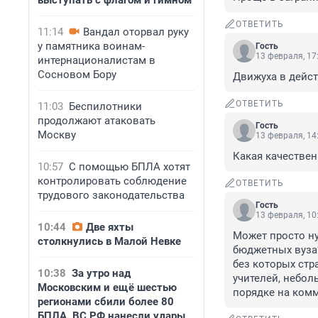
выступать с флагом и гимном
ОТВЕТИТЬ
11:14
Вандал оторвал руку
у памятника воинам-
Гость
13 февраля, 17
интернационалистам в
Сосновом Бору
Движуха в дейс
ОТВЕТИТЬ
11:03
Беспилотники
продолжают атаковать
Гость
Москву
13 февраля, 14
Какая качествен
10:57
С помощью БПЛА хотят
контролировать соблюдение
ОТВЕТИТЬ
трудового законодательства
Гость
13 февраля, 10
10:44
Две яхты
Может просто н
столкнулись в Малой Невке
бюджетных вуза?
без которых стра
10:38
За утро над
учителей, небол
Московским и ещё шестью
порядке на ком
регионами сбили более 80
БПЛА. ВС РФ нанесли удары