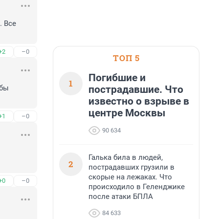
 Все 
+2
–0
ТОП 5
Погибшие и
1
пострадавшие. Что
бы 
известно о взрыве в
центре Москвы
+1
–0
90 634
Галька била в людей,
2
пострадавших грузили в
скорые на лежаках. Что
+0
–0
происходило в Геленджике
после атаки БПЛА
84 633