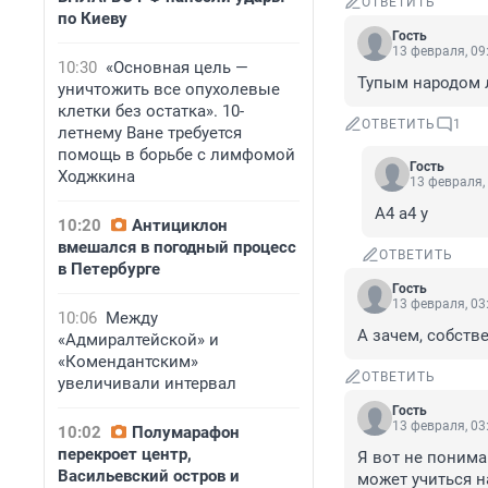
ОТВЕТИТЬ
по Киеву
Гость
13 февраля, 09
10:30
«Основная цель —
Тупым народом 
уничтожить все опухолевые
клетки без остатка». 10-
ОТВЕТИТЬ
1
летнему Ване требуется
помощь в борьбе с лимфомой
Гость
Ходжкина
13 февраля,
А4 а4 у
10:20
Антициклон
вмешался в погодный процесс
ОТВЕТИТЬ
в Петербурге
Гость
13 февраля, 03
10:06
Между
А зачем, собстве
«Адмиралтейской» и
«Комендантским»
ОТВЕТИТЬ
увеличивали интервал
Гость
13 февраля, 03
10:02
Полумарафон
перекроет центр,
Я вот не понима
Васильевский остров и
может учиться н