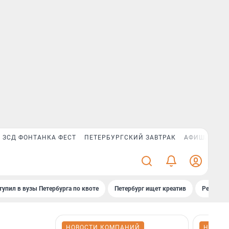
ЗСД ФОНТАНКА ФЕСТ
ПЕТЕРБУРГСКИЙ ЗАВТРАК
АФИША PLUS
тупил в вузы Петербурга по квоте
Петербург ищет креатив
Рейтинги
НОВОСТИ КОМПАНИЙ
НОВОС