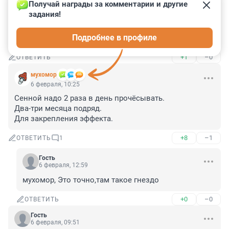
Получай награды за комментарии и другие 
Гость
6 февраля, 10:52
задания!
поискала, это игра такая , раньше она называлась - 
Подробнее в профиле
ПРЯТКИ
+1
–0
ОТВЕТИТЬ
мухомор
6 февраля, 10:25
Сенной надо 2 раза в день прочёсывать.

Два-три месяца подряд.

Для закрепления эффекта.
+8
–1
ОТВЕТИТЬ
1
Гость
6 февраля, 12:59
мухомор, Это точно,там такое гнездо
+0
–0
ОТВЕТИТЬ
Гость
6 февраля, 09:51