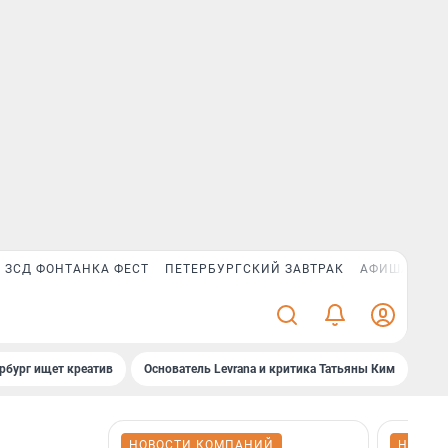
ЗСД ФОНТАНКА ФЕСТ
ПЕТЕРБУРГСКИЙ ЗАВТРАК
АФИША PLUS
рбург ищет креатив
Основатель Levrana и критика Татьяны Ким
Зач
НОВОСТИ КОМПАНИЙ
НОВОС