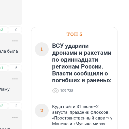
+3
–0
ТОП 5
ВСУ ударили
1
ла была 
дронами и ракетами
по одиннадцати
регионам России.
+1
–5
Власти сообщили о
погибших и раненых
ламу 
109 738
+2
–2
Куда пойти 31 июля–2
2
августа: праздник флоксов,
«Пространственный сдвиг» у
Манежа и «Музыка мира»