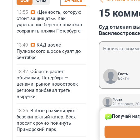
Все
СПБ
24 часа
ПЕРЕЙТИ К ПУ
15 комм
13:55
«Ценность, которую
стоит защищать». Как
укрепление берегов поможет
Суд отменил вы
сохранить пляжи Петербурга
Василеостровск
13:49
КАД возле
Пулковского шоссе сузят до
сентября
13:42
Область растет
Гость
объемами, Петербург —
Войти
ценами: рынок новостроек
региона прибавил треть
выручки
Гость
21 февраля, 20
13:36
В Ялте разминируют
Клеймо на эту У
Получай наг
безэкипажный катер. Всех
телетрансляцию 
просят срочно покинуть
смотрю),а плате
Приморский парк
некоторое время