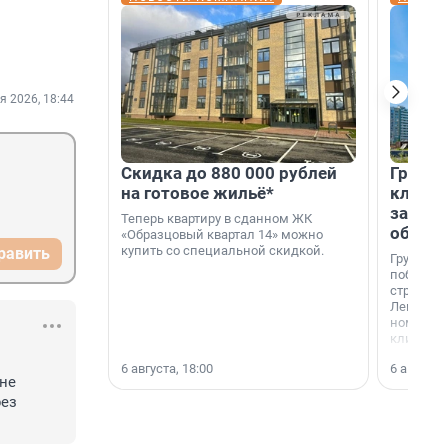
я 2026, 18:44
Скидка до 880 000 рублей
Группа
на готовое жильё*
клиен
застро
Теперь квартиру в сданном ЖК
област
«Образцовый квартал 14» можно
купить со специальной скидкой.
равить
Группа А
победите
строител
Ленингра
номинац
клиенто
застройщ
6 августа, 18:00
6 августа,
области»
не 
ез 