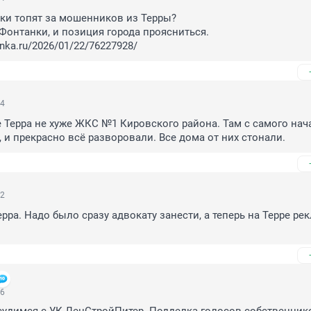
и топят за мошенников из Терры?

Фонтанки, и позиция города проясниться. 

anka.ru/2026/01/22/76227928/
04
 Терра не хуже ЖКС №1 Кировского района. Там с самого нача
, и прекрасно всё разворовали. Все дома от них стонали.
22
рра. Надо было сразу адвокату занести, а теперь на Терре рек
26