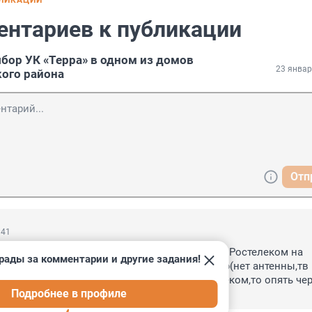
БЛИКАЦИИ
ентариев к публикации
бор УК «Терра» в одном из домов
23 январ
ого района
Отп
:41
К негде ставить.Может быть,она и договора с Ростелеком на 
рады за комментарии и другие задания!
заключает без ведома жильцов...я расторгаю(нет антенны,тв 
жи то исчезают-после моего визита в Ростелеком,то опять чер
Подробнее в профиле
 возникают в платежке.