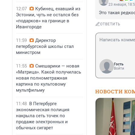
23 января, 18:
12:07
Кубинец, ехавший из
Это такая редко
Эстонии, чуть не остался без
«подарков» на границе в
ОТВЕТИТЬ
Ивангороде
11:59
Директор
петербургской школы стал
министром
Гость
11:55
Смешарики — новая
Войти
«Матрица». Какой получилась
новая полнометражная
картина по культовому
мультфильму
НОВОСТИ КО
11:48
В Петербурге
экономическая полиция
накрыла сеть точек по
продаже электронных и
обычных сигарет