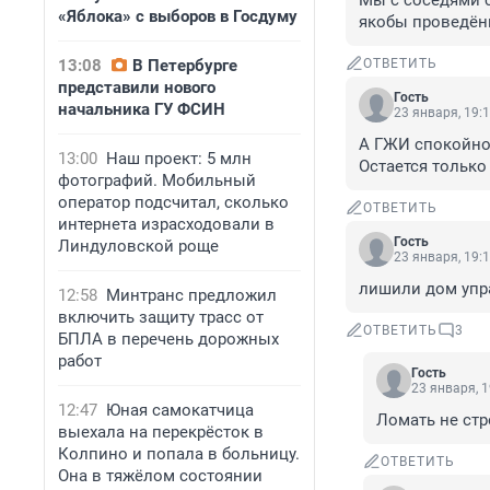
Мы с соседями с
«Яблока» с выборов в Госдуму
якобы проведён
13:08
В Петербурге
ОТВЕТИТЬ
представили нового
Гость
начальника ГУ ФСИН
23 января, 19:
А ГЖИ спокойно
13:00
Наш проект: 5 млн
Остается только
фотографий. Мобильный
оператор подсчитал, сколько
ОТВЕТИТЬ
интернета израсходовали в
Гость
Линдуловской роще
23 января, 19:
лишили дом уп
12:58
Минтранс предложил
включить защиту трасс от
ОТВЕТИТЬ
3
БПЛА в перечень дорожных
работ
Гость
23 января, 1
12:47
Юная самокатчица
Ломать не стр
выехала на перекрёсток в
Колпино и попала в больницу.
ОТВЕТИТЬ
Она в тяжёлом состоянии