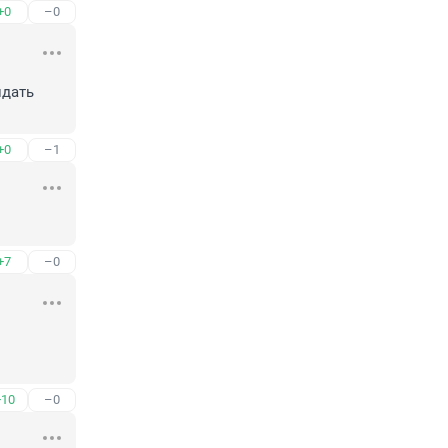
+0
–0
дать 
+0
–1
+7
–0
 
+10
–0