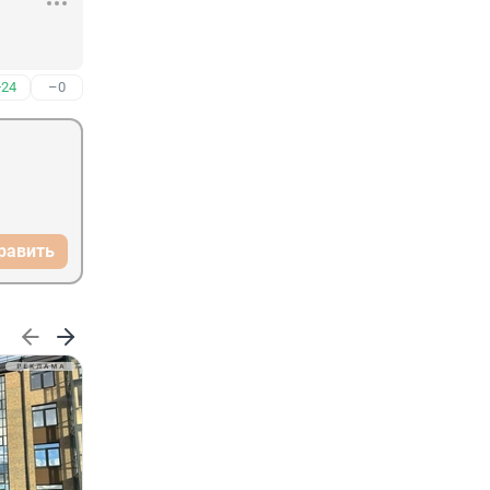
+24
–0
равить