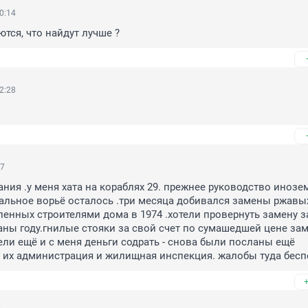
0:14
тся, что найдут лучше ?
2:28
57
ния .у меня хата на кораблях 29. прежнее руководство инозе
тальное ворьё осталось .три месяца добивался замены ржавых
ленных строителями дома в 1974 .хотели провернуть замену за
аны году.гнилые стояки за свой счет по сумашедшей цене зам
тели ещё и с меня деньги содрать - снова были посланы ещё 
 их администрация и жилищная инспекция. жалобы туда бес