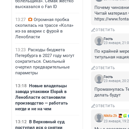
болельщика». Семак жестко
высказался о Fan ID
Почему чиновник
Читай материал 
https://www.font
13:27
Огромная пробка
скопилась на трассе «Кола»
ОТВЕТИТЬ
из-за аварии с фурой в
Ленобласти
Гость
23 января, 21:
13:23
Расходы бюджета
По крайней мере
Петербурга в 2027 году могут
титульная нация
сократиться. Смольный
очертил предварительные
ОТВЕТИТЬ
параметры
Гость
23 января, 20:
13:18
Новые владельцы
Промахнулась Те
завода упаковки Elopak в
делать будут
Ленобласти остановили
производство — работать
ОТВЕТИТЬ
негде и не на чем
Nikita Zh
13:12
В Верховный суд
23 января, 19:
поступил иск о снятии