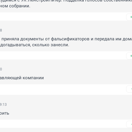
удимся с УК ЛенСтройПитер. Подделка голосов собственнико
ном собрании.
18
 приняла документы от фальсификаторов и передала им дома
 догадываться, сколько занесли.
10
равляющей компании
9:13
оить