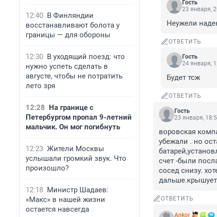
Гость
23 января, 2
12:40
В Финляндии
Неужели надею
восстанавливают болота у
границы — для обороны
ОТВЕТИТЬ
12:30
В уходящий поезд: что
Гость
24 января, 1
нужно успеть сделать в
августе, чтобы не потратить
Будет тсж
лето зря
ОТВЕТИТЬ
12:28
На границе с
Гость
Петербургом пропал 9-летний
23 января, 18:
мальчик. Он мог погибнуть
воровская компа
убежали . но ос
12:23
Жители Москвы
батарей,установ
услышали громкий звук. Что
счет -были посл
произошло?
сосед снизу. хо
дальше.крышует
12:18
Министр Шадаев:
«Макс» в нашей жизни
ОТВЕТИТЬ
остается навсегда
Ankor