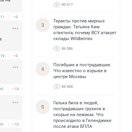
в на 
90 917
+11
–0
Теракты против мирных
3
граждан. Татьяна Ким
ответила, почему ВСУ атакует
склады Wildberries
.

86 586
+19
–0
Погибшие и пострадавшие.
4
Что известно о взрыве в
центре Москвы
84 408
+0
–13
Галька била в людей,
5
пострадавших грузили в
скорые на лежаках. Что
происходило в Геленджике
+0
–12
после атаки БПЛА