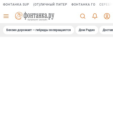
ФОНТАНКА SUP
(ОТ)ЛИЧНЫЙ ПИТЕР
ФОНТАНКА ГО
СЕРЕБР
Бензин дорожает — гибриды возвращаются
Дом Радио
Достав