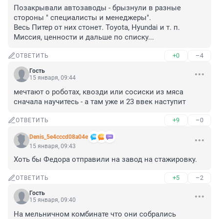
Позакрывали автозаводы - брызнули в разные 
стороны " специалисты и менеджеры".

Весь Питер от них стонет. Toyota, Hyundai и т. п. 
Миссия, ценности и дальше по списку...
+0
–4
ОТВЕТИТЬ
Гость
15 января, 09:44
мечтают о роботах, квозди или сосиски из мяса 
сначала научитесь - а там уже и 23 ввек наступит
+9
–0
ОТВЕТИТЬ
Denis_5e4cccd08a04e
15 января, 09:43
Хоть бы Федора отправили на завод на стажировку.
+5
–2
ОТВЕТИТЬ
Гость
15 января, 09:40
На мельничном комбинате что они собрались 