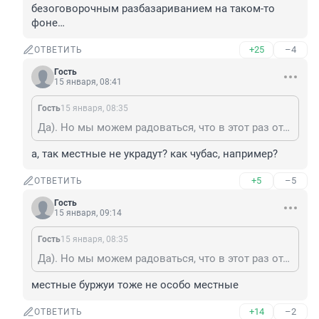
безоговорочным разбазариванием на таком-то 
фоне…
+25
–4
ОТВЕТИТЬ
Гость
15 января, 08:41
Гость
15 января, 08:35
Да). Но мы можем радоваться, что в этот раз отдали местным буржуям, до того деньги вкладывались под небольшой процент в чужую экономику. В Турции электростанции строим за свои деньги в надежде, что не пошлют, в Африку отправили не так давно 50 000 тонн зерна, современные школы в СрАзии, надругавшейся над русскими, и так далее. Квартиры и пособия им же здесь, и с теми же сопутствующими эффектами. Немного поддержать свою индустрию целевой закупкой техники уже не выглядит безоговорочным разбазариванием на таком-то фоне…
а, так местные не украдут? как чубас, например?
+5
–5
ОТВЕТИТЬ
Гость
15 января, 09:14
Гость
15 января, 08:35
Да). Но мы можем радоваться, что в этот раз отдали местным буржуям, до того деньги вкладывались под небольшой процент в чужую экономику. В Турции электростанции строим за свои деньги в надежде, что не пошлют, в Африку отправили не так давно 50 000 тонн зерна, современные школы в СрАзии, надругавшейся над русскими, и так далее. Квартиры и пособия им же здесь, и с теми же сопутствующими эффектами. Немного поддержать свою индустрию целевой закупкой техники уже не выглядит безоговорочным разбазариванием на таком-то фоне…
местные буржуи тоже не особо местные
+14
–2
ОТВЕТИТЬ