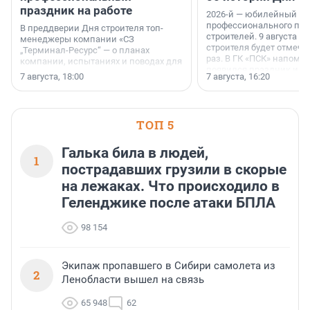
праздник на работе
2026-й — юбилейный го
профессионального пр
В преддверии Дня строителя топ-
строителей. 9 августа 2
менеджеры компании «СЗ
строителя будет отмечат
„Терминал-Ресурс“ — о планах
раз. В ГК «ПСК» напомни
компании, испытаниях и поводах для
появился праздник и к
осторожного оптимизма.
7 августа, 18:00
7 августа, 16:20
поменялась роль строит
ТОП 5
Галька била в людей,
1
пострадавших грузили в скорые
на лежаках. Что происходило в
Геленджике после атаки БПЛА
98 154
Экипаж пропавшего в Сибири самолета из
2
Ленобласти вышел на связь
65 948
62