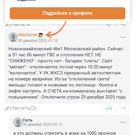
готовится подавать по стандартным

была плановая проверка обратной подачи тепла в тэц 
Подробнее в профиле
из квартир
+2
–0
ОТВЕТИТЬ
284434169
30 декабря 2025, 01:10
Новоизмайловский 46к1 Московский район. Сейчас 
в 01 час 06 минут ГВС и отопления НЕТ. НЕ 
"СНИЖЕНО" - просто нет - батареи "слиты". Свет 
"мигает" - отключается, потом через 10-20 минут 
"включается". У УК ЖКС3 прекрасный автоответчик 
на номере аварийки. Из-за "отключений света" 
жильцы топают и ножками по лестнице - боятся в 
лифте застрять. А СЧЕТА на коммуналку выставят "с 
повышением". Отключили утром 29 декабря 2025 года.
+16
–1
ОТВЕТИТЬ
1
Гость
30 декабря 2025, 02:12
а что должны ответить в жэке на 1000 звонков 