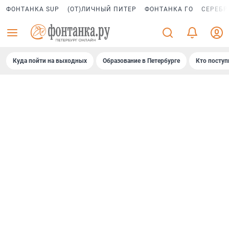
ФОНТАНКА SUP
(ОТ)ЛИЧНЫЙ ПИТЕР
ФОНТАНКА ГО
СЕРЕБР
Куда пойти на выходных
Образование в Петербурге
Кто поступ