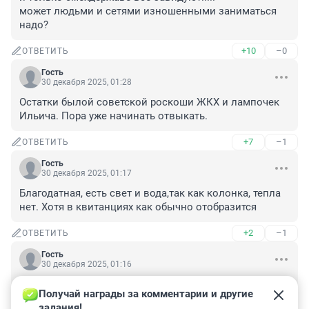
может людьми и сетями изношенными заниматься 
надо?
+10
–0
ОТВЕТИТЬ
Гость
30 декабря 2025, 01:28
Остатки былой советской роскоши ЖКХ и лампочек 
Ильича. Пора уже начинать отвыкать.
+7
–1
ОТВЕТИТЬ
Гость
30 декабря 2025, 01:17
Благодатная, есть свет и вода,так как колонка, тепла 
нет. Хотя в квитанциях как обычно отобразится
+2
–1
ОТВЕТИТЬ
Гость
30 декабря 2025, 01:16
придумал 2 версии, берите любую:

Получай награды за комментарии и другие 
ТЭЦ подает тепло по сниженным объемам и 
задания!