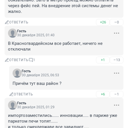
обязательно. Зато в метро проезд можно оплатить 
через фейс пей. На внедрение этой системы денег не 
жалко.
+26
–0
ОТВЕТИТЬ
Гость
30 декабря 2025, 01:40
В Красногвардейском все работает, ничего не 
отключали
+1
–13
ОТВЕТИТЬ
1
Гость
30 декабря 2025, 06:53
Причём тут ваш район ?
+6
–1
ОТВЕТИТЬ
Гость
30 декабря 2025, 01:29
импортозаместились...... инновации..... в париже уже 
паркетом печи топят......

и только смехдержаве все завидуют.....
