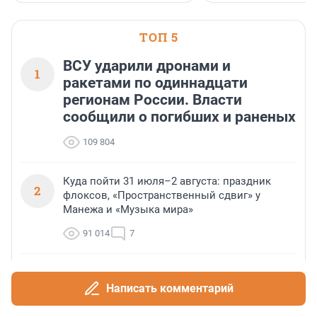
застройщик Ленинград
области».
ТОП 5
ВСУ ударили дронами и
1
ракетами по одиннадцати
регионам России. Власти
сообщили о погибших и раненых
109 804
Куда пойти 31 июля–2 августа: праздник
2
флоксов, «Пространственный сдвиг» у
Манежа и «Музыка мира»
91 014
7
Теракты против мирных граждан. Татьяна
3
Ким ответила, почему ВСУ атакует склады
Написать комментарий
Wildberries