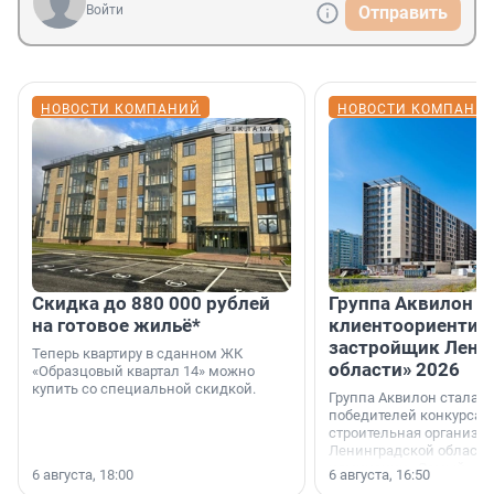
Войти
Отправить
НОВОСТИ КОМПАНИЙ
НОВОСТИ КОМПАНИ
Скидка до 880 000 рублей
Группа Аквилон 
на готовое жильё*
клиентоориентир
застройщик Лени
Теперь квартиру в сданном ЖК
области» 2026
«Образцовый квартал 14» можно
купить со специальной скидкой.
Группа Аквилон стала 
победителей конкурса 
строительная организа
Ленинградской области 
номинации «Самый
6 августа, 18:00
6 августа, 16:50
клиентоориентированн