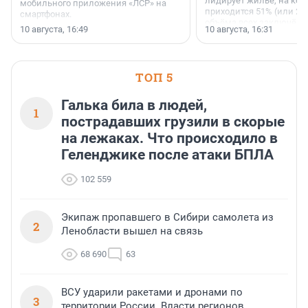
лидирует жилье, на кот
мобильного приложения «ЛСР» на
приходится 51% (или 22 
смартфонах.
объёма всех заключённ
10 августа, 16:49
10 августа, 16:31
ТОП 5
Галька била в людей,
1
пострадавших грузили в скорые
на лежаках. Что происходило в
Геленджике после атаки БПЛА
102 559
Экипаж пропавшего в Сибири самолета из
2
Ленобласти вышел на связь
68 690
63
ВСУ ударили ракетами и дронами по
3
территории России. Власти регионов