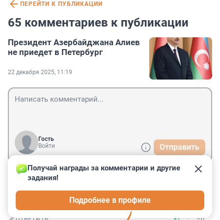
ПЕРЕЙТИ К ПУБЛИКАЦИИ
65 комментариев к публикации
Президент Азербайджана Алиев
не приедет в Петербург
22 декабря 2025, 11:19
Гость
Войти
Отправить
Получай награды за комментарии и другие 
задания!
Гость
22 декабря 2025, 16:23
Подробнее в профиле
это из-за Пашиняна ему противно стало?
+1
–0
ОТВЕТИТЬ