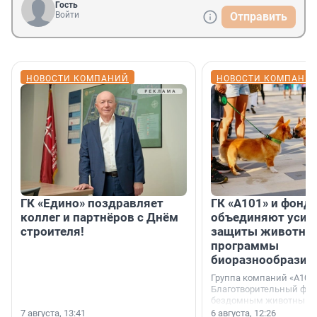
Гость
Войти
Отправить
НОВОСТИ КОМПАНИЙ
НОВОСТИ КОМПАНИ
ГК «Едино» поздравляет
ГК «А101» и фонд
коллег и партнёров с Днём
объединяют усил
строителя!
защиты животных
программы
биоразнообразия
Группа компаний «А101»
Благотворительный фо
бездомным животным 
заключили соглашение
7 августа, 13:41
6 августа, 12:26