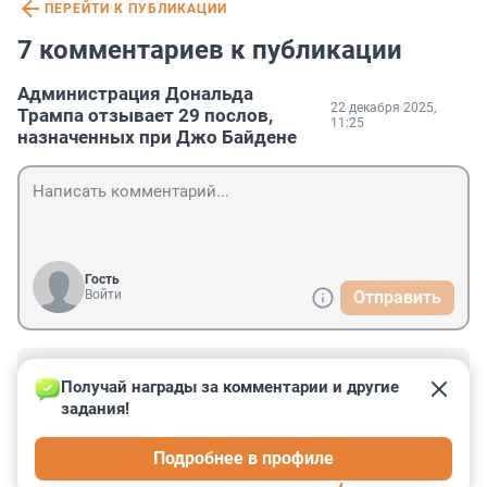
ПЕРЕЙТИ К ПУБЛИКАЦИИ
7 комментариев к публикации
Администрация Дональда
22 декабря 2025,
Трампа отзывает 29 послов,
11:25
назначенных при Джо Байдене
Гость
Войти
Отправить
Гость
22 декабря 2025, 15:06
Получай награды за комментарии и другие 
задания!
Они назначены были неизвестно кем, и подписаны 
штампиком. Кто они и чем занимались - сие есть 
Подробнее в профиле
великая тайна, покрытая мраком.